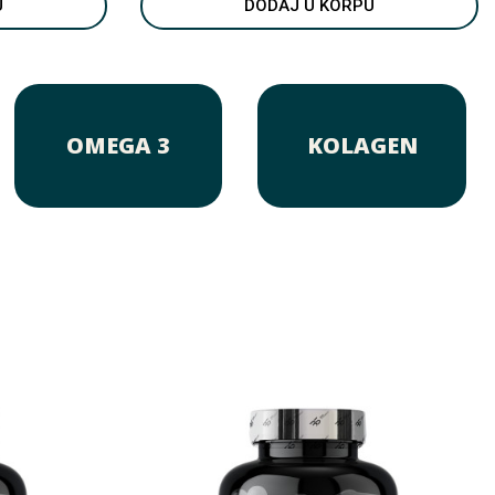
U
DODAJ U KORPU
OMEGA 3
KOLAGEN