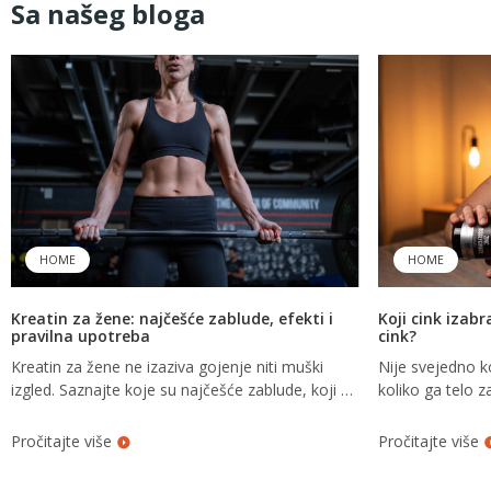
Sa našeg bloga
HOME
HOME
Kreatin za žene: najčešće zablude, efekti i
Koji cink izabra
pravilna upotreba
cink?
Kreatin za žene ne izaziva gojenje niti muški
Nije svejedno k
izgled. Saznajte koje su najčešće zablude, koji su
koliko ga telo z
benefiti, kako se koristi i koji oblik kreatina
razliku između c
izabrati.
običnih oblika ci
Pročitajte više
Pročitajte više