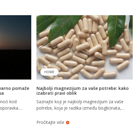
HOME
tvarno pomaže
Najbolji magnezijum za vaše potrebe: kako
sa
izabrati pravi oblik
moći kod
Saznajte koji je najbolji magnezijum za vaše
 oporavka.
potrebe, koja je razlika između bisglicinata,
i kako izabrati
citrata, oksida, malata i heliranih oblika i kako da
izaberete pravi suplement.
Pročitajte više