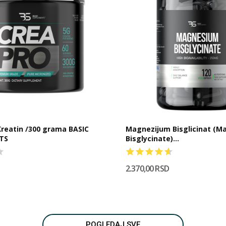
Magnezijum Bisglicinat (
TS
Bisglycinate)...
2.370,00 RSD
POGLEDAJ SVE