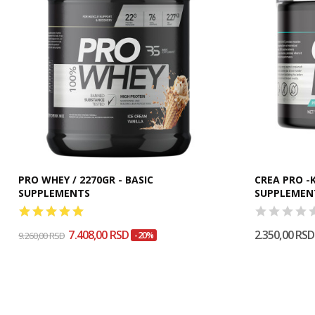
PRO WHEY / 2270GR - BASIC
CREA PRO -Kreatin /300 grama BASIC
SUPPLEMENTS
SUPPLEMEN
7.408,00 RSD
2.350,00 RSD
9.260,00 RSD
-20%