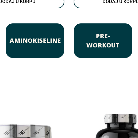
DODAJ U KORPU
DODAJ U KORP
PRE-
AMINOKISELINE
WORKOUT