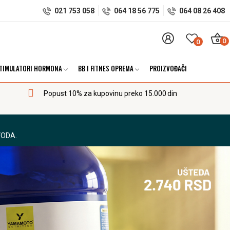
021 753 058
064 18 56 775
064 08 26 408
0
0
TIMULATORI HORMONA
BB I FITNES OPREMA
PROIZVOĐAČI
Popust 10% za kupovinu preko 15.000 din
VODA.