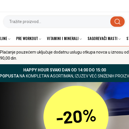
LINE
PRE WORKOUT
VITAMINI I MINERALI
SAGOREVAČI MASTI
S
Plaćanje pouzećem uključuje dodatnu uslugu otkupa novca u iznosu od
90,00 din.
HAPPY HOUR SVAKI DAN OD 14:00 DO 15:00
 POPUSTA
NA KOMPLETAN ASORTIMAN, IZUZEV VEĆ SNIŽENIH PROIZ