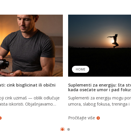
HOME
ti: cink bisglicinat ili obični
Suplementi za energiju: šta s
kada osećate umor i pad foku
oji cink uzimaš — oblik odlučuje
Suplementi za energiju mogu po
aista iskoristi. Objašnjavamo
umora, slabog fokusa, treninga i
ink-bisglicinata CoreChelate® i
Saznajte koji dodaci imaju smisla 
nka (oksid, sulfat).
pravi.
Pročitajte više