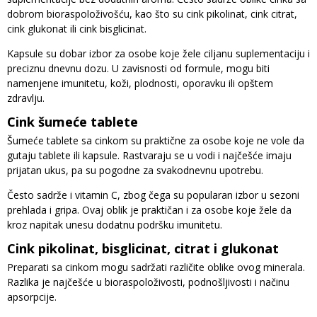
dobrom bioraspoloživošću, kao što su cink pikolinat, cink citrat,
cink glukonat ili cink bisglicinat.
Kapsule su dobar izbor za osobe koje žele ciljanu suplementaciju i
preciznu dnevnu dozu. U zavisnosti od formule, mogu biti
namenjene imunitetu, koži, plodnosti, oporavku ili opštem
zdravlju.
Cink šumeće tablete
Šumeće tablete sa cinkom su praktične za osobe koje ne vole da
gutaju tablete ili kapsule. Rastvaraju se u vodi i najčešće imaju
prijatan ukus, pa su pogodne za svakodnevnu upotrebu.
Često sadrže i vitamin C, zbog čega su popularan izbor u sezoni
prehlada i gripa. Ovaj oblik je praktičan i za osobe koje žele da
kroz napitak unesu dodatnu podršku imunitetu.
Cink pikolinat, bisglicinat, citrat i glukonat
Preparati sa cinkom mogu sadržati različite oblike ovog minerala.
Razlika je najčešće u bioraspoloživosti, podnošljivosti i načinu
apsorpcije.