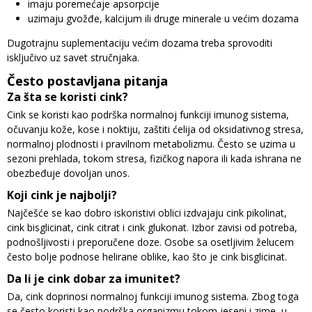
imaju poremećaje apsorpcije
uzimaju gvožđe, kalcijum ili druge minerale u većim dozama
Dugotrajnu suplementaciju većim dozama treba sprovoditi
isključivo uz savet stručnjaka.
Često postavljana pitanja
Za šta se koristi cink?
Cink se koristi kao podrška normalnoj funkciji imunog sistema,
očuvanju kože, kose i noktiju, zaštiti ćelija od oksidativnog stresa,
normalnoj plodnosti i pravilnom metabolizmu. Često se uzima u
sezoni prehlada, tokom stresa, fizičkog napora ili kada ishrana ne
obezbeđuje dovoljan unos.
Koji cink je najbolji?
Najčešće se kao dobro iskoristivi oblici izdvajaju cink pikolinat,
cink bisglicinat, cink citrat i cink glukonat. Izbor zavisi od potreba,
podnošljivosti i preporučene doze. Osobe sa osetljivim želucem
često bolje podnose helirane oblike, kao što je cink bisglicinat.
Da li je cink dobar za imunitet?
Da, cink doprinosi normalnoj funkciji imunog sistema. Zbog toga
se često koristi kao podrška organizmu tokom jeseni i zime, u