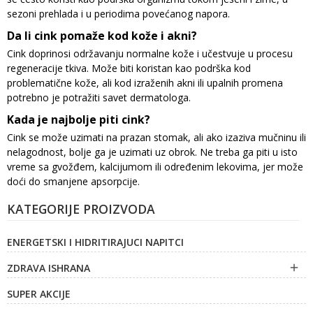
sezoni prehlada i u periodima povećanog napora.
Da li cink pomaže kod kože i akni?
Cink doprinosi održavanju normalne kože i učestvuje u procesu
regeneracije tkiva. Može biti koristan kao podrška kod
problematične kože, ali kod izraženih akni ili upalnih promena
potrebno je potražiti savet dermatologa.
Kada je najbolje piti cink?
Cink se može uzimati na prazan stomak, ali ako izaziva mučninu ili
nelagodnost, bolje ga je uzimati uz obrok. Ne treba ga piti u isto
vreme sa gvožđem, kalcijumom ili određenim lekovima, jer može
doći do smanjene apsorpcije.
KATEGORIJE PROIZVODA
ENERGETSKI I HIDRITIRAJUCI NAPITCI
ZDRAVA ISHRANA

SUPER AKCIJE