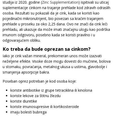
studija iz 2020. godine (
Zinc Supplementation
) ispitivali su uticaj
suplementacije cinkom na trajanje prehlade kod zdravih odraslih
osoba. Rezultati su pokazali da je cink, kada se koristi kao
pojedinačni mikronutrijent, bio povezan sa kraćim trajanjem
prehlade u proseku za oko 2,25 dana. Ovo ne znači da cink leči
prehladu, ali ukazuje da može imati značajnu ulogu kao podrška
imunom odgovoru, posebno kada se koristi pravilno i u
odgovarajućem obliku.
Ko treba da bude oprezan sa cinkom?
Iako je cink važan mineral, prekomeran unos može izazvati
neželjene efekte. Visoke doze mogu dovesti do mučnine, bolova
u stomaku, povraćanja, metalnog ukusa u ustima, glavobolje i
smanjenja apsorpcije bakra.
Poseban oprez potreban je kod osoba koje:
koriste antibiotike iz grupe tetraciklina ili kinolona
koriste lekove za štitnu žlezdu
koriste diuretike
koriste imunosupresive ili kortikosteroide
imaju bolesti bubrega