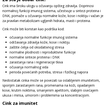
Cink ima široku ulogu u očuvanju opšteg zdravlja. Doprinosi
normalnoj funkciji imunog sistema, učestvuje u sintezi proteina i
DNK, pomaže u očuvanju normalne kože, kose i noktiju i važan je
za pravilan metabolizam ugljenih hidrata, masti i proteina.
Cink može biti koristan kao podrška kod:
očuvanja normalne funkcije imunog sistema
održavanja zdravlja kože, kose i noktiju
zaštite ćelija od oksidativnog stresa
normalne plodnosti i reproduktivne funkcije
normalne sinteze proteina i DNK
zarastanja rana i regeneracije tkiva
očuvanja normalnog vida
perioda povećanih potreba, stresa i fizičkog napora
Nedostatak cinka može se povezati sa oslabljenim imunitetom,
sporijim zarastanjem rana, promenama na koži, opadanjem
kose, krutim noktima, smanjenim apetitom, slabijim osećajem
ukusa i mirisa, umorom i problemima sa koncentracijom.
Cink za imunitet