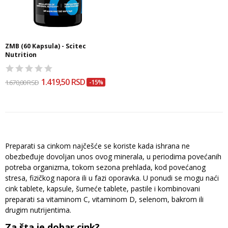
ZMB (60 Kapsula) - Scitec
Nutrition
1.419,50 RSD
1.670,00 RSD
-15%
Preparati sa cinkom najčešće se koriste kada ishrana ne
obezbeđuje dovoljan unos ovog minerala, u periodima povećanih
potreba organizma, tokom sezona prehlada, kod povećanog
stresa, fizičkog napora ili u fazi oporavka. U ponudi se mogu naći
cink tablete, kapsule, šumeće tablete, pastile i kombinovani
preparati sa vitaminom C, vitaminom D, selenom, bakrom ili
drugim nutrijentima.
Za šta je dobar cink?