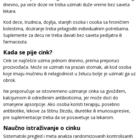
dnevno, pa veće doze ne treba uzimati duže vreme bez saveta
lekara.
Kod dece, trudnica, dojilja, starijih osoba i osoba sa hroničnim
bolestima, doziranje treba prilagoditi individualnim potrebama.
Suplemente za decu ne treba davati bez saveta pedijatra ili
farmaceuta.
Kada se pije cink?
Cink se najčešće uzima jednom dnevno, prema preporuci
proizvođača. Može se uzimati na prazan stomak, ali kod osoba
koje imaju mučninu ili nelagodnost u želucu bolje je uzimati ga uz
obrok.
Ne preporučuje se istovremeno uzimanje cinka sa gvožđem,
kalcijumom ili određenim antibioticima, jer može doći do
smanjene apsorpcije. Ako osoba koristi terapiju, posebno
antibiotike, lekove za štitnu žlezdu, diuretike ili imunosupresive,
pre suplementacije treba da se posavetuje sa lekarom.
Naučno istraživanje o cinku
Sistematski pregled i meta analiza randomizovanih kontrolisanih