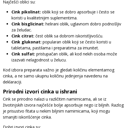
Najčešći oblici su:
Cink pikolinat:
oblik koji se dobro apsorbuje i često se
koristi u kvalitetnijim suplementima.
Cink bisglicinat:
helirani oblik, uglavnom dobro podnošljiv
za želudac.
Cink citrat:
čest oblik sa dobrom iskoristljivošću.
Cink glukonat:
popularan oblik koji se često koristi u
tabletama, pastilama i preparatima za imunitet.
Cink sulfat:
pristupačan oblik, ali kod nekih osoba može
izazvati nelagodnost u želucu.
Kod izbora preparata važno je gledati količinu elementarnog
cinka, a ne samo ukupnu količinu jedinjenja navedenu na
deklaraciji.
Prirodni izvori cinka u ishrani
Cink se prirodno nalazi u različitim namirnicama, ali se iz
životinjskih izvora najčešće bolje apsorbuje nego iz biljnih. Razlog
je prisustvo fitata u nekim biljnim namirnicama, koji mogu
smanjiti iskorišćenje cinka.
Dobri izvori cinka su: