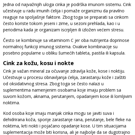
Jedna od najvažnijih uloga cinka je podrška imunom sistemu. Cink
učestvuje u radu imunih ćelija i pomaže organizmu da pravilno
reaguje na spoljašnje faktore. Zbog toga se preparati sa cinkom
često koriste tokom jeseni i zime, u sezoni prehlada, kao i u
periodima kada je organizam iscrpljen ili izložen većem stresu.
Često se kombinuje sa vitaminom C jer oba nutrijenta doprinose
normalnoj funkciji imunog sistema. Ovakve kombinacije su
posebno popularne u obliku šumećih tableta, pastila ili kapsula.
Cink za kožu, kosu i nokte
Cink je važan mineral za očuvanje zdravlja kože, kose i noktiju.
Učestvuje u procesu obnavljanja ćelija, zarastanju kože i zaštiti
od oksidativnog stresa. Zbog toga se često nalazi u
suplementima namenjenim osobama koje imaju problem sa
suvom kožom, aknama, perutanjem, opadanjem kose ili lomljivim
noktima.
Kod osoba koje imaju manjak cinka mogu se javiti suva i
dehidrirana koža, sporije zarastanje rana, perutanje, bele fleke na
noktima, krti nokti i pojačano opadanje kose. U tim situacijama
suplementacija može biti korisna, ali je najbolje da se dugotrajno