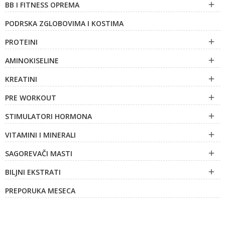
BB I FITNESS OPREMA

PODRSKA ZGLOBOVIMA I KOSTIMA
PROTEINI

AMINOKISELINE

KREATINI

PRE WORKOUT

STIMULATORI HORMONA

VITAMINI I MINERALI

SAGOREVAČI MASTI

BILJNI EKSTRATI

PREPORUKA MESECA