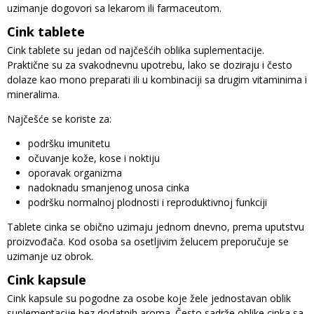
uzimanje dogovori sa lekarom ili farmaceutom.
Cink tablete
Cink tablete su jedan od najčešćih oblika suplementacije.
Praktične su za svakodnevnu upotrebu, lako se doziraju i često
dolaze kao mono preparati ili u kombinaciji sa drugim vitaminima i
mineralima.
Najčešće se koriste za:
podršku imunitetu
očuvanje kože, kose i noktiju
oporavak organizma
nadoknadu smanjenog unosa cinka
podršku normalnoj plodnosti i reproduktivnoj funkciji
Tablete cinka se obično uzimaju jednom dnevno, prema uputstvu
proizvođača. Kod osoba sa osetljivim želucem preporučuje se
uzimanje uz obrok.
Cink kapsule
Cink kapsule su pogodne za osobe koje žele jednostavan oblik
suplementacije bez dodatnih aroma. Često sadrže oblike cinka sa