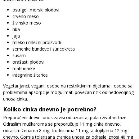
ostrige i morski plodovi
crveno meso
živinsko meso
riba
jaja
mleko i mlečni proizvodi
semenke bundeve i suncokreta
susam
orašasti plodovi
mahunarke
integralne žitarice
Vegetarijanci, vegani, osobe na restriktivnim dijetama i osobe sa
problemima apsorpcije mogu imati povećan rizik od nedovoljnog
unosa cinka.
Koliko cinka dnevno je potrebno?
Preporučeni dnevni unos zavisi od uzrasta, pola i životne faze.
Odraslim muškarcima se preporučuje 11 mg cinka dnevno,
odraslim ženama 8 mg, trudnicama 11 mg, a dojiljama 12 mg
dnevno. Gornja tolerisana granica unosa za odrasle iznosi 40 mg