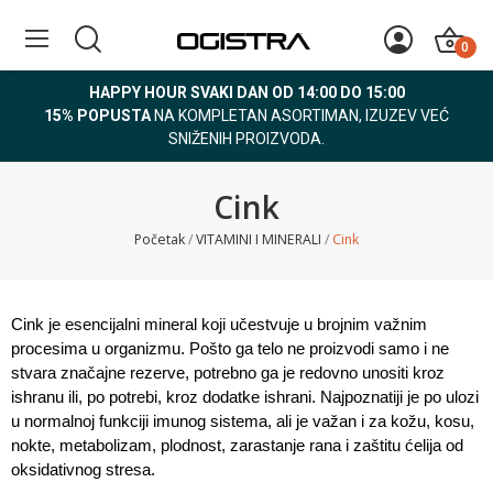
0
HAPPY HOUR SVAKI DAN OD 14:00 DO 15:00
15% POPUSTA
NA KOMPLETAN ASORTIMAN, IZUZEV VEĆ
SNIŽENIH PROIZVODA.
Cink
Početak
VITAMINI I MINERALI
Cink
Cink je esencijalni mineral koji učestvuje u brojnim važnim 
procesima u organizmu. Pošto ga telo ne proizvodi samo i ne 
stvara značajne rezerve, potrebno ga je redovno unositi kroz 
ishranu ili, po potrebi, kroz dodatke ishrani. Najpoznatiji je po ulozi 
u normalnoj funkciji imunog sistema, ali je važan i za kožu, kosu, 
nokte, metabolizam, plodnost, zarastanje rana i zaštitu ćelija od 
oksidativnog stresa.