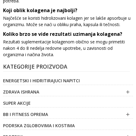
potreba.
Koji oblik kolagena je najbolji?
Najčešće se koristi hidrolizovani kolagen jer se lakše apsorbuje u
organizmu. Može se naći u obliku praha, kapsula ili tečnosti.
Koliko brzo se vide rezultati uzimanja kolagena?
Rezultati suplementacije kolagenom obično se mogu primetiti
nakon 4 do 8 nedelja redovne upotrebe, u zavisnosti od
organizma i načina života.
KATEGORIJE PROIZVODA
ENERGETSKI I HIDRITIRAJUCI NAPITCI
ZDRAVA ISHRANA

SUPER AKCIJE
BB I FITNESS OPREMA

PODRSKA ZGLOBOVIMA I KOSTIMA