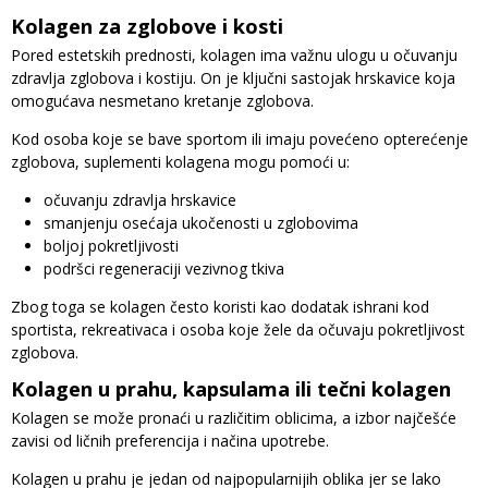
Kolagen za zglobove i kosti
Pored estetskih prednosti, kolagen ima važnu ulogu u očuvanju
zdravlja zglobova i kostiju. On je ključni sastojak hrskavice koja
omogućava nesmetano kretanje zglobova.
Kod osoba koje se bave sportom ili imaju povećeno opterećenje
zglobova, suplementi kolagena mogu pomoći u:
očuvanju zdravlja hrskavice
smanjenju osećaja ukočenosti u zglobovima
boljoj pokretljivosti
podršci regeneraciji vezivnog tkiva
Zbog toga se kolagen često koristi kao dodatak ishrani kod
sportista, rekreativaca i osoba koje žele da očuvaju pokretljivost
zglobova.
Kolagen u prahu, kapsulama ili tečni kolagen
Kolagen se može pronaći u različitim oblicima, a izbor najčešće
zavisi od ličnih preferencija i načina upotrebe.
Kolagen u prahu je jedan od najpopularnijih oblika jer se lako