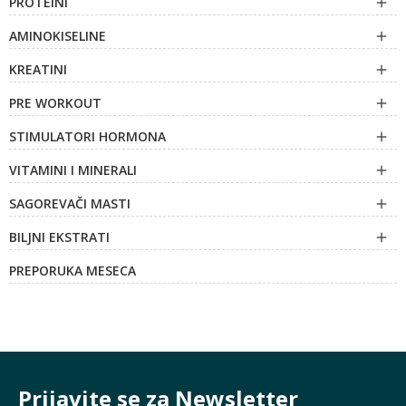
PROTEINI

AMINOKISELINE

KREATINI

PRE WORKOUT

STIMULATORI HORMONA

VITAMINI I MINERALI

SAGOREVAČI MASTI

BILJNI EKSTRATI

PREPORUKA MESECA
Prijavite se za Newsletter