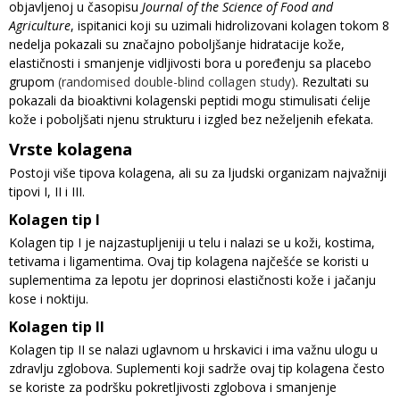
objavljenoj u časopisu
Journal of the Science of Food and
Agriculture
, ispitanici koji su uzimali hidrolizovani kolagen tokom 8
nedelja pokazali su značajno poboljšanje hidratacije kože,
elastičnosti i smanjenje vidljivosti bora u poređenju sa placebo
grupom
(randomised double-blind collagen study)
. Rezultati su
pokazali da bioaktivni kolagenski peptidi mogu stimulisati ćelije
kože i poboljšati njenu strukturu i izgled bez neželjenih efekata.
Vrste kolagena
Postoji više tipova kolagena, ali su za ljudski organizam najvažniji
tipovi I, II i III.
Kolagen tip I
Kolagen tip I je najzastupljeniji u telu i nalazi se u koži, kostima,
tetivama i ligamentima. Ovaj tip kolagena najčešće se koristi u
suplementima za lepotu jer doprinosi elastičnosti kože i jačanju
kose i noktiju.
Kolagen tip II
Kolagen tip II se nalazi uglavnom u hrskavici i ima važnu ulogu u
zdravlju zglobova. Suplementi koji sadrže ovaj tip kolagena često
se koriste za podršku pokretljivosti zglobova i smanjenje