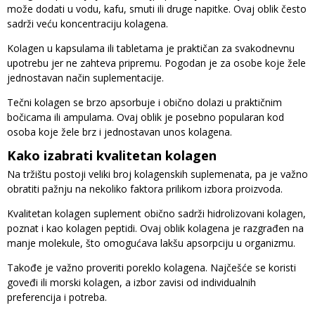
može dodati u vodu, kafu, smuti ili druge napitke. Ovaj oblik često
sadrži veću koncentraciju kolagena.
Kolagen u kapsulama ili tabletama je praktičan za svakodnevnu
upotrebu jer ne zahteva pripremu. Pogodan je za osobe koje žele
jednostavan način suplementacije.
Tečni kolagen se brzo apsorbuje i obično dolazi u praktičnim
bočicama ili ampulama. Ovaj oblik je posebno popularan kod
osoba koje žele brz i jednostavan unos kolagena.
Kako izabrati kvalitetan kolagen
Na tržištu postoji veliki broj kolagenskih suplemenata, pa je važno
obratiti pažnju na nekoliko faktora prilikom izbora proizvoda.
Kvalitetan kolagen suplement obično sadrži hidrolizovani kolagen,
poznat i kao kolagen peptidi. Ovaj oblik kolagena je razgrađen na
manje molekule, što omogućava lakšu apsorpciju u organizmu.
Takođe je važno proveriti poreklo kolagena. Najčešće se koristi
goveđi ili morski kolagen, a izbor zavisi od individualnih
preferencija i potreba.