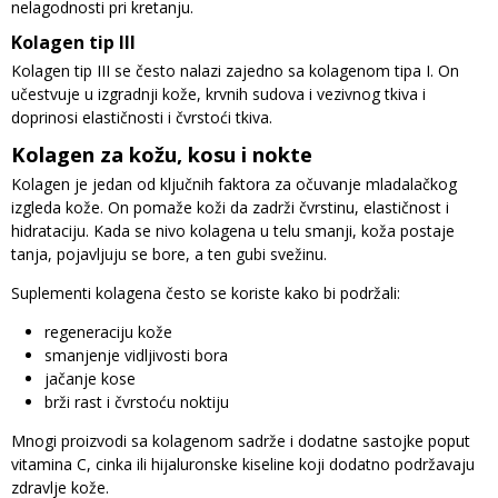
nelagodnosti pri kretanju.
Kolagen tip III
Kolagen tip III se često nalazi zajedno sa kolagenom tipa I. On
učestvuje u izgradnji kože, krvnih sudova i vezivnog tkiva i
doprinosi elastičnosti i čvrstoći tkiva.
Kolagen za kožu, kosu i nokte
Kolagen je jedan od ključnih faktora za očuvanje mladalačkog
izgleda kože. On pomaže koži da zadrži čvrstinu, elastičnost i
hidrataciju. Kada se nivo kolagena u telu smanji, koža postaje
tanja, pojavljuju se bore, a ten gubi svežinu.
Suplementi kolagena često se koriste kako bi podržali:
regeneraciju kože
smanjenje vidljivosti bora
jačanje kose
brži rast i čvrstoću noktiju
Mnogi proizvodi sa kolagenom sadrže i dodatne sastojke poput
vitamina C, cinka ili hijaluronske kiseline koji dodatno podržavaju
zdravlje kože.