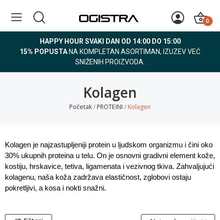
0
HAPPY HOUR SVAKI DAN OD 14:00 DO 15:00
15% POPUSTA
NA KOMPLETAN ASORTIMAN, IZUZEV VEĆ
SNIŽENIH PROIZVODA.
Kolagen
Početak
PROTEINI
Kolagen
Kolagen je najzastupljeniji protein u ljudskom organizmu i čini oko
30% ukupnih proteina u telu. On je osnovni gradivni element kože,
kostiju, hrskavice, tetiva, ligamenata i vezivnog tkiva. Zahvaljujući
kolagenu, naša koža zadržava elastičnost, zglobovi ostaju
pokretljivi, a kosa i nokti snažni.