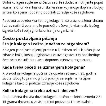
Dobri kolagen suplementi često sadrže i dodatne nutrijente poput
vitamina C, cinka ili hijaluronske kiseline koji mogu doprineti boljoj
sintezi kolagena i dodatno podržati zdravlje kože i zglobova.
Redovna upotreba kvalitetnog kolagena, uz uravnoteženu ishranu
i zdrav način života, može pomoći u očuvanju vitalnosti, lepšeg
izgleda kože i boljeg funkcionisanja organizma.
Često postavljana pitanja
Šta je kolagen i zašto je važan za organizam?
Kolagen je najzastupljeniji protein u ljudskom telu i ključan je za
zdravlje kože, kostiju, zglobova i vezivnog tkiva. On obezbeđuje
čvrstoću i elastičnost tkiva i doprinosi njihovoj regeneraciji.
Kada treba početi sa uzimanjem kolagena?
Proizvodnja kolagena počinje da opada već nakon 25. godine
života. Zbog toga mnogi ljudi počinju sa suplementacijom
kolagena kako bi podržali zdravlje kože i zglobova.
Koliko kolagena treba uzimati dnevno?
Preporučena dnevna doza kolagena obično se kreće između 2,5 i
15 grama dnevno, u zavisnosti od proizvoda i individualnih