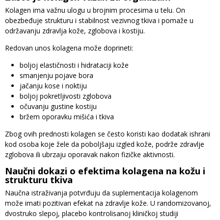
Kolagen ima važnu ulogu u brojnim procesima u telu. On
obezbeđuje strukturu i stabilnost vezivnog tkiva i pomaže u
održavanju zdravlja kože, zglobova i kostiju.
Redovan unos kolagena može doprineti:
boljoj elastičnosti i hidrataciji kože
smanjenju pojave bora
jačanju kose i noktiju
boljoj pokretljivosti zglobova
očuvanju gustine kostiju
bržem oporavku mišića i tkiva
Zbog ovih prednosti kolagen se često koristi kao dodatak ishrani
kod osoba koje žele da poboljšaju izgled kože, podrže zdravlje
zglobova ili ubrzaju oporavak nakon fizičke aktivnosti.
Naučni dokazi o efektima kolagena na kožu i
strukturu tkiva
Naučna istraživanja potvrđuju da suplementacija kolagenom
može imati pozitivan efekat na zdravlje kože. U randomizovanoj,
dvostruko slepoj, placebo kontrolisanoj kliničkoj studiji