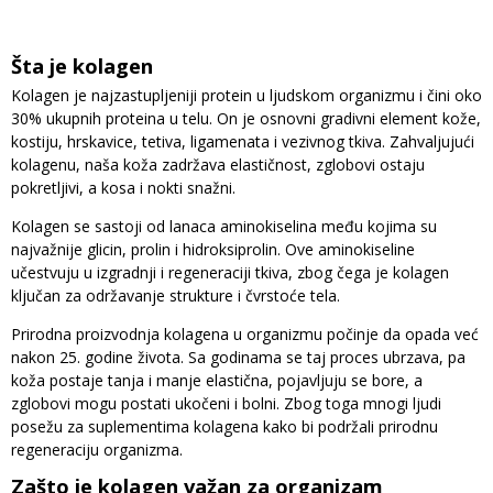
Šta je kolagen
Kolagen je najzastupljeniji protein u ljudskom organizmu i čini oko
30% ukupnih proteina u telu. On je osnovni gradivni element kože,
kostiju, hrskavice, tetiva, ligamenata i vezivnog tkiva. Zahvaljujući
kolagenu, naša koža zadržava elastičnost, zglobovi ostaju
pokretljivi, a kosa i nokti snažni.
Kolagen se sastoji od lanaca aminokiselina među kojima su
najvažnije glicin, prolin i hidroksiprolin. Ove aminokiseline
učestvuju u izgradnji i regeneraciji tkiva, zbog čega je kolagen
ključan za održavanje strukture i čvrstoće tela.
Prirodna proizvodnja kolagena u organizmu počinje da opada već
nakon 25. godine života. Sa godinama se taj proces ubrzava, pa
koža postaje tanja i manje elastična, pojavljuju se bore, a
zglobovi mogu postati ukočeni i bolni. Zbog toga mnogi ljudi
posežu za suplementima kolagena kako bi podržali prirodnu
regeneraciju organizma.
Zašto je kolagen važan za organizam