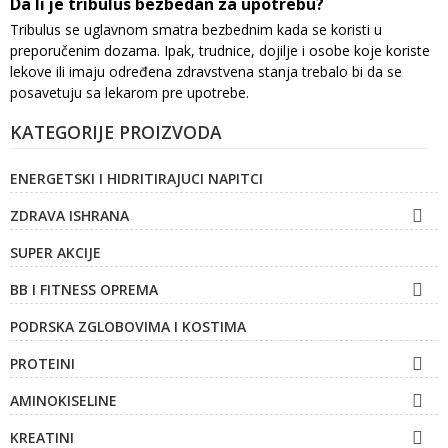
Da li je tribulus bezbedan za upotrebu?
Tribulus se uglavnom smatra bezbednim kada se koristi u
preporučenim dozama. Ipak, trudnice, dojilje i osobe koje koriste
lekove ili imaju određena zdravstvena stanja trebalo bi da se
posavetuju sa lekarom pre upotrebe.
KATEGORIJE PROIZVODA
ENERGETSKI I HIDRITIRAJUCI NAPITCI

ZDRAVA ISHRANA
SUPER AKCIJE

BB I FITNESS OPREMA
PODRSKA ZGLOBOVIMA I KOSTIMA

PROTEINI

AMINOKISELINE

KREATINI