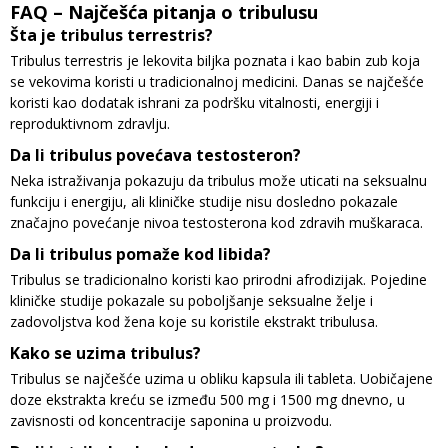
FAQ – Najčešća pitanja o tribulusu
Šta je tribulus terrestris?
Tribulus terrestris je lekovita biljka poznata i kao babin zub koja
se vekovima koristi u tradicionalnoj medicini. Danas se najčešće
koristi kao dodatak ishrani za podršku vitalnosti, energiji i
reproduktivnom zdravlju.
Da li tribulus povećava testosteron?
Neka istraživanja pokazuju da tribulus može uticati na seksualnu
funkciju i energiju, ali kliničke studije nisu dosledno pokazale
značajno povećanje nivoa testosterona kod zdravih muškaraca.
Da li tribulus pomaže kod libida?
Tribulus se tradicionalno koristi kao prirodni afrodizijak. Pojedine
kliničke studije pokazale su poboljšanje seksualne želje i
zadovoljstva kod žena koje su koristile ekstrakt tribulusa.
Kako se uzima tribulus?
Tribulus se najčešće uzima u obliku kapsula ili tableta. Uobičajene
doze ekstrakta kreću se između 500 mg i 1500 mg dnevno, u
zavisnosti od koncentracije saponina u proizvodu.