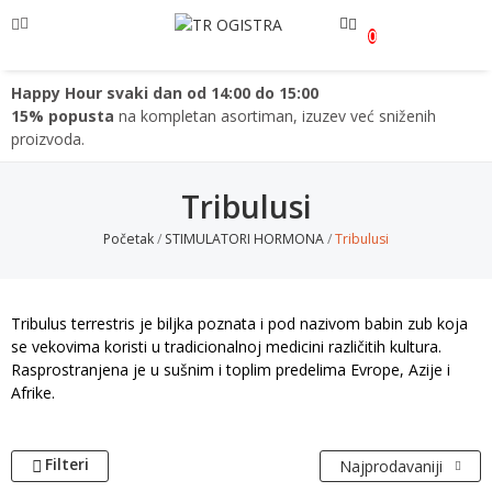
0
Happy Hour svaki dan od 14:00 do 15:00
e
15% popusta
na kompletan asortiman, izuzev već sniženih
proizvoda.
e
Tribulusi
e
Početak
STIMULATORI HORMONA
Tribulusi
e
e
Tribulus terrestris je biljka poznata i pod nazivom babin zub koja
e
se vekovima koristi u tradicionalnoj medicini različitih kultura.
Rasprostranjena je u sušnim i toplim predelima Evrope, Azije i
e
Afrike.
e
e
Filteri
Najprodavaniji