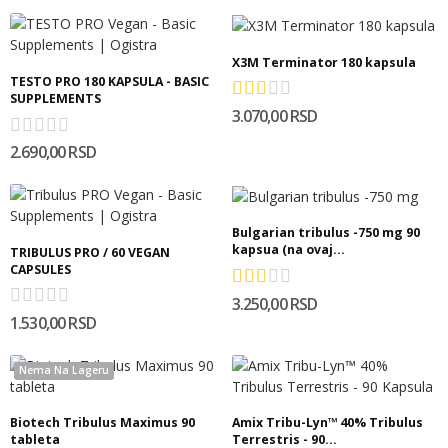
X3M Terminator 180 kapsula
TESTO PRO 180 KAPSULA - BASIC
SUPPLEMENTS
3.070,00 RSD
2.690,00 RSD
Bulgarian tribulus -750 mg 90
kapsua (na ovaj...
TRIBULUS PRO / 60 VEGAN
CAPSULES
3.250,00 RSD
1.530,00 RSD
Nema Na Lageru
Biotech Tribulus Maximus 90
Amix Tribu-Lyn™ 40% Tribulus
tableta
Terrestris - 90...