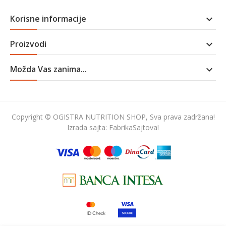
Korisne informacije

Proizvodi

Možda Vas zanima...

Copyright © OGISTRA NUTRITION SHOP, Sva prava zadržana!
Izrada sajta:
FabrikaSajtova!