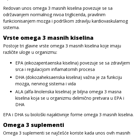
Redovan unos omega 3 masnih kiselina povezuje se sa
održavanjem normalnog nivoa triglicerida, pravilnim
funkcionisanjem mozga i podrškom zdravlju kardiovaskularnog
sistema.
Vrste omega 3 masnih kiselina
Postoje tri glavne vrste omega 3 masnih kiselina koje imaju
različite uloge u organizmu:
EPA (eikozapentaenska kiselina) povezuje se sa zdravljem
srca i regulacijom inflamatornih procesa
DHA (dokozaheksaenska kiselina) važna je za funkciju
mozga, nervnog sistema i vida
ALA (alfa-linolenska kiselina) je biljna omega 3 masna
kiselina koja se u organizmu delimično pretvara u EPA i
DHA
EPA i DHA su biološki najaktivnije forme omega 3 masnih kiselina.
Omega 3 suplementi
Omega 3 suplementi se najčešće koriste kada unos ovih masnih