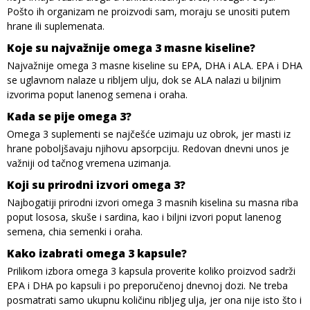
Pošto ih organizam ne proizvodi sam, moraju se unositi putem
hrane ili suplemenata.
Koje su najvažnije omega 3 masne kiseline?
Najvažnije omega 3 masne kiseline su EPA, DHA i ALA. EPA i DHA
se uglavnom nalaze u ribljem ulju, dok se ALA nalazi u biljnim
izvorima poput lanenog semena i oraha.
Kada se pije omega 3?
Omega 3 suplementi se najčešće uzimaju uz obrok, jer masti iz
hrane poboljšavaju njihovu apsorpciju. Redovan dnevni unos je
važniji od tačnog vremena uzimanja.
Koji su prirodni izvori omega 3?
Najbogatiji prirodni izvori omega 3 masnih kiselina su masna riba
poput lososa, skuše i sardina, kao i biljni izvori poput lanenog
semena, chia semenki i oraha.
Kako izabrati omega 3 kapsule?
Prilikom izbora omega 3 kapsula proverite koliko proizvod sadrži
EPA i DHA po kapsuli i po preporučenoj dnevnoj dozi. Ne treba
posmatrati samo ukupnu količinu ribljeg ulja, jer ona nije isto što i