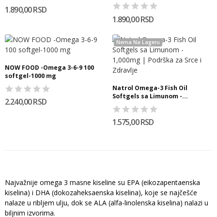
1.890,00 RSD
1.890,00 RSD
Nema Na Lageru
NOW FOOD -Omega 3-6-9 100
softgel-1000 mg
Natrol Omega-3 Fish Oil
Softgels sa Limunom -...
2.240,00 RSD
1.575,00 RSD
Najvažnije omega 3 masne kiseline su EPA (eikozapentaenska
kiselina) i DHA (dokozaheksaenska kiselina), koje se najčešće
nalaze u ribljem ulju, dok se ALA (alfa-linolenska kiselina) nalazi u
biljnim izvorima.