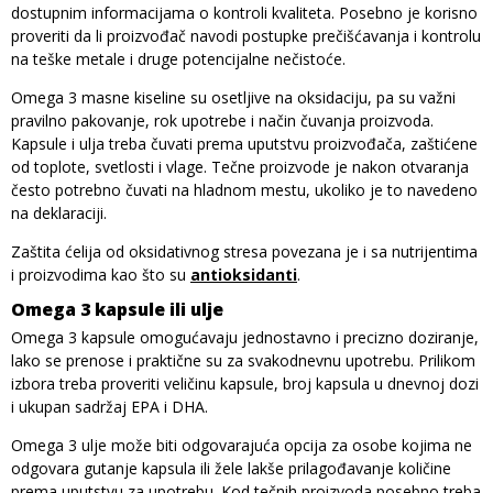
dostupnim informacijama o kontroli kvaliteta. Posebno je korisno
proveriti da li proizvođač navodi postupke prečišćavanja i kontrolu
na teške metale i druge potencijalne nečistoće.
Omega 3 masne kiseline su osetljive na oksidaciju, pa su važni
pravilno pakovanje, rok upotrebe i način čuvanja proizvoda.
Kapsule i ulja treba čuvati prema uputstvu proizvođača, zaštićene
od toplote, svetlosti i vlage. Tečne proizvode je nakon otvaranja
često potrebno čuvati na hladnom mestu, ukoliko je to navedeno
na deklaraciji.
Zaštita ćelija od oksidativnog stresa povezana je i sa nutrijentima
i proizvodima kao što su
antioksidanti
.
Omega 3 kapsule ili ulje
Omega 3 kapsule omogućavaju jednostavno i precizno doziranje,
lako se prenose i praktične su za svakodnevnu upotrebu. Prilikom
izbora treba proveriti veličinu kapsule, broj kapsula u dnevnoj dozi
i ukupan sadržaj EPA i DHA.
Omega 3 ulje može biti odgovarajuća opcija za osobe kojima ne
odgovara gutanje kapsula ili žele lakše prilagođavanje količine
prema uputstvu za upotrebu. Kod tečnih proizvoda posebno treba