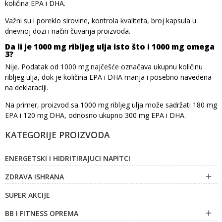
količina EPA i DHA.
Važni su i poreklo sirovine, kontrola kvaliteta, broj kapsula u
dnevnoj dozi i način čuvanja proizvoda.
Da li je 1000 mg ribljeg ulja isto što i 1000 mg omega
3?
Nije. Podatak od 1000 mg najčešće označava ukupnu količinu
ribljeg ulja, dok je količina EPA i DHA manja i posebno navedena
na deklaraciji.
Na primer, proizvod sa 1000 mg ribljeg ulja može sadržati 180 mg
EPA i 120 mg DHA, odnosno ukupno 300 mg EPA i DHA.
KATEGORIJE PROIZVODA
ENERGETSKI I HIDRITIRAJUCI NAPITCI
ZDRAVA ISHRANA

SUPER AKCIJE
BB I FITNESS OPREMA
