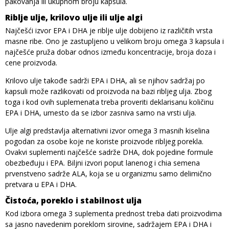
pakovanja ili ukupnom broju kapsula.
Riblje ulje, krilovo ulje ili ulje algi
Najčešći izvor EPA i DHA je riblje ulje dobijeno iz različitih vrsta
masne ribe. Ono je zastupljeno u velikom broju omega 3 kapsula i
najčešće pruža dobar odnos između koncentracije, broja doza i
cene proizvoda.
Krilovo ulje takođe sadrži EPA i DHA, ali se njihov sadržaj po
kapsuli može razlikovati od proizvoda na bazi ribljeg ulja. Zbog
toga i kod ovih suplemenata treba proveriti deklarisanu količinu
EPA i DHA, umesto da se izbor zasniva samo na vrsti ulja.
Ulje algi predstavlja alternativni izvor omega 3 masnih kiselina
pogodan za osobe koje ne koriste proizvode ribljeg porekla.
Ovakvi suplementi najčešće sadrže DHA, dok pojedine formule
obezbeđuju i EPA. Biljni izvori poput lanenog i chia semena
prvenstveno sadrže ALA, koja se u organizmu samo delimično
pretvara u EPA i DHA.
Čistoća, poreklo i stabilnost ulja
Kod izbora omega 3 suplementa prednost treba dati proizvodima
sa jasno navedenim poreklom sirovine, sadržajem EPA i DHA i