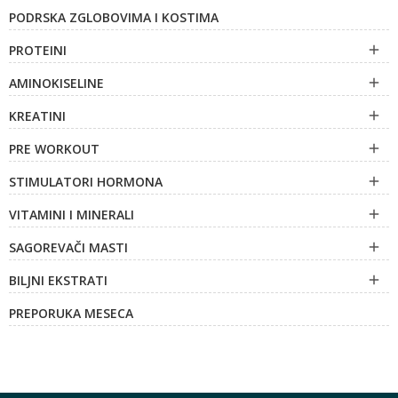
PODRSKA ZGLOBOVIMA I KOSTIMA
PROTEINI

AMINOKISELINE

KREATINI

PRE WORKOUT

STIMULATORI HORMONA

VITAMINI I MINERALI

SAGOREVAČI MASTI

BILJNI EKSTRATI

PREPORUKA MESECA