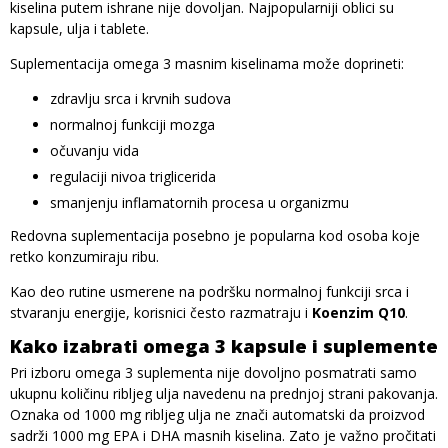
kiselina putem ishrane nije dovoljan. Najpopularniji oblici su
kapsule, ulja i tablete.
Suplementacija omega 3 masnim kiselinama može doprineti:
zdravlju srca i krvnih sudova
normalnoj funkciji mozga
očuvanju vida
regulaciji nivoa triglicerida
smanjenju inflamatornih procesa u organizmu
Redovna suplementacija posebno je popularna kod osoba koje
retko konzumiraju ribu.
Kao deo rutine usmerene na podršku normalnoj funkciji srca i
stvaranju energije, korisnici često razmatraju i
Koenzim Q10
.
Kako izabrati omega 3 kapsule i suplemente
Pri izboru omega 3 suplementa nije dovoljno posmatrati samo
ukupnu količinu ribljeg ulja navedenu na prednjoj strani pakovanja.
Oznaka od 1000 mg ribljeg ulja ne znači automatski da proizvod
sadrži 1000 mg EPA i DHA masnih kiselina. Zato je važno pročitati