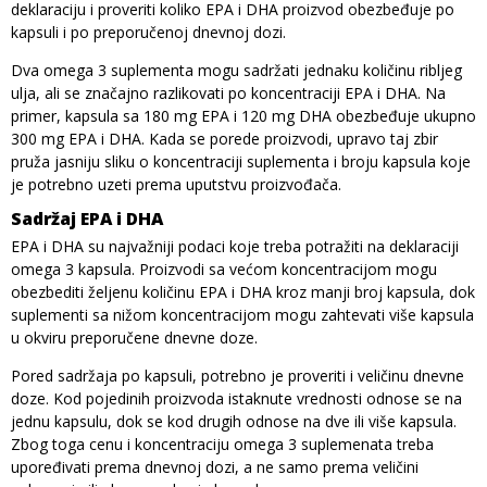
deklaraciju i proveriti koliko EPA i DHA proizvod obezbeđuje po
kapsuli i po preporučenoj dnevnoj dozi.
Dva omega 3 suplementa mogu sadržati jednaku količinu ribljeg
ulja, ali se značajno razlikovati po koncentraciji EPA i DHA. Na
primer, kapsula sa 180 mg EPA i 120 mg DHA obezbeđuje ukupno
300 mg EPA i DHA. Kada se porede proizvodi, upravo taj zbir
pruža jasniju sliku o koncentraciji suplementa i broju kapsula koje
je potrebno uzeti prema uputstvu proizvođača.
Sadržaj EPA i DHA
EPA i DHA su najvažniji podaci koje treba potražiti na deklaraciji
omega 3 kapsula. Proizvodi sa većom koncentracijom mogu
obezbediti željenu količinu EPA i DHA kroz manji broj kapsula, dok
suplementi sa nižom koncentracijom mogu zahtevati više kapsula
u okviru preporučene dnevne doze.
Pored sadržaja po kapsuli, potrebno je proveriti i veličinu dnevne
doze. Kod pojedinih proizvoda istaknute vrednosti odnose se na
jednu kapsulu, dok se kod drugih odnose na dve ili više kapsula.
Zbog toga cenu i koncentraciju omega 3 suplemenata treba
upoređivati prema dnevnoj dozi, a ne samo prema veličini