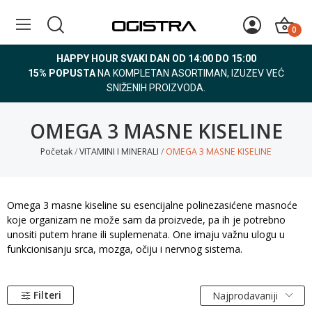
0
HAPPY HOUR SVAKI DAN OD 14:00 DO 15:00
15% POPUSTA
NA KOMPLETAN ASORTIMAN, IZUZEV VEĆ
SNIŽENIH PROIZVODA.
OMEGA 3 MASNE KISELINE
Početak
VITAMINI I MINERALI
OMEGA 3 MASNE KISELINE
Omega 3 masne kiseline su esencijalne polinezasićene masnoće
koje organizam ne može sam da proizvede, pa ih je potrebno
unositi putem hrane ili suplemenata. One imaju važnu ulogu u
funkcionisanju srca, mozga, očiju i nervnog sistema.
Filteri
Najprodavaniji