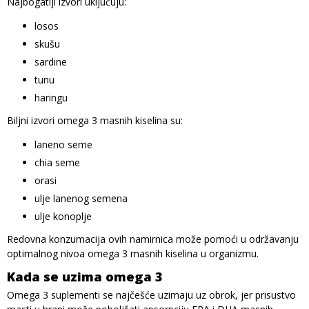
Najbogatiji izvori uključuju:
losos
skušu
sardine
tunu
haringu
Biljni izvori omega 3 masnih kiselina su:
laneno seme
chia seme
orasi
ulje lanenog semena
ulje konoplje
Redovna konzumacija ovih namirnica može pomoći u održavanju
optimalnog nivoa omega 3 masnih kiselina u organizmu.
Kada se uzima omega 3
Omega 3 suplementi se najčešće uzimaju uz obrok, jer prisustvo