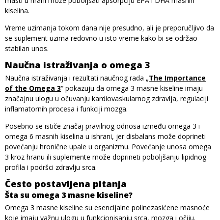
masti u hrani može poboljšati apsorpciju EPA i DHA masnih
kiselina.
Vreme uzimanja tokom dana nije presudno, ali je preporučljivo da
se suplement uzima redovno u isto vreme kako bi se održao
stabilan unos.
Naučna istraživanja o omega 3
Naučna istraživanja i rezultati naučnog rada „
The Importance
of the Omega 3
“ pokazuju da omega 3 masne kiseline imaju
značajnu ulogu u očuvanju kardiovaskularnog zdravlja, regulaciji
inflamatornih procesa i funkciji mozga.
Posebno se ističe značaj pravilnog odnosa između omega 3 i
omega 6 masnih kiselina u ishrani, jer disbalans može doprineti
povećanju hronične upale u organizmu. Povećanje unosa omega
3 kroz hranu ili suplemente može doprineti poboljšanju lipidnog
profila i podršci zdravlju srca.
Često postavljena pitanja
Šta su omega 3 masne kiseline?
Omega 3 masne kiseline su esencijalne polinezasićene masnoće
koje imaju važnu ulogu u funkcionisanju srca, mozga i očiju.