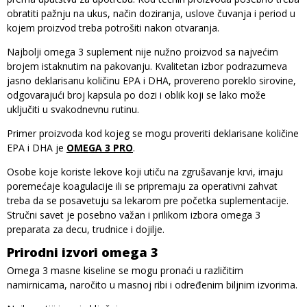
obratiti pažnju na ukus, način doziranja, uslove čuvanja i period u
kojem proizvod treba potrošiti nakon otvaranja.
Najbolji omega 3 suplement nije nužno proizvod sa najvećim
brojem istaknutim na pakovanju. Kvalitetan izbor podrazumeva
jasno deklarisanu količinu EPA i DHA, provereno poreklo sirovine,
odgovarajući broj kapsula po dozi i oblik koji se lako može
uključiti u svakodnevnu rutinu.
Primer proizvoda kod kojeg se mogu proveriti deklarisane količine
EPA i DHA je
OMEGA 3 PRO
.
Osobe koje koriste lekove koji utiču na zgrušavanje krvi, imaju
poremećaje koagulacije ili se pripremaju za operativni zahvat
treba da se posavetuju sa lekarom pre početka suplementacije.
Stručni savet je posebno važan i prilikom izbora omega 3
preparata za decu, trudnice i dojilje.
Prirodni izvori omega 3
Omega 3 masne kiseline se mogu pronaći u različitim
namirnicama, naročito u masnoj ribi i određenim biljnim izvorima.