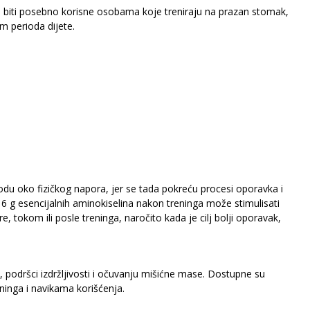
ogu biti posebno korisne osobama koje treniraju na prazan stomak,
om perioda dijete.
du oko fizičkog napora, jer se tada pokreću procesi oporavka i
6 g esencijalnih aminokiselina nakon treninga može stimulisati
 tokom ili posle treninga, naročito kada je cilj bolji oporavak,
, podršci izdržljivosti i očuvanju mišićne mase. Dostupne su
ninga i navikama korišćenja.