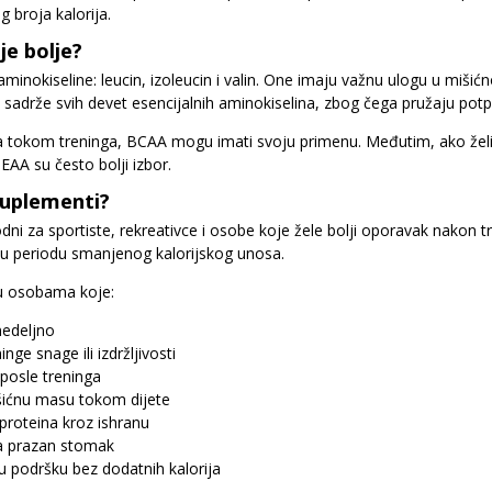
 broja kalorija.
je bolje?
 aminokiseline: leucin, izoleucin i valin. One imaju važnu ulogu u mi
sadrže svih devet esencijalnih aminokiselina, zbog čega pružaju potpu
ka tokom treninga, BCAA mogu imati svoju primenu. Međutim, ako žel
EAA su često bolji izbor.
suplementi?
i za sportiste, rekreativce i osobe koje žele bolji oporavak nakon tr
u periodu smanjenog kalorijskog unosa.
u osobama koje:
nedeljno
nge snage ili izdržljivosti
 posle treninga
šićnu masu tokom dijete
proteina kroz ishranu
 na prazan stomak
u podršku bez dodatnih kalorija