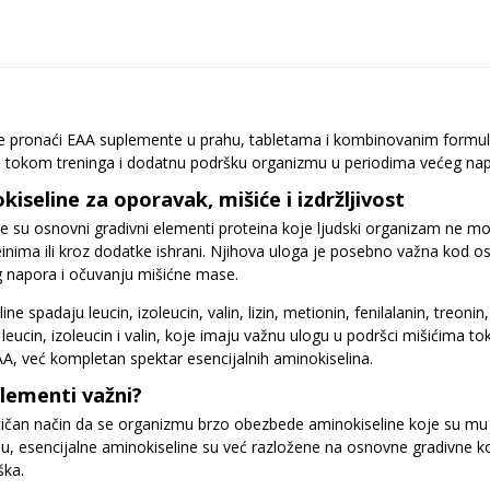
e pronaći EAA suplemente u prahu, tabletama i kombinovanim formulam
ća tokom treninga i dodatnu podršku organizmu u periodima većeg na
kiseline za oporavak, mišiće i izdržljivost
ne su osnovni gradivni elementi proteina koje ljudski organizam ne m
nima ili kroz dodatke ishrani. Njihova uloga je posebno važna kod osob
g napora i očuvanju mišićne mase.
ne spadaju leucin, izoleucin, valin, lizin, metionin, fenilalanin, treon
leucin, izoleucin i valin, koje imaju važnu ulogu u podršci mišićima t
, već kompletan spektar esencijalnih aminokiselina.
lementi važni?
ičan način da se organizmu brzo obezbede aminokiseline koje su mu 
ahu, esencijalne aminokiseline su već razložene na osnovne gradivne 
ška.