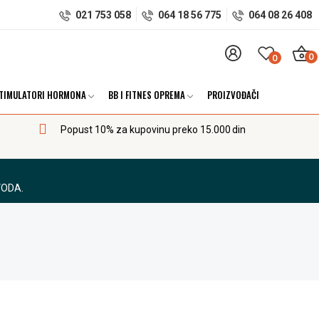
021 753 058
064 18 56 775
064 08 26 408
0
0
TIMULATORI HORMONA
BB I FITNES OPREMA
PROIZVOĐAČI
Popust 10% za kupovinu preko 15.000 din
VODA.