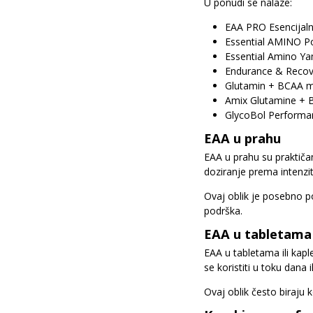
U ponudi se nalaze:
EAA PRO Esencijaln
Essential AMINO P
Essential Amino Ya
Endurance & Reco
Glutamin + BCAA me
Amix Glutamine + 
GlycoBol Performa
EAA u prahu
EAA u prahu su praktiča
doziranje prema intenzit
Ovaj oblik je posebno po
podrška.
EAA u tabletama
EAA u tabletama ili kap
se koristiti u toku dana 
Ovaj oblik često biraju 