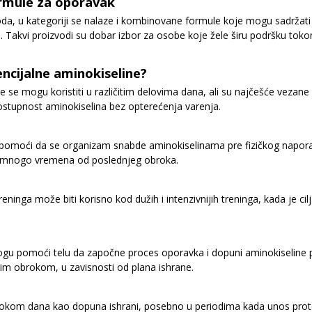
mule za oporavak
oda, u kategoriji se nalaze i kombinovane formule koje mogu sadržati 
ciji. Takvi proizvodi su dobar izbor za osobe koje žele širu podršku tok
encijalne aminokiseline?
e se mogu koristiti u različitim delovima dana, ali su najčešće vezane
stupnost aminokiselina bez opterećenja varenja.
pomoći da se organizam snabde aminokiselinama pre fizičkog napora.
lo mnogo vremena od poslednjeg obroka.
ninga može biti korisno kod dužih i intenzivnijih treninga, kada je ci
u pomoći telu da započne proces oporavka i dopuni aminokiseline pot
kim obrokom, u zavisnosti od plana ishrane.
 tokom dana kao dopuna ishrani, posebno u periodima kada unos protei