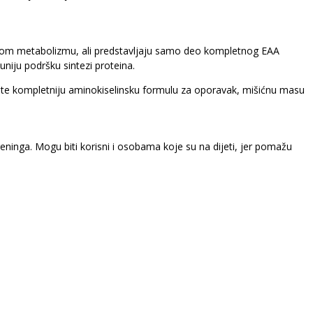
šićnom metabolizmu, ali predstavljaju samo deo kompletnog EAA
niju podršku sintezi proteina.
ite kompletniju aminokiselinsku formulu za oporavak, mišićnu masu
eninga. Mogu biti korisni i osobama koje su na dijeti, jer pomažu