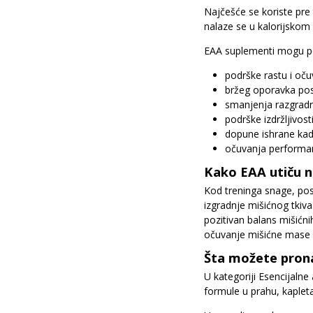
Najčešće se koriste pre 
nalaze se u kalorijskom 
EAA suplementi mogu p
podrške rastu i oč
bržeg oporavka pos
smanjenja razgradn
podrške izdržljivos
dopune ishrane kad
očuvanja performans
Kako EAA utiču n
Kod treninga snage, pos
izgradnje mišićnog tkiv
pozitivan balans mišićni
očuvanje mišićne mase 
Šta možete prona
U kategoriji Esencijalne
formule u prahu, kaplet