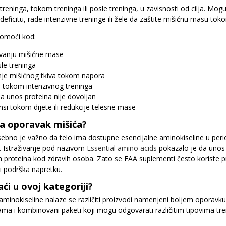
treninga, tokom treninga ili posle treninga, u zavisnosti od cilja. M
deficitu, rade intenzivne treninge ili žele da zaštite mišićnu masu tok
omoći kod:
uvanju mišićne mase
le treninga
je mišićnog tkiva tokom napora
ti tokom intenzivnog treninga
a unos proteina nije dovoljan
i tokom dijete ili redukcije telesne mase
a oporavak mišića?
ebno je važno da telo ima dostupne esencijalne aminokiseline u perio
a. Istraživanje pod nazivom
Essential amino acids
pokazalo je da unos 
h proteina kod zdravih osoba. Zato se EAA suplementi često koriste pre,
i podrška napretku.
ći u ovoj kategoriji?
 aminokiseline nalaze se različiti proizvodi namenjeni boljem oporavku
ama i kombinovani paketi koji mogu odgovarati različitim tipovima tre