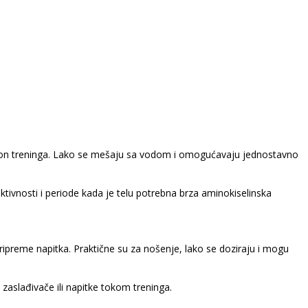
nakon treninga. Lako se mešaju sa vodom i omogućavaju jednostavno
ktivnosti i periode kada je telu potrebna brza aminokiselinska
preme napitka. Praktične su za nošenje, lako se doziraju i mogu
 zaslađivače ili napitke tokom treninga.