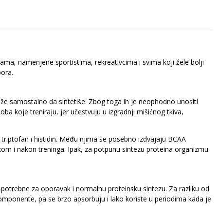
a, namenjene sportistima, rekreativcima i svima koji žele bolji
pora.
ože samostalno da sintetiše. Zbog toga ih je neophodno unositi
a koje treniraju, jer učestvuju u izgradnji mišićnog tkiva,
in, triptofan i histidin. Među njima se posebno izdvajaju BCAA
okom i nakon treninga. Ipak, za potpunu sintezu proteina organizmu
potrebne za oporavak i normalnu proteinsku sintezu. Za razliku od
komponente, pa se brzo apsorbuju i lako koriste u periodima kada je