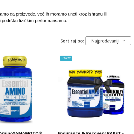
amo da proizvede, već ih moramo uneti kroz ishranu ili 
 i podršku fizičkim performansama.
Sortiraj po:
Najprodavaniji
Paket
l AminoYAMAMOTO®
Endurance & Recovery PAKET -