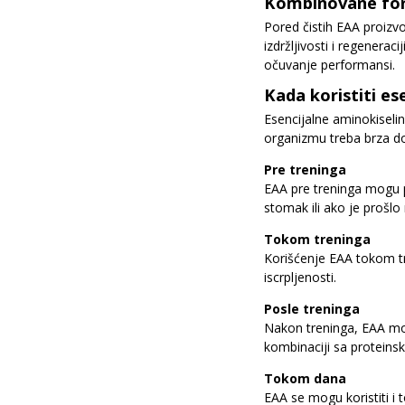
Kombinovane for
Pored čistih EAA proizv
izdržljivosti i regenera
očuvanje performansi.
Kada koristiti es
Esencijalne aminokiselin
organizmu treba brza do
Pre treninga
EAA pre treninga mogu 
stomak ili ako je proš
Tokom treninga
Korišćenje EAA tokom tre
iscrpljenosti.
Posle treninga
Nakon treninga, EAA mog
kombinaciji sa proteins
Tokom dana
EAA se mogu koristiti i