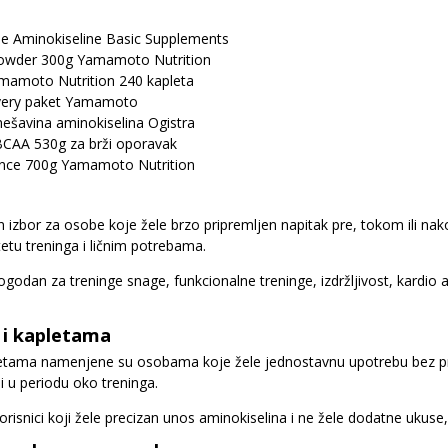
e Aminokiseline Basic Supplements
owder 300g Yamamoto Nutrition
mamoto Nutrition 240 kapleta
very paket Yamamoto
šavina aminokiselina Ogistra
BCAA 530g za brži oporavak
nce 700g Yamamoto Nutrition
n izbor za osobe koje žele brzo pripremljen napitak pre, tokom ili 
etu treninga i ličnim potrebama.
godan za treninge snage, funkcionalne treninge, izdržljivost, kardio a
 i kapletama
letama namenjene su osobama koje žele jednostavnu upotrebu bez pri
ili u periodu oko treninga.
korisnici koji žele precizan unos aminokiselina i ne žele dodatne ukuse,