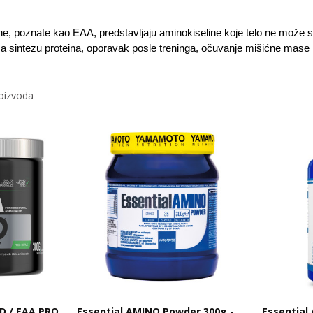
ne, poznate kao EAA, predstavljaju aminokiseline koje telo ne može s
a sintezu proteina, oporavak posle treninga, očuvanje mišićne mase
roizvoda
D / EAA PRO
Essential AMINO Powder 300g -
Essentia