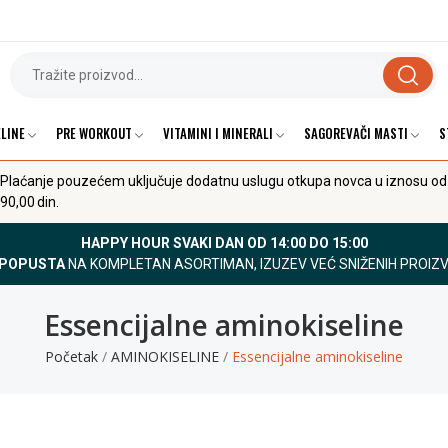
LINE
PRE WORKOUT
VITAMINI I MINERALI
SAGOREVAČI MASTI
S
Plaćanje pouzećem uključuje dodatnu uslugu otkupa novca u iznosu od
90,00 din.
HAPPY HOUR SVAKI DAN OD 14:00 DO 15:00
 POPUSTA
NA KOMPLETAN ASORTIMAN, IZUZEV VEĆ SNIŽENIH PROIZ
Essencijalne aminokiseline
Početak
AMINOKISELINE
Essencijalne aminokiseline