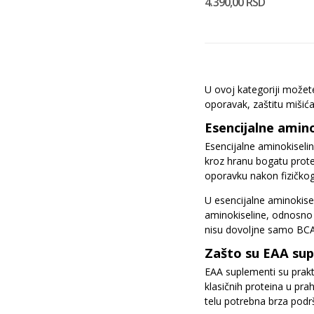
4.390,00 RSD
U ovoj kategoriji možet
oporavak, zaštitu miši
Esencijalne amino
Esencijalne aminokiseli
kroz hranu bogatu protei
oporavku nakon fizičko
U esencijalne aminokiseli
aminokiseline, odnosno 
nisu dovoljne samo BCAA
Zašto su EAA sup
EAA suplementi su prakt
klasičnih proteina u pr
telu potrebna brza podr