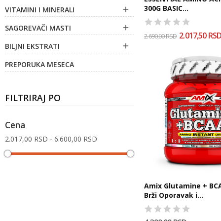
300G BASIC...
VITAMINI I MINERALI

SAGOREVAČI MASTI

2.017,50 RS
2.690,00 RSD
BILJNI EKSTRATI

PREPORUKA MESECA
FILTRIRAJ PO
Cena
2.017,00 RSD - 6.600,00 RSD
Amix Glutamine + BCA
Brži Oporavak i...