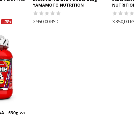
YAMAMOTO NUTRITION
D
2.950,00 RSD
3.350,00 R
-25%
A - 530g za