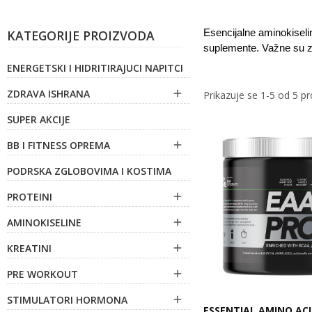
KATEGORIJE PROIZVODA
Esencijalne aminokiseli
suplemente. Važne su z
ENERGETSKI I HIDRITIRAJUCI NAPITCI
ZDRAVA ISHRANA

Prikazuje se 1-5 od 5 p
SUPER AKCIJE
BB I FITNESS OPREMA

PODRSKA ZGLOBOVIMA I KOSTIMA
PROTEINI

AMINOKISELINE

KREATINI

PRE WORKOUT

STIMULATORI HORMONA

ESSENTIAL AMINO ACI