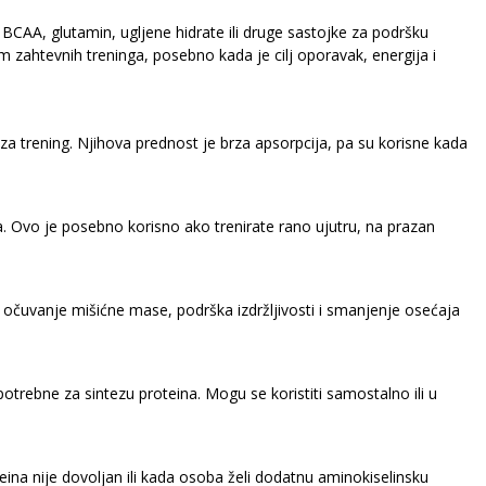
BCAA, glutamin, ugljene hidrate ili druge sastojke za podršku
om zahtevnih treninga, posebno kada je cilj oporavak, energija i
 za trening. Njihova prednost je brza apsorpcija, pa su korisne kada
 Ovo je posebno korisno ako trenirate rano ujutru, na prazan
lj očuvanje mišićne mase, podrška izdržljivosti i smanjenje osećaja
rebne za sintezu proteina. Mogu se koristiti samostalno ili u
na nije dovoljan ili kada osoba želi dodatnu aminokiselinsku