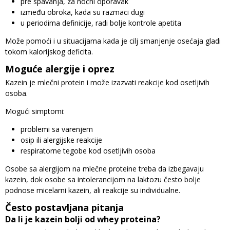
pre spavanja, za noćni oporavak
između obroka, kada su razmaci dugi
u periodima definicije, radi bolje kontrole apetita
Može pomoći i u situacijama kada je cilj smanjenje osećaja gladi
tokom kalorijskog deficita.
Moguće alergije i oprez
Kazein je mlečni protein i može izazvati reakcije kod osetljivih
osoba.
Mogući simptomi:
problemi sa varenjem
osip ili alergijske reakcije
respiratorne tegobe kod osetljivih osoba
Osobe sa alergijom na mlečne proteine treba da izbegavaju
kazein, dok osobe sa intolerancijom na laktozu često bolje
podnose micelarni kazein, ali reakcije su individualne.
Često postavljana pitanja
Da li je kazein bolji od whey proteina?