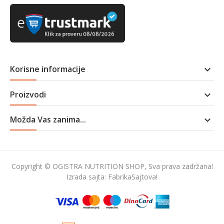
Korisne informacije

Proizvodi

Možda Vas zanima...

Copyright © OGISTRA NUTRITION SHOP, Sva prava zadržana!
Izrada sajta:
FabrikaSajtova!