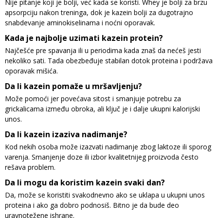
Nije pitanje koji je bolji, već kada se koristi. Whey je bolji za brzu
apsorpciju nakon treninga, dok je kazein bolji za dugotrajno
snabdevanje aminokiselinama i noćni oporavak.
Kada je najbolje uzimati kazein protein?
Najčešće pre spavanja ili u periodima kada znaš da nećeš jesti
nekoliko sati. Tada obezbeđuje stabilan dotok proteina i podržava
oporavak mišića.
Da li kazein pomaže u mršavljenju?
Može pomoći jer povećava sitost i smanjuje potrebu za
grickalicama između obroka, ali ključ je i dalje ukupni kalorijski
unos.
Da li kazein izaziva nadimanje?
Kod nekih osoba može izazvati nadimanje zbog laktoze ili sporog
varenja. Smanjenje doze ili izbor kvalitetnijeg proizvoda često
rešava problem.
Da li mogu da koristim kazein svaki dan?
Da, može se koristiti svakodnevno ako se uklapa u ukupni unos
proteina i ako ga dobro podnosiš. Bitno je da bude deo
uravnotežene ishrane.