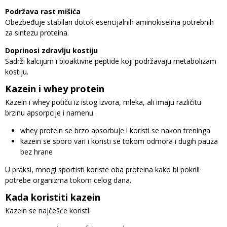
Podržava rast mišića
Obezbeđuje stabilan dotok esencijalnih aminokiselina potrebnih
za sintezu proteina.
Doprinosi zdravlju kostiju
Sadrži kalcijum i bioaktivne peptide koji podržavaju metabolizam
kostiju.
Kazein i whey protein
Kazein i whey potiču iz istog izvora, mleka, ali imaju različitu
brzinu apsorpcije i namenu.
whey protein se brzo apsorbuje i koristi se nakon treninga
kazein se sporo vari i koristi se tokom odmora i dugih pauza
bez hrane
U praksi, mnogi sportisti koriste oba proteina kako bi pokrili
potrebe organizma tokom celog dana.
Kada koristiti kazein
Kazein se najčešće koristi: