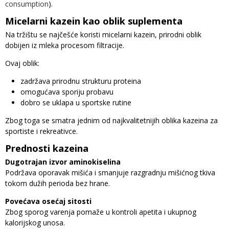
consumption
).
Micelarni kazein kao oblik suplementa
Na tržištu se najčešće koristi micelarni kazein, prirodni oblik
dobijen iz mleka procesom filtracije.
Ovaj oblik:
zadržava prirodnu strukturu proteina
omogućava sporiju probavu
dobro se uklapa u sportske rutine
Zbog toga se smatra jednim od najkvalitetnijih oblika kazeina za
sportiste i rekreativce.
Prednosti kazeina
Dugotrajan izvor aminokiselina
Podržava oporavak mišića i smanjuje razgradnju mišićnog tkiva
tokom dužih perioda bez hrane.
Povećava osećaj sitosti
Zbog sporog varenja pomaže u kontroli apetita i ukupnog
kalorijskog unosa.