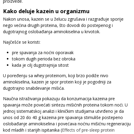
proizvede.
Kako deluje kazein u organizmu
Nakon unosa, kazein se u želucu zgrušava i razgrađuje sporije
nego većina drugih proteina, što dovodi do postepenog i
dugotrajnog oslobađanja aminokiselina u krvotok.
Najčešće se koristi:
pre spavanja za noćni oporavak
tokom dugih perioda bez obroka
kada je cilj dugotrajnija sitost
U poređenju sa whey proteinom, koji brzo podiže nivo
aminokiselina, kazein je spor protein koji je pogodniji za
dugotrajno snabdevanje mišića.
Naučna istraživanja pokazuju da konzumacija kazeina pre
spavanja može povećati sintezu mišićnih proteina tokom noći. U
jednoj sistematskoj analizi i kliničkim studijama utvrđeno je da
unos od 20 do 40 g kazeina pre spavanja stimuliše postepeno
oslobađanje aminokiselina i povećava noćnu mišićnu regeneraciju
kod mladih i starijih ispitanika (
Effects of pre-sleep protein