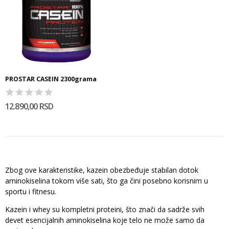
PROSTAR CASEIN 2300grama
12.890,00 RSD
Zbog ove karakteristike, kazein obezbeđuje stabilan dotok
aminokiselina tokom više sati, što ga čini posebno korisnim u
sportu i fitnesu.
Kazein i whey su kompletni proteini, što znači da sadrže svih
devet esencijalnih aminokiselina koje telo ne može samo da