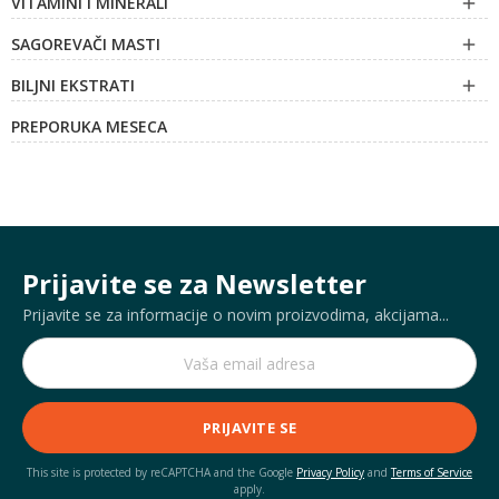
VITAMINI I MINERALI

SAGOREVAČI MASTI

BILJNI EKSTRATI

PREPORUKA MESECA
Prijavite se za Newsletter
Prijavite se za informacije o novim proizvodima, akcijama...
PRIJAVITE SE
This site is protected by reCAPTCHA and the Google
Privacy Policy
and
Terms of Service
apply.