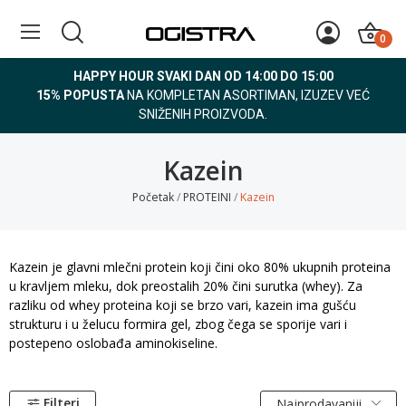
0
HAPPY HOUR SVAKI DAN OD 14:00 DO 15:00
15% POPUSTA
NA KOMPLETAN ASORTIMAN, IZUZEV VEĆ
SNIŽENIH PROIZVODA.
Kazein
Početak
PROTEINI
Kazein
Kazein je glavni mlečni protein koji čini oko 80% ukupnih proteina
u kravljem mleku, dok preostalih 20% čini surutka (whey). Za
razliku od whey proteina koji se brzo vari, kazein ima gušću
strukturu i u želucu formira gel, zbog čega se sporije vari i
postepeno oslobađa aminokiseline.
Filteri
Najprodavaniji