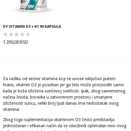
DY VITAMIN D3 + K1 90 KAPSULA
1.390,00 RSD
Za razliku od većine vitamina koji se unose isključivo putem
hrane, vitamin D3 je poseban jer ga telo može proizvoditi samo
kada je koža izložena sunčevoj svetlosti. Ipak, zbog savremenog
načina života, boravka u zatvorenom prostoru i smanjene
izloženosti suncu, veliki broj ljudi danas ima nedostatak ovog
vitamina.
Zbog toga suplementacija vitaminom D3 često predstavlja
jednostavan i efikasan način da se obezbedi optimalan nivo ovog