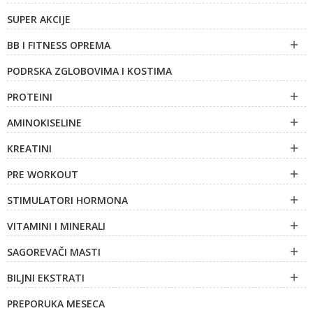
SUPER AKCIJE
BB I FITNESS OPREMA

PODRSKA ZGLOBOVIMA I KOSTIMA
PROTEINI

AMINOKISELINE

KREATINI

PRE WORKOUT

STIMULATORI HORMONA

VITAMINI I MINERALI

SAGOREVAČI MASTI

BILJNI EKSTRATI

PREPORUKA MESECA