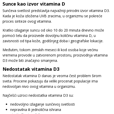
Sunce kao izvor vitamina D
Sunčeva svetlost predstavlja najvažniji prirodni izvor vitamina D3.
Kada je koža izložena UVB zracima, u organizmu se pokreće
proces sinteze ovog vitamina.
Kratko izlaganje suncu od oko 10 do 20 minuta dnevno može
pomoći telu da proizvede dovoljnu količinu vitamina D, u
zavisnosti od tipa kože, godišnjeg doba i geografske lokacije.
Međutim, tokom zimskih meseci ili kod osoba koje većinu
vremena provode u zatvorenom prostoru, proizvodnja vitamina
D3 može biti značajno smanjena.
Nedostatak vitamina D3
Nedostatak vitamina D danas je veoma čest problem širom
sveta. Procene pokazuju da veliki procenat populacije ima
nedovoljan nivo ovog vitamina u organizmu.
Najčešći uzroci nedostatka vitamina D3 su:
nedovoljno izlaganje sunčevoj svetlosti
nepravilna ili jednolična ishrana