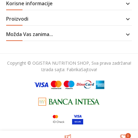
Korisne informacije

Proizvodi

Možda Vas zanima...

Copyright © OGISTRA NUTRITION SHOP, Sva prava zadržana!
Izrada sajta:
FabrikaSajtova!
0