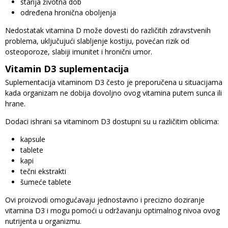
starija životna dob
određena hronična oboljenja
Nedostatak vitamina D može dovesti do različitih zdravstvenih
problema, uključujući slabljenje kostiju, povećan rizik od
osteoporoze, slabiji imunitet i hronični umor.
Vitamin D3 suplementacija
Suplementacija vitaminom D3 često je preporučena u situacijama
kada organizam ne dobija dovoljno ovog vitamina putem sunca ili
hrane.
Dodaci ishrani sa vitaminom D3 dostupni su u različitim oblicima:
kapsule
tablete
kapi
tečni ekstrakti
šumeće tablete
Ovi proizvodi omogućavaju jednostavno i precizno doziranje
vitamina D3 i mogu pomoći u održavanju optimalnog nivoa ovog
nutrijenta u organizmu.