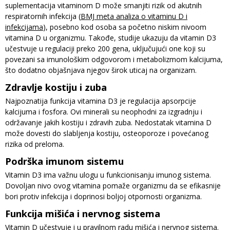
suplementacija vitaminom D može smanjiti rizik od akutnih
respiratornih infekcija (
BMJ meta analiza o vitaminu D i
infekcijama
), posebno kod osoba sa početno niskim nivoom
vitamina D u organizmu. Takođe, studije ukazuju da vitamin D3
učestvuje u regulaciji preko 200 gena, uključujući one koji su
povezani sa imunološkim odgovorom i metabolizmom kalcijuma,
što dodatno objašnjava njegov širok uticaj na organizam.
Zdravlje kostiju i zuba
Najpoznatija funkcija vitamina D3 je regulacija apsorpcije
kalcijuma i fosfora. Ovi minerali su neophodni za izgradnju i
održavanje jakih kostiju i zdravih zuba. Nedostatak vitamina D
može dovesti do slabljenja kostiju, osteoporoze i povećanog
rizika od preloma.
Podrška imunom sistemu
Vitamin D3 ima važnu ulogu u funkcionisanju imunog sistema.
Dovoljan nivo ovog vitamina pomaže organizmu da se efikasnije
bori protiv infekcija i doprinosi boljoj otpornosti organizma.
Funkcija mišića i nervnog sistema
Vitamin D učestvuje i u pravilnom radu mišića i nervnog sistema.