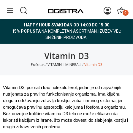
0
HAPPY HOUR SVAKI DAN OD 14:00 DO 15:00
15% POPUSTA
NA KOMPLETAN ASORTIMAN, IZUZEV VEĆ
SNIŽENIH PROIZVODA.
Vitamin D3
Početak
VITAMINI I MINERALI
Vitamin D3
Vitamin D3, poznat i kao holekalciferol, jedan je od najvažnijih
nutrijenata za pravilno funkcionisanje organizma. Ima ključnu
ulogu u održavanju zdravlja kostiju, zuba i imunog sistema, jer
omogućava pravilnu apsorpciju kalcijuma i fosfora u organizmu.
Bez dovoljne količine vitamina D3 telo ne može efikasno da
iskoristi kalcijum iz hrane, što može dovesti do slabljenja kostiju i
drugih zdravstvenih problema.