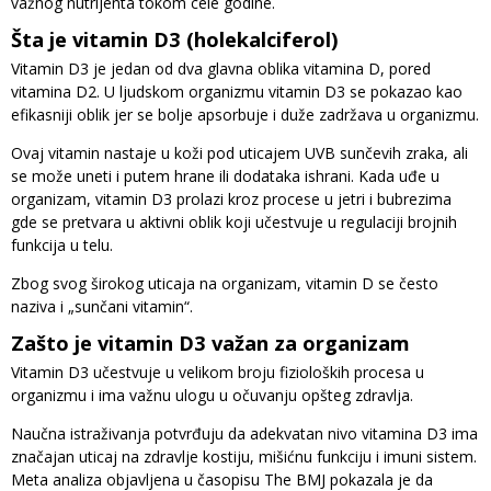
važnog nutrijenta tokom cele godine.
Šta je vitamin D3 (holekalciferol)
Vitamin D3 je jedan od dva glavna oblika vitamina D, pored
vitamina D2. U ljudskom organizmu vitamin D3 se pokazao kao
efikasniji oblik jer se bolje apsorbuje i duže zadržava u organizmu.
Ovaj vitamin nastaje u koži pod uticajem UVB sunčevih zraka, ali
se može uneti i putem hrane ili dodataka ishrani. Kada uđe u
organizam, vitamin D3 prolazi kroz procese u jetri i bubrezima
gde se pretvara u aktivni oblik koji učestvuje u regulaciji brojnih
funkcija u telu.
Zbog svog širokog uticaja na organizam, vitamin D se često
naziva i „sunčani vitamin“.
Zašto je vitamin D3 važan za organizam
Vitamin D3 učestvuje u velikom broju fizioloških procesa u
organizmu i ima važnu ulogu u očuvanju opšteg zdravlja.
Naučna istraživanja potvrđuju da adekvatan nivo vitamina D3 ima
značajan uticaj na zdravlje kostiju, mišićnu funkciju i imuni sistem.
Meta analiza objavljena u časopisu The BMJ pokazala je da