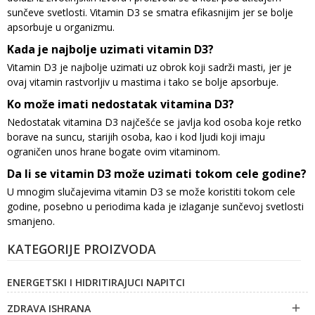
sunčeve svetlosti. Vitamin D3 se smatra efikasnijim jer se bolje
apsorbuje u organizmu.
Kada je najbolje uzimati vitamin D3?
Vitamin D3 je najbolje uzimati uz obrok koji sadrži masti, jer je
ovaj vitamin rastvorljiv u mastima i tako se bolje apsorbuje.
Ko može imati nedostatak vitamina D3?
Nedostatak vitamina D3 najčešće se javlja kod osoba koje retko
borave na suncu, starijih osoba, kao i kod ljudi koji imaju
ograničen unos hrane bogate ovim vitaminom.
Da li se vitamin D3 može uzimati tokom cele godine?
U mnogim slučajevima vitamin D3 se može koristiti tokom cele
godine, posebno u periodima kada je izlaganje sunčevoj svetlosti
smanjeno.
KATEGORIJE PROIZVODA
ENERGETSKI I HIDRITIRAJUCI NAPITCI
ZDRAVA ISHRANA
