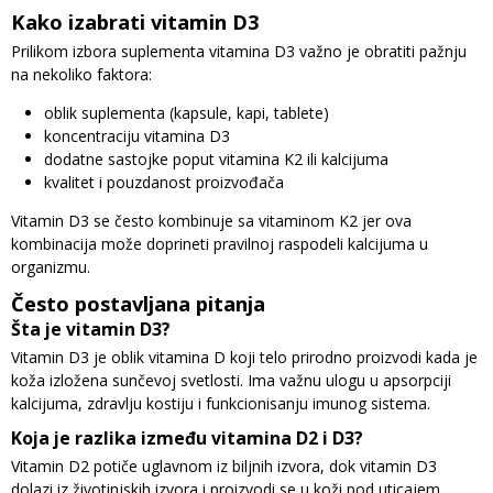
Kako izabrati vitamin D3
Prilikom izbora suplementa vitamina D3 važno je obratiti pažnju
na nekoliko faktora:
oblik suplementa (kapsule, kapi, tablete)
koncentraciju vitamina D3
dodatne sastojke poput vitamina K2 ili kalcijuma
kvalitet i pouzdanost proizvođača
Vitamin D3 se često kombinuje sa vitaminom K2 jer ova
kombinacija može doprineti pravilnoj raspodeli kalcijuma u
organizmu.
Često postavljana pitanja
Šta je vitamin D3?
Vitamin D3 je oblik vitamina D koji telo prirodno proizvodi kada je
koža izložena sunčevoj svetlosti. Ima važnu ulogu u apsorpciji
kalcijuma, zdravlju kostiju i funkcionisanju imunog sistema.
Koja je razlika između vitamina D2 i D3?
Vitamin D2 potiče uglavnom iz biljnih izvora, dok vitamin D3
dolazi iz životinjskih izvora i proizvodi se u koži pod uticajem