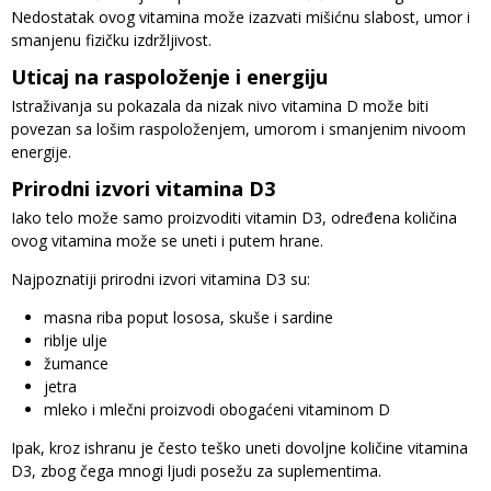
Nedostatak ovog vitamina može izazvati mišićnu slabost, umor i
smanjenu fizičku izdržljivost.
Uticaj na raspoloženje i energiju
Istraživanja su pokazala da nizak nivo vitamina D može biti
povezan sa lošim raspoloženjem, umorom i smanjenim nivoom
energije.
Prirodni izvori vitamina D3
Iako telo može samo proizvoditi vitamin D3, određena količina
ovog vitamina može se uneti i putem hrane.
Najpoznatiji prirodni izvori vitamina D3 su:
masna riba poput lososa, skuše i sardine
riblje ulje
žumance
jetra
mleko i mlečni proizvodi obogaćeni vitaminom D
Ipak, kroz ishranu je često teško uneti dovoljne količine vitamina
D3, zbog čega mnogi ljudi posežu za suplementima.