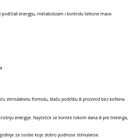
 podržali energiju, metabolizam i kontrolu telesne mase.
ta
 jaču stimulativnu formulu, blažu podršku ili proizvod bez kofeina.
rošnju energije. Najčešće se koriste tokom dana ili pre treninga,
 pogodnije za osobe koje dobro podnose stimulanse.