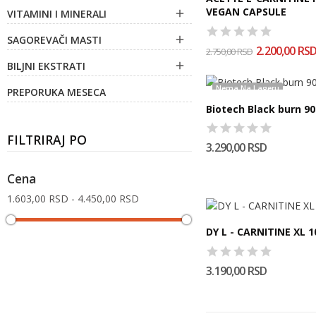
VEGAN CAPSULE
VITAMINI I MINERALI

SAGOREVAČI MASTI

2.200,00 RS
2.750,00 RSD
BILJNI EKSTRATI

Nema Na Lageru
PREPORUKA MESECA
Biotech Black burn 9
FILTRIRAJ PO
3.290,00 RSD
Cena
1.603,00 RSD - 4.450,00 RSD
DY L - CARNITINE XL 
3.190,00 RSD