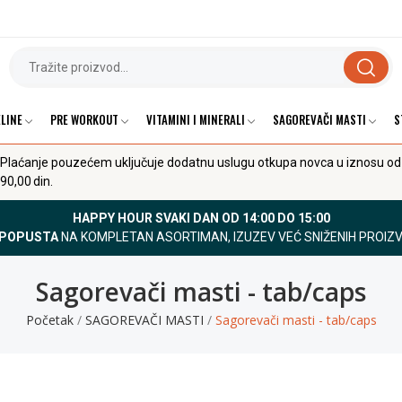
LINE
PRE WORKOUT
VITAMINI I MINERALI
SAGOREVAČI MASTI
S
Plaćanje pouzećem uključuje dodatnu uslugu otkupa novca u iznosu od
90,00 din.
HAPPY HOUR SVAKI DAN OD 14:00 DO 15:00
 POPUSTA
NA KOMPLETAN ASORTIMAN, IZUZEV VEĆ SNIŽENIH PROIZ
Sagorevači masti - tab/caps
Početak
SAGOREVAČI MASTI
Sagorevači masti - tab/caps