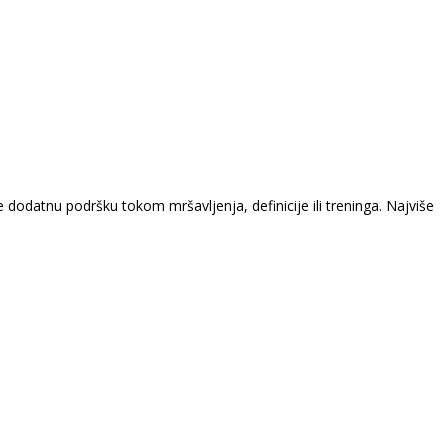
odatnu podršku tokom mršavljenja, definicije ili treninga. Najviše