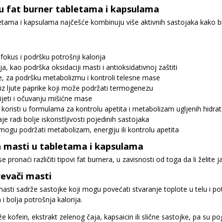
i u fat burner tabletama i kapsulama
etama i kapsulama najčešće kombinuju više aktivnih sastojaka kako bi
 fokus i podršku potrošnji kalorija
a, kao podrška oksidaciji masti i antioksidativnoj zaštiti
e, za podršku metabolizmu i kontroli telesne mase
 iz ljute paprike koji može podržati termogenezu
ijeti i očuvanju mišićne mase
 koristi u formulama za kontrolu apetita i metabolizam ugljenih hidra
aje radi bolje iskoristljivosti pojedinih sastojaka
ji mogu podržati metabolizam, energiju ili kontrolu apetita
 masti u tabletama i kapsulama
 pronaći različiti tipovi fat burnera, u zavisnosti od toga da li želite
evači masti
sti sadrže sastojke koji mogu povećati stvaranje toplote u telu i pot
 i bolja potrošnja kalorija.
e kofein, ekstrakt zelenog čaja, kapsaicin ili slične sastojke, pa su