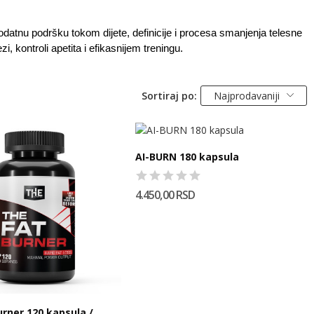
tnu podršku tokom dijete, definicije i procesa smanjenja telesne 
 kontroli apetita i efikasnijem treningu.
Sortiraj po:
Najprodavaniji
AI-BURN 180 kapsula
4.450,00 RSD
urner 120 kapsula /