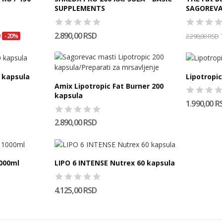
SUPPLEMENTS
SAGOREVA
D
2.890,00 RSD
-20%
2.290,00 RSD
0 kapsula
Lipotropi
Amix Lipotropic Fat Burner 200
kapsula
1.990,00 R
2.890,00 RSD
1000ml
LIPO 6 INTENSE Nutrex 60 kapsula
4.125,00 RSD