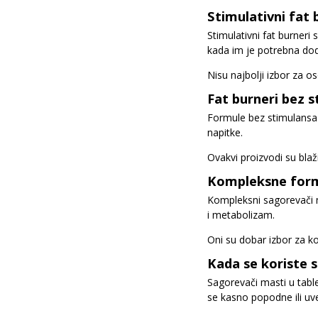
Stimulativni fat 
Stimulativni fat burneri
kada im je potrebna dod
Nisu najbolji izbor za 
Fat burneri bez 
Formule bez stimulansa n
napitke.
Ovakvi proizvodi su blaž
Kompleksne form
Kompleksni sagorevači m
i metabolizam.
Oni su dobar izbor za ko
Kada se koriste 
Sagorevači masti u table
se kasno popodne ili uv