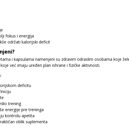
je
ji fokus i energija
še održati kalorijski deficit
njeni?
etama i kapsulama namenjeni su zdravim odraslim osobama koje žele d
oje već imaju uređen plan ishrane i fizičke aktivnosti.
:
orijskom deficitu
iniciju
ste
rdio trening
še energije pre treninga
ju kontrolu apetita
 praktičan oblik suplementa