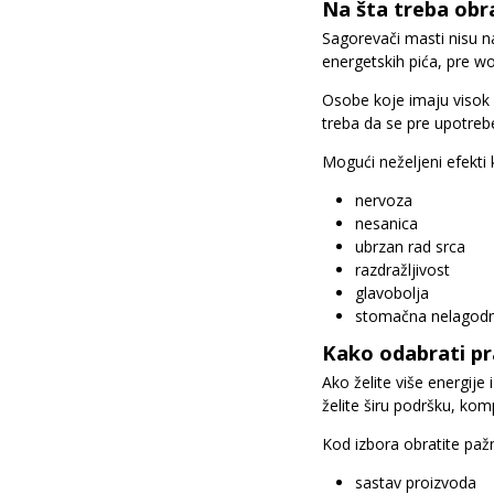
Na šta treba obra
Sagorevači masti nisu n
energetskih pića, pre w
Osobe koje imaju visok k
treba da se pre upotreb
Mogući neželjeni efekti 
nervoza
nesanica
ubrzan rad srca
razdražljivost
glavobolja
stomačna nelagod
Kako odabrati pr
Ako želite više energije 
želite širu podršku, kom
Kod izbora obratite paž
sastav proizvoda