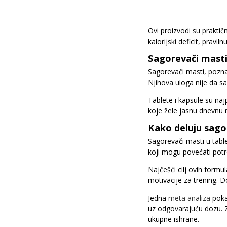
Ovi proizvodi su praktič
kalorijski deficit, pravil
Sagorevači masti 
Sagorevači masti, poznat
Njihova uloga nije da s
Tablete i kapsule su naj
koje žele jasnu dnevnu 
Kako deluju sago
Sagorevači masti u tabl
koji mogu povećati potro
Najčešći cilj ovih formu
motivacije za trening. D
Jedna
meta analiza
poka
uz odgovarajuću dozu. Za
ukupne ishrane.