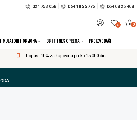
021 753 058
064 18 56 775
064 08 26 408
0
0
TIMULATORI HORMONA
BB I FITNES OPREMA
PROIZVOĐAČI
Popust 10% za kupovinu preko 15.000 din
VODA.