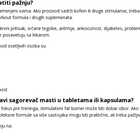
titi pažnju?
amenjeni svima. Ako proizvod sadrži kofein ili druge stimulanse, tre
orkout formula i drugih suplemenata.
rvni pritisak, srčane tegobe, aritmije, anksioznost, dijabetes, problem
e posavetuju sa lekarom.
kod osetljivih osoba su:
nost
avi sagorevač masti u tabletama ili kapsulama?
i fokus pre treninga, stimulativni fat burner može biti dobar izbor. Ako
pleksne formule sa više sastojaka mogu biti praktične, ali treba pažljiv
nju na: