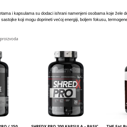
etama i kapsulama su dodaci ishrani namenjeni osobama koje žele doda
stojke koji mogu doprineti većoj energiji, boljem fokusu, termogenezi,
 proizvoda
RO / 150
SHREDX PRO 200 KAPSULA - BASIC
THE Fat B