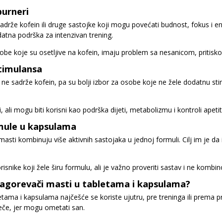
burneri
 sadrže kofein ili druge sastojke koji mogu povećati budnost, fokus i en
atna podrška za intenzivan trening.
osobe koje su osetljive na kofein, imaju problem sa nesanicom, pritis
stimulansa
e sadrže kofein, pa su bolji izbor za osobe koje ne žele dodatnu stimu
i, ali mogu biti korisni kao podrška dijeti, metabolizmu i kontroli a
ule u kapsulama
asti kombinuju više aktivnih sastojaka u jednoj formuli. Cilj im je d
risnike koji žele širu formulu, ali je važno proveriti sastav i ne kom
sagorevači masti u tabletama i kapsulama?
tama i kapsulama najčešće se koriste ujutru, pre treninga ili prema p
eče, jer mogu ometati san.