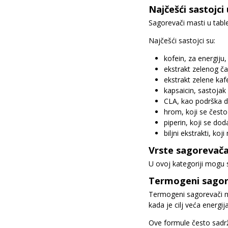
Najčešći sastojc
Sagorevači masti u tabl
Najčešći sastojci su:
kofein, za energiju,
ekstrakt zelenog čaj
ekstrakt zelene kaf
kapsaicin, sastojak
CLA, kao podrška d
hrom, koji se često
piperin, koji se dod
biljni ekstrakti, ko
Vrste sagorevača
U ovoj kategoriji mogu se
Termogeni sagor
Termogeni sagorevači ma
kada je cilj veća energija
Ove formule često sadrž