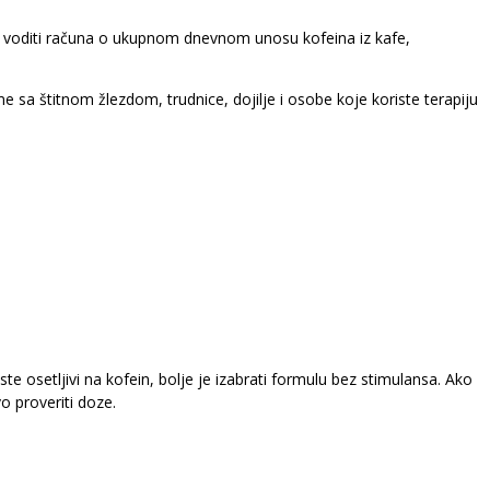
ba voditi računa o ukupnom dnevnom unosu kofeina iz kafe,
e sa štitnom žlezdom, trudnice, dojilje i osobe koje koriste terapiju
 ste osetljivi na kofein, bolje je izabrati formulu bez stimulansa. Ako
o proveriti doze.