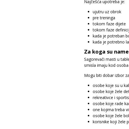
Najčešća upotreba je:
ujutru uz obrok
pre treninga
tokom faze dijete
tokom faze definici
kada je potreban bol
kada je potrebno lak
Za koga su name
Sagorevači masti u tabl
smisla imaju kod osoba k
Mogu biti dobar izbor za
osobe koje su u kal
osobe koje žele def
rekreativce i sporti
osobe koje rade ka
one kojima treba vi
osobe koje žele bol
korisnike koji žele