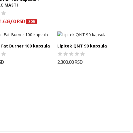
C MASTI
1.603,00 RSD
-30%
c Fat Burner 100 kapsula
Lipitek QNT 90 kapsula
SD
2.300,00 RSD