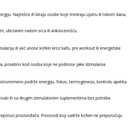
ergiju. Najčešće ih biraju osobe koje treniraju ujutru ili tokom dana,
kom, ubrzanim radom srca ili anksioznošću.
laciju ili već unose kofein kroz kafu, pre workout ili energetske
petita, posebno kod osoba koje ne podnose jake stimulanse.
a istovremeno podrže energiju, fokus, termogenezu, kontrolu apetita
binovati ih sa drugim stimulativnim suplementima bez potrebe.
reporuci proizvođača. Proizvodi koji sadrže kofein ne preporučuju