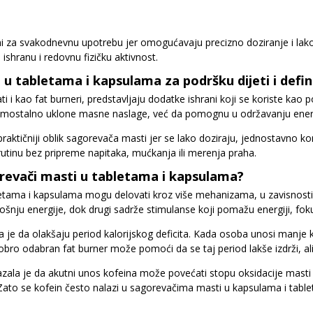
ni za svakodnevnu upotrebu jer omogućavaju precizno doziranje i lako s
nu ishranu i redovnu fizičku aktivnost.
u tabletama i kapsulama za podršku dijeti i defini
i i kao fat burneri, predstavljaju dodatke ishrani koji se koriste kao 
amostalno uklone masne naslage, već da pomognu u održavanju energij
praktičniji oblik sagorevača masti jer se lako doziraju, jednostavno k
rutinu bez pripreme napitaka, mućkanja ili merenja praha.
revači masti u tabletama i kapsulama?
etama i kapsulama mogu delovati kroz više mehanizama, u zavisnosti
šnju energije, dok drugi sadrže stimulanse koji pomažu energiji, fokus
la je da olakšaju period kalorijskog deficita. Kada osoba unosi manje k
obro odabran fat burner može pomoći da se taj period lakše izdrži, ali 
zala je da akutni unos kofeina može povećati stopu oksidacije mas
to se kofein često nalazi u sagorevačima masti u kapsulama i tabletam