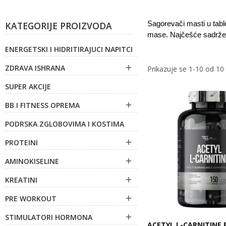
KATEGORIJE PROIZVODA
Sagorevači masti u tabl
mase. Najčešće sadrže sa
ENERGETSKI I HIDRITIRAJUCI NAPITCI
ZDRAVA ISHRANA

Prikazuje se 1-10 od 10
SUPER AKCIJE
BB I FITNESS OPREMA

PODRSKA ZGLOBOVIMA I KOSTIMA
PROTEINI

AMINOKISELINE

KREATINI

PRE WORKOUT

STIMULATORI HORMONA

ACETYL L-CARNITINE P