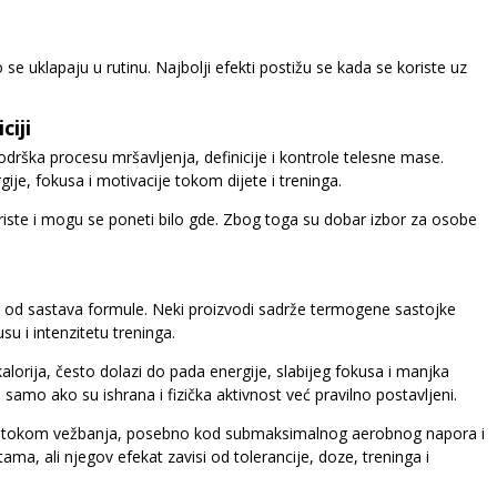
e uklapaju u rutinu. Najbolji efekti postižu se kada se koriste uz
ciji
podrška procesu mršavljenja, definicije i kontrole telesne mase.
e, fokusa i motivacije tokom dijete i treninga.
oriste i mogu se poneti bilo gde. Zbog toga su dobar izbor za osobe
 od sastava formule. Neki proizvodi sadrže termogene sastojke
u i intenzitetu treninga.
alorija, često dolazi do pada energije, slabijeg fokusa i manjka
samo ako su ishrana i fizička aktivnost već pravilno postavljeni.
ti tokom vežbanja, posebno kod submaksimalnog aerobnog napora i
a, ali njegov efekat zavisi od tolerancije, doze, treninga i