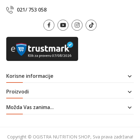
021/ 753 058
Korisne informacije

Proizvodi

Možda Vas zanima...

Copyright © OGISTRA NUTRITION SHOP, Sva prava zadržana!