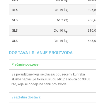
BEX
Do 15 kg
395,83 RS
GLS
Do 2 kg
266,66 RS
GLS
Do 10 kg
310,00 RS
GLS
Do 15 kg
445,00 RS
DOSTAVA I SLANJE PROIZVODA
Plaćanje pouzećem:
Za porudžbine koje se plaćaju pouzećem, kurirska
služba naplaćuje fiksnu uslugu otkupa novca od 90,00
rsd, koja se dodaje na cenu proizvoda.
Besplatna dostava: