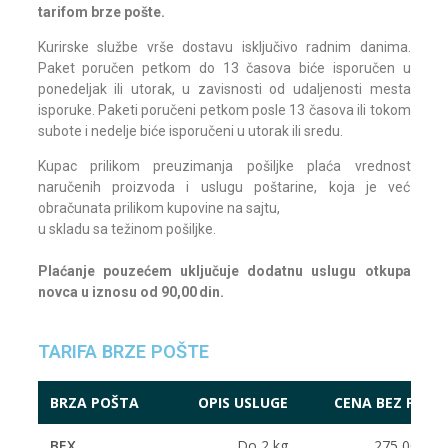
tarifom brze pošte.
Kurirske službe vrše dostavu isključivo radnim danima.
Paket poručen petkom do 13 časova biće isporučen u
ponedeljak ili utorak, u zavisnosti od udaljenosti mesta
isporuke. Paketi poručeni petkom posle 13 časova ili tokom
subote i nedelje biće isporučeni u utorak ili sredu.
Kupac prilikom preuzimanja pošiljke plaća vrednost
naručenih proizvoda i uslugu poštarine, koja je već
obračunata prilikom kupovine na sajtu,
u skladu sa težinom pošiljke.
Plaćanje pouzećem uključuje dodatnu uslugu otkupa
novca u iznosu od 90,00 din.
TARIFA BRZE POŠTE
BRZA POŠTA
OPIS USLUGE
CENA BEZ PDV-
BEX
Do 2 kg
275,00 RS