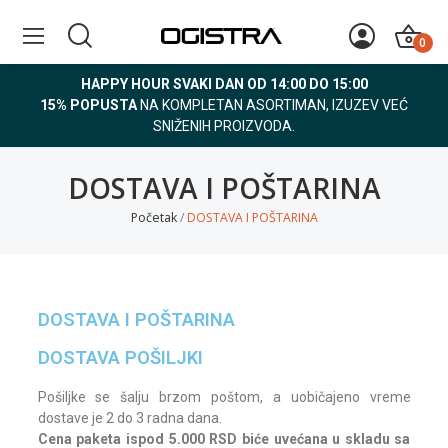
0
HAPPY HOUR SVAKI DAN OD 14:00 DO 15:00
15% POPUSTA
NA KOMPLETAN ASORTIMAN, IZUZEV VEĆ
SNIŽENIH PROIZVODA.
DOSTAVA I POŠTARINA
Početak
DOSTAVA I POŠTARINA
DOSTAVA I POŠTARINA
DOSTAVA POŠILJKI
Pošiljke se šalju brzom poštom, a uobičajeno vreme
dostave je 2 do 3 radna dana.
Cena paketa ispod 5.000 RSD biće uvećana u skladu sa