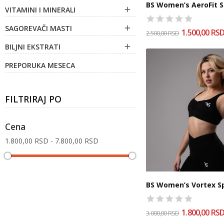
BS Women’s AeroFit S
VITAMINI I MINERALI

SAGOREVAČI MASTI

1.500,00 RS
2.500,00 RSD
BILJNI EKSTRATI

PREPORUKA MESECA
FILTRIRAJ PO
Cena
1.800,00 RSD - 7.800,00 RSD
BS Women’s Vortex Sp
1.800,00 RS
3.000,00 RSD