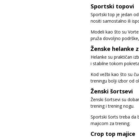
Sportski topovi
Sportski top je jedan o
nositi samostalno ili isp
Modeli kao što su Vortex,
pruža dovoljno podrške, 
Ženske helanke z
Helanke su praktičan izb
i stabilne tokom pokreta
Kod vežbi kao što su ču
treningu bolji izbor od 
Ženski šortsevi
Ženski šortsevi su dobar 
trening i trening nogu.
Sportski šorts treba da
majicom za trening.
Crop top majice