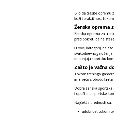
Bilo da tražite opremu z
koži i praktičnost tokom r
Ženska oprema za
Ženska oprema za treni
prati pokret, da ne stež
U ovoj kategoriji nalaze
svakodnevnog nošenja. S
dopunjuju sportsku komb
Zašto je važna d
Tokom treninga garderob
ima veću slobodu kretanj
Dobra ženska sportska op
i opuštene sportske kom
Najčešće prednosti su:
udobnost tokom tr