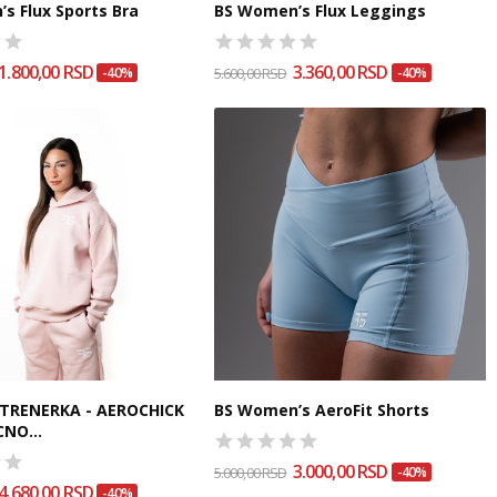
s Flux Sports Bra
BS Women’s Flux Leggings
1.800,00 RSD
3.360,00 RSD
-40%
5.600,00 RSD
-40%
TRENERKA - AEROCHICK
BS Women’s AeroFit Shorts
NO...
3.000,00 RSD
5.000,00 RSD
-40%
4.680,00 RSD
-40%