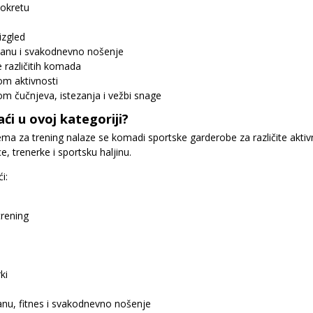
pokretu
izgled
etanu i svakodnevno nošenje
 različitih komada
om aktivnosti
kom čučnjeva, istezanja i vežbi snage
ći u ovoj kategoriji?
ema za trening nalaze se komadi sportske garderobe za različite aktiv
e, trenerke i sportsku haljinu.
i:
trening
ki
anu, fitnes i svakodnevno nošenje