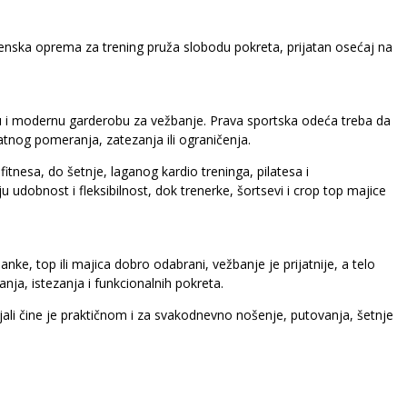
n, ženska oprema za trening pruža slobodu pokreta, prijatan osećaj na
 i modernu garderobu za vežbanje. Prava sportska odeća treba da
jatnog pomeranja, zatezanja ili ograničenja.
fitnesa, do šetnje, laganog kardio treninga, pilatesa i
dobnost i fleksibilnost, dok trenerke, šortsevi i crop top majice
e, top ili majica dobro odabrani, vežbanje je prijatnije, a telo
nja, istezanja i funkcionalnih pokreta.
jali čine je praktičnom i za svakodnevno nošenje, putovanja, šetnje