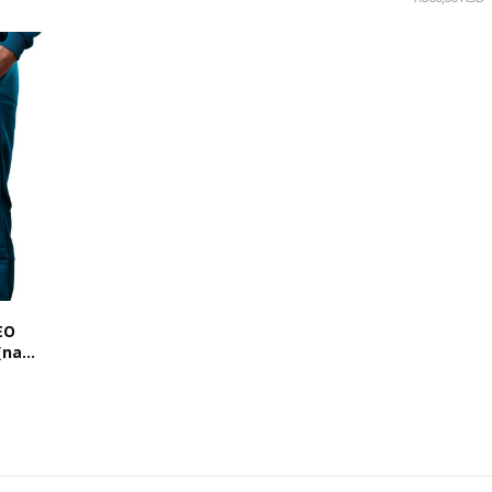
EO
na...