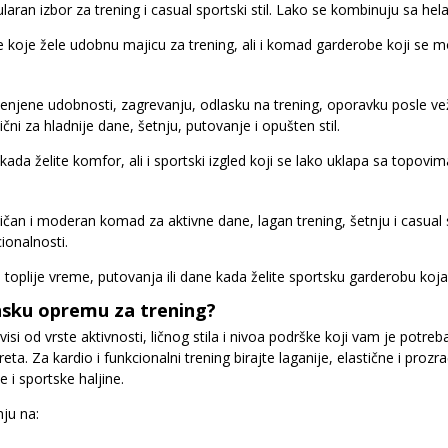
aran izbor za trening i casual sportski stil. Lako se kombinuju sa he
 koje žele udobnu majicu za trening, ali i komad garderobe koji se 
njene udobnosti, zagrevanju, odlasku na trening, oporavku posle ve
čni za hladnije dane, šetnju, putovanje i opušten stil.
kada želite komfor, ali i sportski izgled koji se lako uklapa sa topov
ktičan i moderan komad za aktivne dane, lagan trening, šetnju i casua
ionalnosti.
 toplije vreme, putovanja ili dane kada želite sportsku garderobu koja 
nsku opremu za trening?
si od vrste aktivnosti, ličnog stila i nivoa podrške koji vam je potreba
eta. Za kardio i funkcionalni trening birajte laganije, elastične i pr
 i sportske haljine.
nju na: