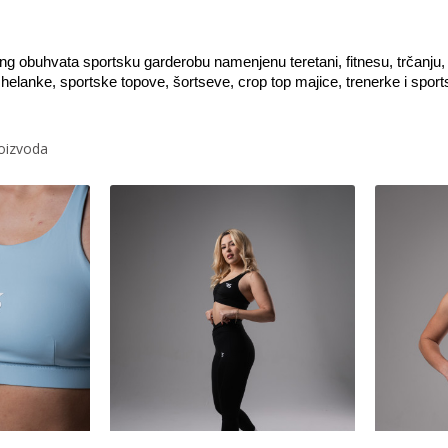
g obuhvata sportsku garderobu namenjenu teretani, fitnesu, trčanju, 
elanke, sportske topove, šortseve, crop top majice, trenerke i sport
roizvoda