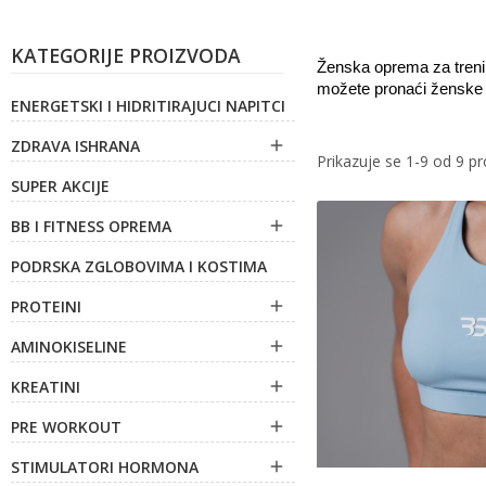
KATEGORIJE PROIZVODA
Ženska oprema za trenin
možete pronaći ženske h
ENERGETSKI I HIDRITIRAJUCI NAPITCI
ZDRAVA ISHRANA

Prikazuje se 1-9 od 9 p
SUPER AKCIJE
BB I FITNESS OPREMA

PODRSKA ZGLOBOVIMA I KOSTIMA
PROTEINI

AMINOKISELINE

KREATINI

PRE WORKOUT

STIMULATORI HORMONA
