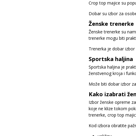
Crop top majice su popul
Dobar su izbor za osobe
Ženske trenerke
Ženske trenerke su name
trenerke mogu biti prakti
Trenerka je dobar izbor 
Sportska haljina
Sportska haljina je pra
ženstvenog kroja i funkc
Može biti dobar izbor za
Kako izabrati že
Izbor ženske opreme zavi
koje ne klize tokom pokr
trenerke, crop top majice
Kod izbora obratite paž