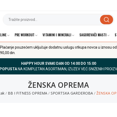
LINE
PRE WORKOUT
VITAMINI I MINERALI
SAGOREVAČI MASTI
S
Plaćanje pouzećem uključuje dodatnu uslugu otkupa novca u iznosu od
90,00 din.
HAPPY HOUR SVAKI DAN OD 14:00 DO 15:00
 POPUSTA
NA KOMPLETAN ASORTIMAN, IZUZEV VEĆ SNIŽENIH PROIZ
ŽENSKA OPREMA
tak
BB I FITNESS OPREMA
SPORTSKA GARDEROBA
ŽENSKA O