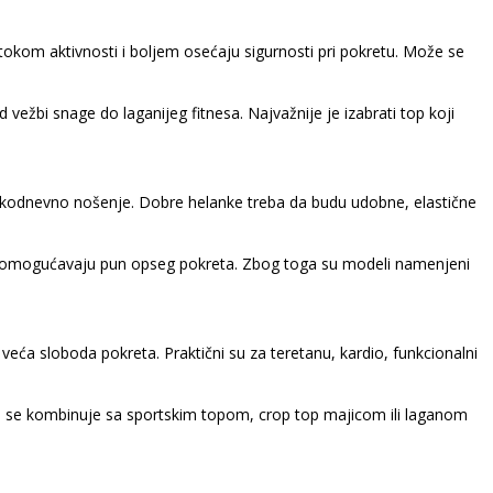
okom aktivnosti i boljem osećaju sigurnosti pri pokretu. Može se
od vežbi snage do laganijeg fitnesa. Najvažnije je izabrati top koji
 svakodnevno nošenje. Dobre helanke treba da budu udobne, elastične
i da omogućavaju pun opseg pokreta. Zbog toga su modeli namenjeni
na veća sloboda pokreta. Praktični su za teretanu, kardio, funkcionalni
ro se kombinuje sa sportskim topom, crop top majicom ili laganom