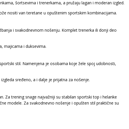
lankama, šortsevima i trenerkama, a pružaju lagan i moderan izgled.
može nositi van teretane u opuštenim sportskim kombinacijama.
žbanja i svakodnevnom nošenju. Komplet trenerka ili donji deo
ima, majicama i duksevima.
l sportski stil. Namenjena je osobama koje žele spoj udobnosti,
izgleda sređeno, a i dalje je prijatna za nošenje.
n. Za trening snage najvažniji su stabilan sportski top i helanke
ozračne modele. Za svakodnevno nošenje i opušten stil praktične su