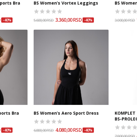
ports Bra
BS Women’s Vortex Leggings
BS Women’
D
3.360,00 RSD
-40%
5.600,00 RSD
-40%
3.000,00 RSD
orts Bra
BS Women’s Aero Sport Dress
KOMPLET 
BS-PROLEC
D
4.080,00 RSD
-40%
6.800,00 RSD
-40%
7.800,00 RSD