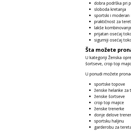
dobra podrška pri 
sloboda kretanja
sportski i moderan 
praktičnost za ter
lakše kombinovanje
prijatan osećaj tok
sigurniji osećaj to
Šta možete prona
U kategoriji Ženska opr
šortseve, crop top majic
U ponudi možete pronać
sportske topove
ženske helanke za 
ženske šortseve
crop top majice
ženske trenerke
donje delove trener
sportsku haljinu
garderobu za teret