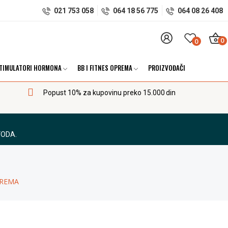
021 753 058
064 18 56 775
064 08 26 408
0
0
TIMULATORI HORMONA
BB I FITNES OPREMA
PROIZVOĐAČI
Popust 10% za kupovinu preko 15.000 din
VODA.
PREMA