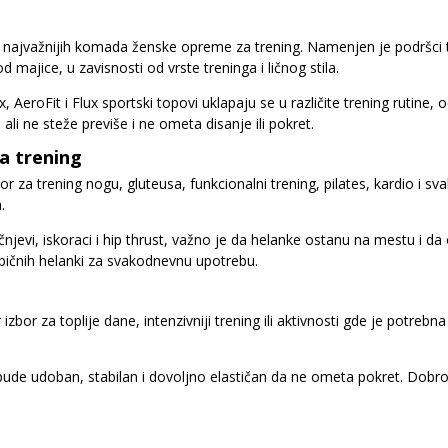
d najvažnijih komada ženske opreme za trening. Namenjen je podršci t
od majice, u zavisnosti od vrste treninga i ličnog stila.
 AeroFit i Flux sportski topovi uklapaju se u različite trening rutine, 
ali ne steže previše i ne ometa disanje ili pokret.
a trening
or za trening nogu, gluteusa, funkcionalni trening, pilates, kardio i
.
čnjevi, iskoraci i hip thrust, važno je da helanke ostanu na mestu 
običnih helanki za svakodnevnu upotrebu.
izbor za toplije dane, intenzivniji trening ili aktivnosti gde je potreb
 bude udoban, stabilan i dovoljno elastičan da ne ometa pokret. Dob