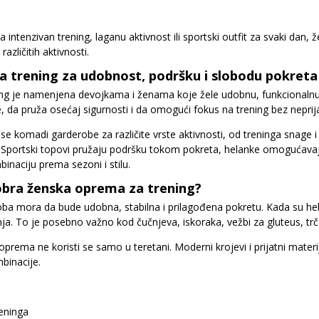
a intenzivan trening, laganu aktivnost ili sportski outfit za svaki da
azličitih aktivnosti.
 trening za udobnost, podršku i slobodu pokreta
ng je namenjena devojkama i ženama koje žele udobnu, funkcionalnu
e, da pruža osećaj sigurnosti i da omogući fokus na trening bez nepri
 se komadi garderobe za različite vrste aktivnosti, od treninga snage i 
portski topovi pružaju podršku tokom pokreta, helanke omogućavaju u
inaciju prema sezoni i stilu.
obra ženska oprema za trening?
a mora da bude udobna, stabilna i prilagođena pokretu. Kada su helank
a. To je posebno važno kod čučnjeva, iskoraka, vežbi za gluteus, trča
rema ne koristi se samo u teretani. Moderni krojevi i prijatni materi
binacije.
eninga