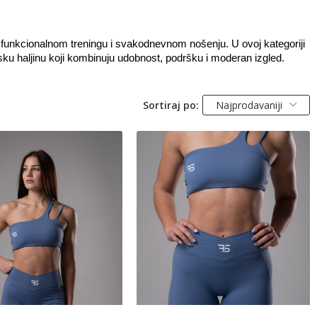
funkcionalnom treningu i svakodnevnom nošenju. U ovoj kategoriji 
sku haljinu koji kombinuju udobnost, podršku i moderan izgled.
Sortiraj po:
Najprodavaniji