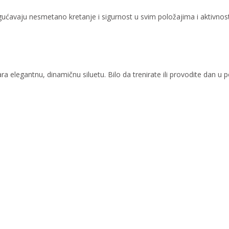
ćavaju nesmetano kretanje i sigurnost u svim položajima i aktivnostima
tvara elegantnu, dinamičnu siluetu. Bilo da trenirate ili provodite dan u