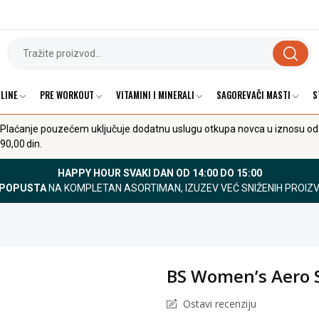
LINE
PRE WORKOUT
VITAMINI I MINERALI
SAGOREVAČI MASTI
S
Plaćanje pouzećem uključuje dodatnu uslugu otkupa novca u iznosu od
90,00 din.
HAPPY HOUR SVAKI DAN OD 14:00 DO 15:00
 POPUSTA
NA KOMPLETAN ASORTIMAN, IZUZEV VEĆ SNIŽENIH PROIZ
BS Women’s Aero 
Ostavi recenziju