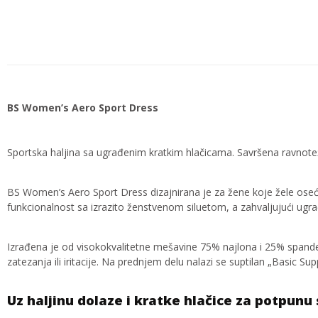
BS Women’s Aero Sport Dress
Sportska haljina sa ugrađenim kratkim hlačicama. Savršena ravnoteža
BS Women’s Aero Sport Dress dizajnirana je za žene koje žele oseća
funkcionalnost sa izrazito ženstvenom siluetom, a zahvaljujući ug
Izrađena je od visokokvalitetne mešavine 75% najlona i 25% spandeksa
zatezanja ili iritacije. Na prednjem delu nalazi se suptilan „Basic S
Uz haljinu dolaze i kratke hlačice za potpunu 