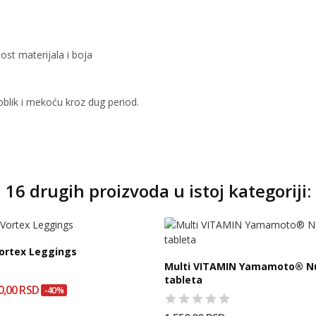
nost materijala i boja
oblik i mekoću kroz dug period.
16 drugih proizvoda u istoj kategoriji:
ortex Leggings
Multi VITAMIN Yamamoto® Nu
tableta
0,00 RSD
-40%