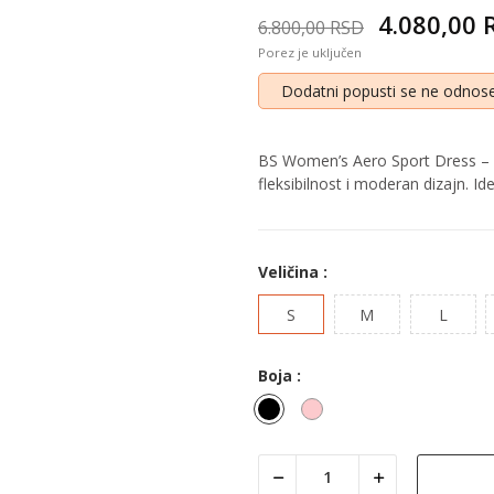
4.080,00
6.800,00 RSD
Porez je uključen
Dodatni popusti se ne odnose
BS Women’s Aero Sport Dress – 
fleksibilnost i moderan dizajn. Id
Veličina :
S
M
L
Boja :
Crna
Roza