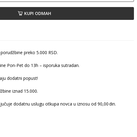
KUPI ODMAH
 porudžbine preko 5.000 RSD.
ine Pon-Pet do 13h – isporuka sutradan.
ju dodatni popust!
žbine iznad 15.000.
ljučuje dodatnu uslugu otkupa novca u iznosu od 90,00 din.