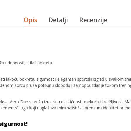
Opis
Detalji
Recenzije
 udobnosti, stila i pokreta.
ti lakoću pokreta, sigurnost i elegantan sportski izgled u svakom tr
rađenom šorcu pruža potpunu slobodu i samopouzdanje tokom treninga,
, Aero Dress pruža izuzetnu elastičnost, mekoću i izdržljivost. Mater
upplements” logo koji naglašava minimalistički, premium identitet brend
sigurnost!