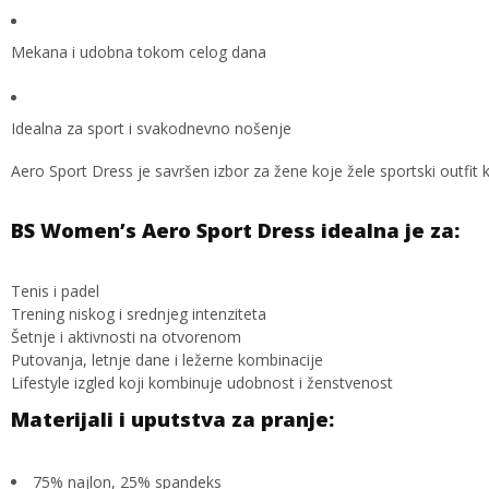
Mekana i udobna tokom celog dana
Idealna za sport i svakodnevno nošenje
Aero Sport Dress je savršen izbor za žene koje žele sportski outfit ko
BS Women’s Aero Sport Dress idealna je za:
Tenis i padel
Trening niskog i srednjeg intenziteta
Šetnje i aktivnosti na otvorenom
Putovanja, letnje dane i ležerne kombinacije
Lifestyle izgled koji kombinuje udobnost i ženstvenost
Materijali i uputstva za pranje:
75% najlon, 25% spandeks