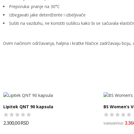
Preporuka: pranje na 30°C
Izbegavati jake deterdžente i izbeljivače
Sušiti na vazduhu, ne koristiti sušilicu kako bi se sačuvala elastič
Ovim načinom održavanja, haljina i kratke hlačice zadržavaju boju, 
Lipitek QNT 90 kapsula
BS Women’s V
2.300,00 RSD
3.36
5.600,00 RSD