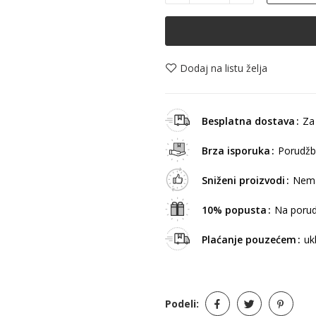
Dodaj na listu želja
Besplatna dostava
Za
Brza isporuka
Porudžb
Sniženi proizvodi
Nema
10% popusta
Na porud
Plaćanje pouzećem
uk
Podeli: