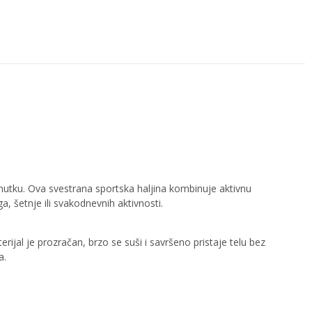
enutku. Ova svestrana sportska haljina kombinuje aktivnu
 šetnje ili svakodnevnih aktivnosti.
ijal je prozračan, brzo se suši i savršeno pristaje telu bez
a.