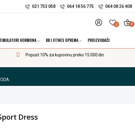
021 753 058
064 18 56 775
064 08 26 408
0
0
TIMULATORI HORMONA
BB I FITNES OPREMA
PROIZVOĐAČI
Popust 10% za kupovinu preko 15.000 din
VODA.
Sport Dress