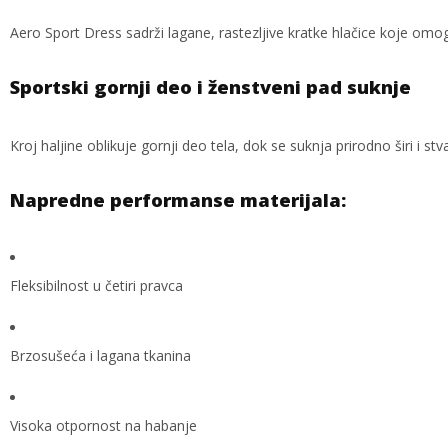
Aero Sport Dress sadrži lagane, rastezljive kratke hlačice koje omogu
Sportski gornji deo i ženstveni pad suknje
Kroj haljine oblikuje gornji deo tela, dok se suknja prirodno širi i s
Napredne performanse materijala:
Fleksibilnost u četiri pravca
Brzosušeća i lagana tkanina
Visoka otpornost na habanje