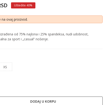
 RSD
Uštedite 40%
 na ovaj proizvod.
izrađena od 75% najlona i 25% spandeksa, nudi udobnost,
ealna za sport i „casual” nošenje.
XS
DODAJ U KORPU