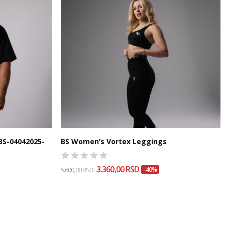
BS-04042025-
BS Women’s Vortex Leggings
3.360,00 RSD
5.600,00 RSD
-40%