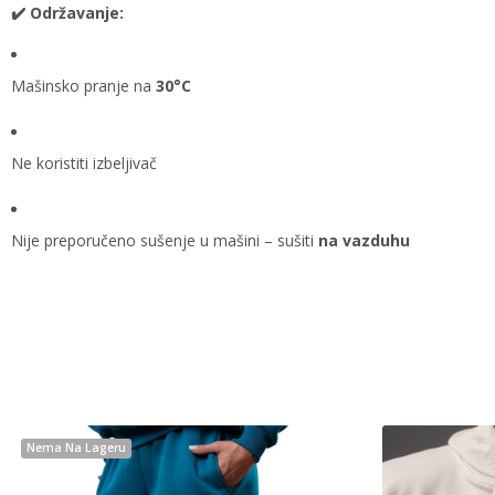
✔️ Održavanje:
Mašinsko pranje na
30°C
Ne koristiti izbeljivač
Nije preporučeno sušenje u mašini – sušiti
na vazduhu
Nema Na Lageru