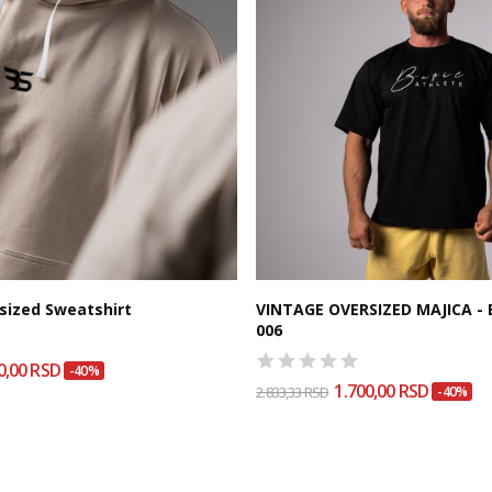
sized Sweatshirt
VINTAGE OVERSIZED MAJICA - 
006
0,00 RSD
-40%
1.700,00 RSD
2.833,33 RSD
-40%