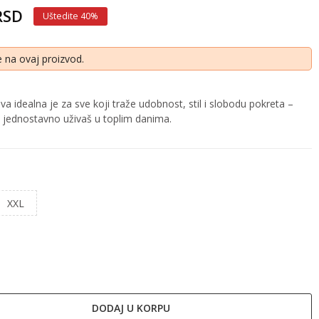
 RSD
Uštedite 40%
 na ovaj proizvod.
 idealna je za sve koji traže udobnost, stil i slobodu pokreta –
ili jednostavno uživaš u toplim danima.
XXL
DODAJ U KORPU