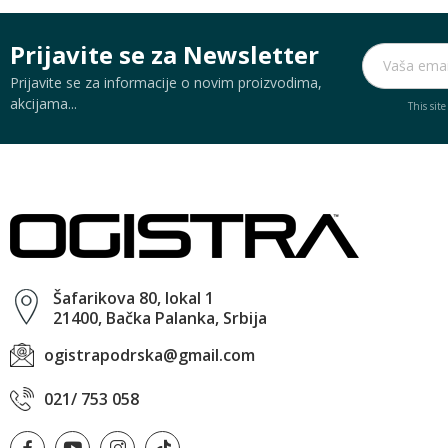
Prijavite se za Newsletter
Prijavite se za informacije o novim proizvodima,
akcijama...
This sit
Šafarikova 80, lokal 1
21400, Bačka Palanka, Srbija
ogistrapodrska@gmail.com
021/ 753 058