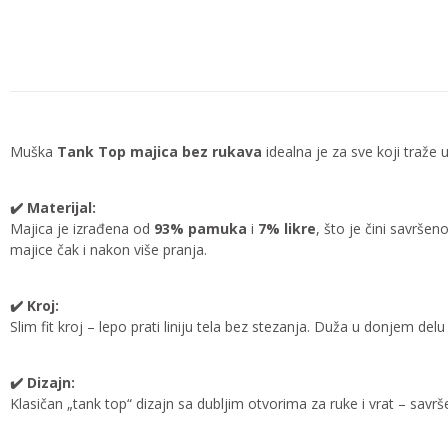
Muška
Tank Top majica bez rukava
idealna je za sve koji traže 
✔️ Materijal:
Majica je izrađena od
93% pamuka
i
7% likre
, što je čini savrše
majice čak i nakon više pranja.
✔️ Kroj:
Slim fit kroj – lepo prati liniju tela bez stezanja. Duža u donjem del
✔️ Dizajn:
Klasičan „tank top“ dizajn sa dubljim otvorima za ruke i vrat – savrše