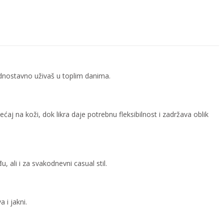
 jednostavno uživaš u toplim danima.
 na koži, dok likra daje potrebnu fleksibilnost i zadržava oblik
, ali i za svakodnevni casual stil.
 i jakni.