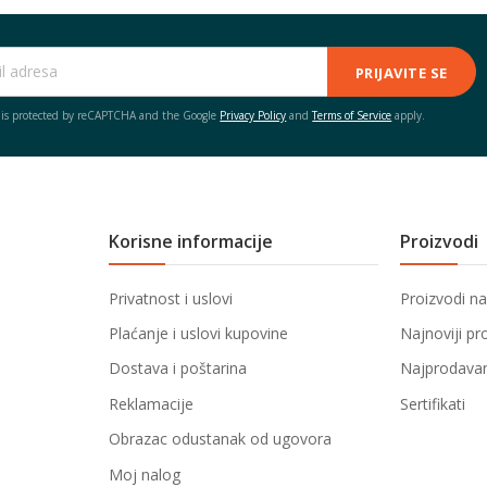
PRIJAVITE SE
e is protected by reCAPTCHA and the Google
Privacy Policy
and
Terms of Service
apply.
Korisne informacije
Proizvodi
Privatnost i uslovi
Proizvodi na
Plaćanje i uslovi kupovine
Najnoviji pr
Dostava i poštarina
Najprodavani
Reklamacije
Sertifikati
Obrazac odustanak od ugovora
Moj nalog