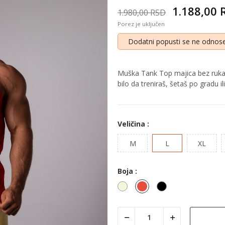
1.188,00
1.980,00 RSD
Porez je uključen
Dodatni popusti se ne odnose
Muška Tank Top majica bez rukava
bilo da treniraš, šetaš po gradu 
Veličina :
M
L
XL
Boja :
Bež
Crvena
Crna