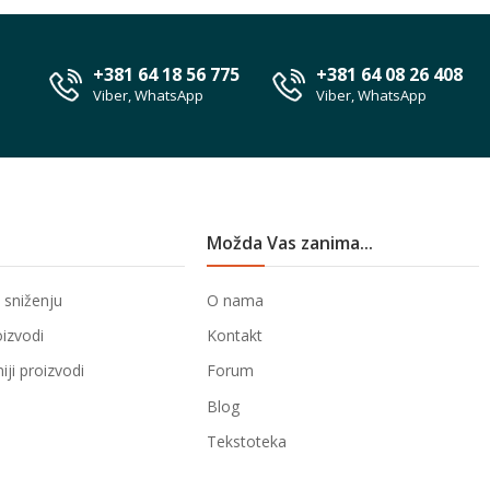
+381 64 18 56 775
+381 64 08 26 408
Viber, WhatsApp
Viber, WhatsApp
Možda Vas zanima...
 sniženju
O nama
oizvodi
Kontakt
ji proizvodi
Forum
Blog
Tekstoteka