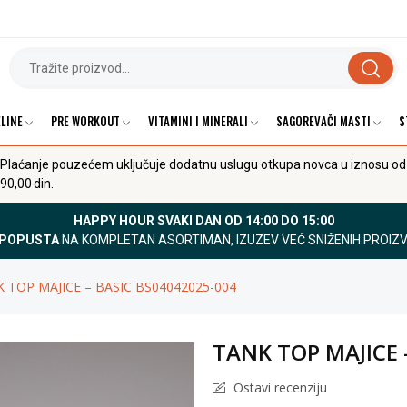
LINE
PRE WORKOUT
VITAMINI I MINERALI
SAGOREVAČI MASTI
S
Plaćanje pouzećem uključuje dodatnu uslugu otkupa novca u iznosu od
90,00 din.
HAPPY HOUR SVAKI DAN OD 14:00 DO 15:00
 POPUSTA
NA KOMPLETAN ASORTIMAN, IZUZEV VEĆ SNIŽENIH PROIZ
 TOP MAJICE – BASIC BS04042025-004
TANK TOP MAJICE 
Ostavi recenziju