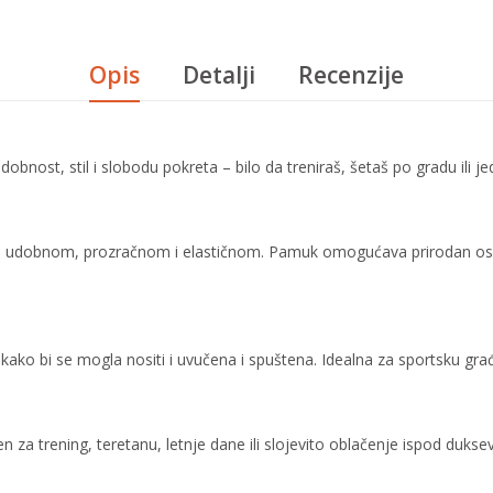
Opis
Detalji
Recenzije
udobnost, stil i slobodu pokreta – bilo da treniraš, šetaš po gradu ili
no udobnom, prozračnom i elastičnom. Pamuk omogućava prirodan osećaj
u kako bi se mogla nositi i uvučena i spuštena. Idealna za sportsku građu
n za trening, teretanu, letnje dane ili slojevito oblačenje ispod dukseva