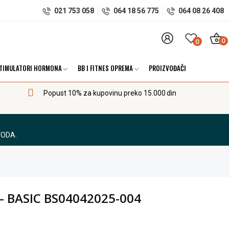
021 753 058
064 18 56 775
064 08 26 408
0
0
TIMULATORI HORMONA
BB I FITNES OPREMA
PROIZVOĐAČI
Popust 10% za kupovinu preko 15.000 din
VODA.
– BASIC BS04042025-004