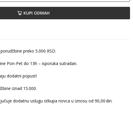
KUPI ODMAH
 porudžbine preko 5.000 RSD.
ine Pon-Pet do 13h – isporuka sutradan.
ju dodatni popust!
žbine iznad 15.000.
ljučuje dodatnu uslugu otkupa novca u iznosu od 90,00 din.