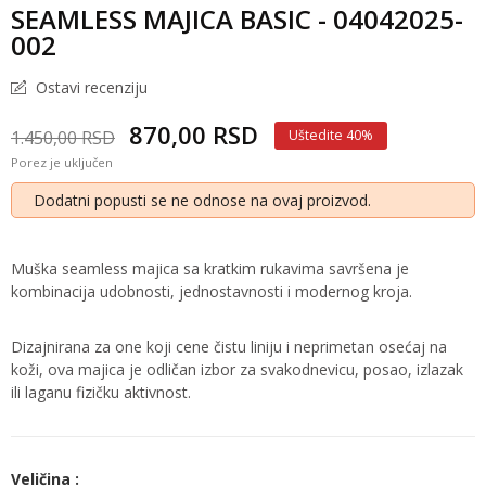
SEAMLESS MAJICA BASIC - 04042025-
002
Ostavi recenziju
870,00 RSD
1.450,00 RSD
Uštedite 40%
Porez je uključen
Dodatni popusti se ne odnose na ovaj proizvod.
Muška seamless majica sa kratkim rukavima savršena je
kombinacija udobnosti, jednostavnosti i modernog kroja.
Dizajnirana za one koji cene čistu liniju i neprimetan osećaj na
koži, ova majica je odličan izbor za svakodnevicu, posao, izlazak
ili laganu fizičku aktivnost.
Veličina :