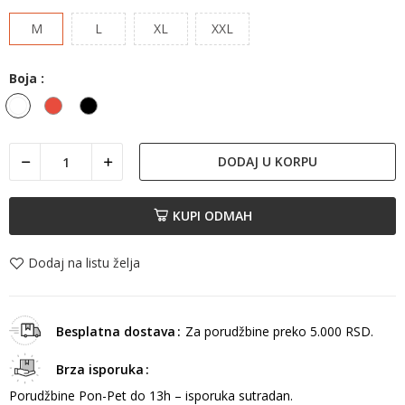
M
L
XL
XXL
Boja :
Belo
Crvena
Crna
DODAJ U KORPU
KUPI ODMAH
Dodaj na listu želja
Besplatna dostava
Za porudžbine preko 5.000 RSD.
Brza isporuka
Porudžbine Pon-Pet do 13h – isporuka sutradan.