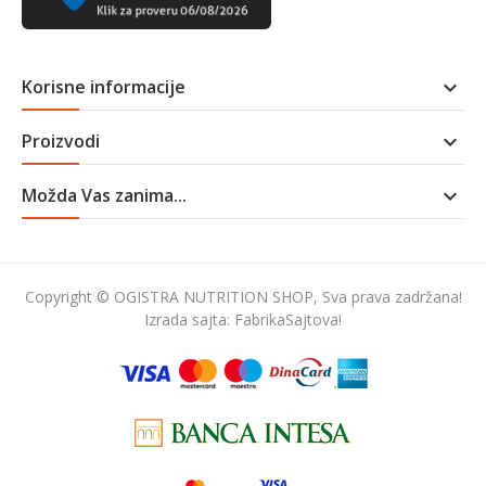
Korisne informacije

Proizvodi

Možda Vas zanima...

Copyright © OGISTRA NUTRITION SHOP, Sva prava zadržana!
Izrada sajta:
FabrikaSajtova!