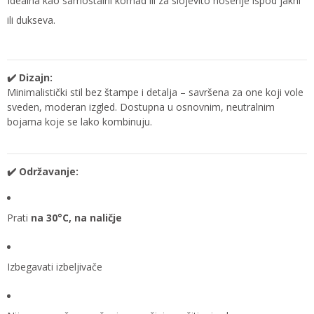
Idealna kao samostalni komad ili za slojevito nošenje ispod jakni
ili dukseva.
✔️ Dizajn:
Minimalistički stil bez štampe i detalja – savršena za one koji vole
sveden, moderan izgled. Dostupna u osnovnim, neutralnim
bojama koje se lako kombinuju.
✔️ Održavanje:
Prati
na 30°C, na naličje
Izbegavati izbeljivače