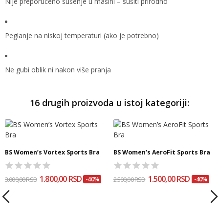
Nije preporučeno sušenje u mašini – sušiti prirodno
Peglanje na niskoj temperaturi (ako je potrebno)
Ne gubi oblik ni nakon više pranja
16 drugih proizvoda u istoj kategoriji:
BS Women’s Vortex Sports Bra
BS Women’s AeroFit Sports Bra
1.800,00 RSD
1.500,00 RSD
3.000,00 RSD
-40%
2.500,00 RSD
-40%