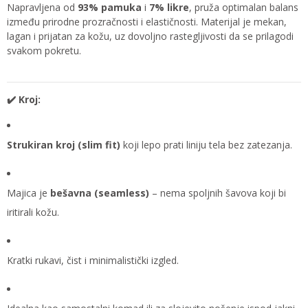
Naprav­ljena od
93% pamuka
i
7% likre
, pruža optimalan balans
između prirodne prozračnosti i elastičnosti. Materijal je mekan,
lagan i prijatan za kožu, uz dovoljno rastegljivosti da se prilagodi
svakom pokretu.
✔️ Kroj:
Strukiran kroj (slim fit)
koji lepo prati liniju tela bez zatezanja.
Majica je
bešavna (seamless)
– nema spoljnih šavova koji bi
iritirali kožu.
Kratki rukavi, čist i minimalistički izgled.