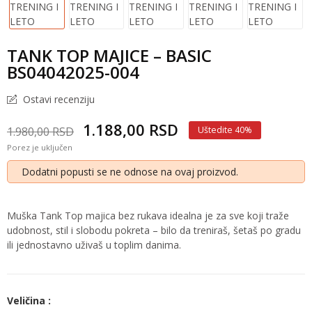
TANK TOP MAJICE – BASIC
BS04042025-004
Ostavi recenziju
1.188,00 RSD
1.980,00 RSD
Uštedite 40%
Porez je uključen
Dodatni popusti se ne odnose na ovaj proizvod.
Muška Tank Top majica bez rukava idealna je za sve koji traže
udobnost, stil i slobodu pokreta – bilo da treniraš, šetaš po gradu
ili jednostavno uživaš u toplim danima.
Veličina :