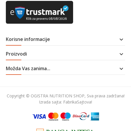
Korisne informacije

Proizvodi

Možda Vas zanima...

Copyright © OGISTRA NUTRITION SHOP, Sva prava zadržana!
Izrada sajta:
FabrikaSajtova!