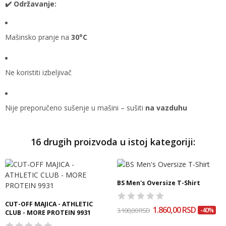
✔️ Održavanje:
Mašinsko pranje na
30°C
Ne koristiti izbeljivač
Nije preporučeno sušenje u mašini – sušiti
na vazduhu
16 drugih proizvoda u istoj kategoriji:
BS Men's Oversize T-Shirt
CUT-OFF MAJICA - ATHLETIC
1.860,00 RSD
3.100,00 RSD
-40%
CLUB - MORE PROTEIN 9931