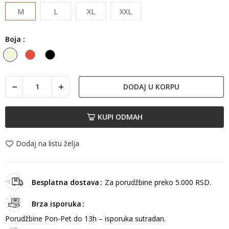
M
L
XL
XXL
Boja :
Bež
Crvena
Crna
DODAJ U KORPU
KUPI ODMAH
Dodaj na listu želja
Besplatna dostava
Za porudžbine preko 5.000 RSD.
Brza isporuka
Porudžbine Pon-Pet do 13h – isporuka sutradan.