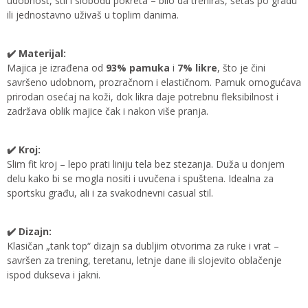
udobnost, stil i slobodu pokreta – bilo da treniraš, šetaš po gradu
ili jednostavno uživaš u toplim danima.
✔️ Materijal:
Majica je izrađena od
93% pamuka
i
7% likre
, što je čini
savršeno udobnom, prozračnom i elastičnom. Pamuk omogućava
prirodan osećaj na koži, dok likra daje potrebnu fleksibilnost i
zadržava oblik majice čak i nakon više pranja.
✔️ Kroj:
Slim fit kroj – lepo prati liniju tela bez stezanja. Duža u donjem
delu kako bi se mogla nositi i uvučena i spuštena. Idealna za
sportsku građu, ali i za svakodnevni casual stil.
✔️ Dizajn:
Klasičan „tank top“ dizajn sa dubljim otvorima za ruke i vrat –
savršen za trening, teretanu, letnje dane ili slojevito oblačenje
ispod dukseva i jakni.