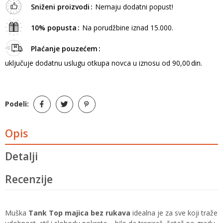
Sniženi proizvodi
Nemaju dodatni popust!
10% popusta
Na porudžbine iznad 15.000.
Plaćanje pouzećem
uključuje dodatnu uslugu otkupa novca u iznosu od 90,00 din.
Podeli:
Opis
Detalji
Recenzije
Muška
Tank Top majica bez rukava
idealna je za sve koji traže