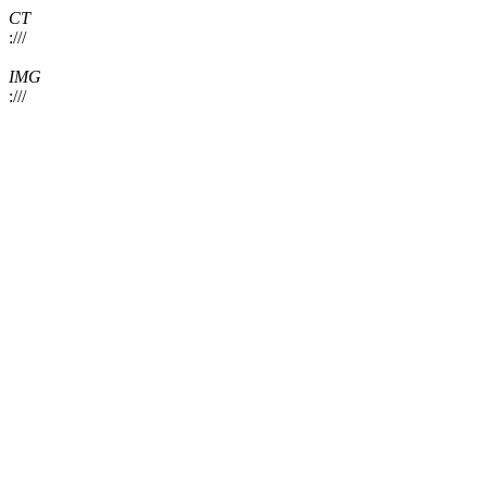
CT
:///
IMG
:///