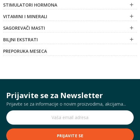
STIMULATORI HORMONA

VITAMINI I MINERALI

SAGOREVAČI MASTI

BILJNI EKSTRATI

PREPORUKA MESECA
Prijavite se za Newsletter
Prijavite se za informacije o novim proizvodima, akcijama...
PRIJAVITE SE