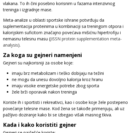
vlakana. To ih čini posebno korisnim u fazama intenzivnog
treninga i izgradnje mase.
Meta-analize u oblasti sportske ishrane potvrđuju da
suplementacija proteinima u kombinaciji sa treningom otpora i
kalorijskim suficitom značajno povećava mišićnu hipertrofiju i
nemasnu telesnu masu (
JISSN protein supplementation meta-
analysis
).
Za koga su gejneri namenjeni
Gejneri su najkorisniji za osobe koje:
imaju brz metabolizam i teško dobijaju na težini
ne mogu da unesu dovoljno kalorija kroz hranu
imaju visoke energetske potrebe zbog sporta
žele brži oporavak nakon treninga
Koriste ih i sportisti i rekreativci, kao i osobe koje žele postepeno
povećanje telesne mase. Kod žena se takođe primenjuju, ali uz
pažljivo doziranje kako bi se izbegao višak masnog tkiva.
Kada i kako koristiti gejner
Gejneri se najčešće koriste: