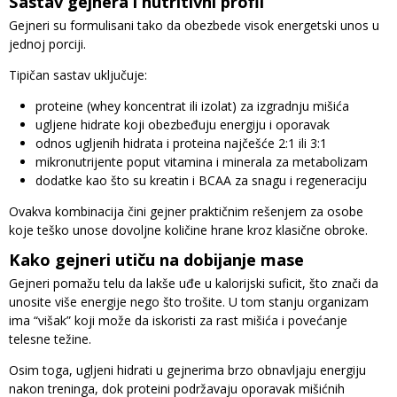
Sastav gejnera i nutritivni profil
Gejneri su formulisani tako da obezbede visok energetski unos u
jednoj porciji.
Tipičan sastav uključuje:
proteine (whey koncentrat ili izolat) za izgradnju mišića
ugljene hidrate koji obezbeđuju energiju i oporavak
odnos ugljenih hidrata i proteina najčešće 2:1 ili 3:1
mikronutrijente poput vitamina i minerala za metabolizam
dodatke kao što su kreatin i BCAA za snagu i regeneraciju
Ovakva kombinacija čini gejner praktičnim rešenjem za osobe
koje teško unose dovoljne količine hrane kroz klasične obroke.
Kako gejneri utiču na dobijanje mase
Gejneri pomažu telu da lakše uđe u kalorijski suficit, što znači da
unosite više energije nego što trošite. U tom stanju organizam
ima “višak” koji može da iskoristi za rast mišića i povećanje
telesne težine.
Osim toga, ugljeni hidrati u gejnerima brzo obnavljaju energiju
nakon treninga, dok proteini podržavaju oporavak mišićnih