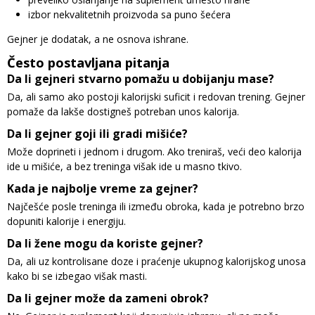
izbor nekvalitetnih proizvoda sa puno šećera
Gejner je dodatak, a ne osnova ishrane.
Često postavljana pitanja
Da li gejneri stvarno pomažu u dobijanju mase?
Da, ali samo ako postoji kalorijski suficit i redovan trening. Gejner
pomaže da lakše dostigneš potreban unos kalorija.
Da li gejner goji ili gradi mišiće?
Može doprineti i jednom i drugom. Ako treniraš, veći deo kalorija
ide u mišiće, a bez treninga višak ide u masno tkivo.
Kada je najbolje vreme za gejner?
Najčešće posle treninga ili između obroka, kada je potrebno brzo
dopuniti kalorije i energiju.
Da li žene mogu da koriste gejner?
Da, ali uz kontrolisane doze i praćenje ukupnog kalorijskog unosa
kako bi se izbegao višak masti.
Da li gejner može da zameni obrok?