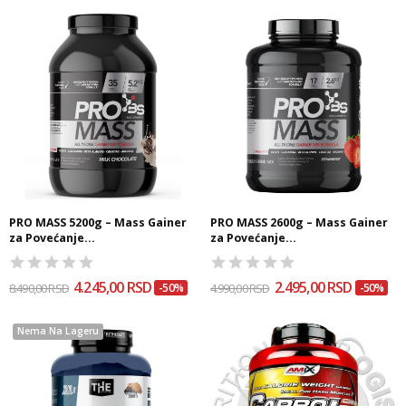
PRO MASS 5200g – Mass Gainer
PRO MASS 2600g – Mass Gainer
za Povećanje...
za Povećanje...
4.245,00 RSD
2.495,00 RSD
8.490,00 RSD
-50%
4.990,00 RSD
-50%
Nema Na Lageru