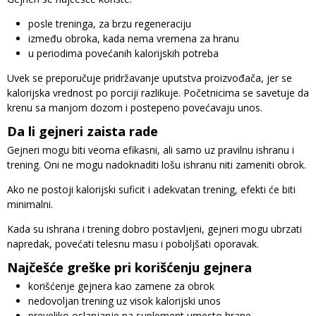
posle treninga, za brzu regeneraciju
između obroka, kada nema vremena za hranu
u periodima povećanih kalorijskih potreba
Uvek se preporučuje pridržavanje uputstva proizvođača, jer se
kalorijska vrednost po porciji razlikuje. Početnicima se savetuje da
krenu sa manjom dozom i postepeno povećavaju unos.
Da li gejneri zaista rade
Gejneri mogu biti veoma efikasni, ali samo uz pravilnu ishranu i
trening. Oni ne mogu nadoknaditi lošu ishranu niti zameniti obrok.
Ako ne postoji kalorijski suficit i adekvatan trening, efekti će biti
minimalni.
Kada su ishrana i trening dobro postavljeni, gejneri mogu ubrzati
napredak, povećati telesnu masu i poboljšati oporavak.
Najčešće greške pri korišćenju gejnera
korišćenje gejnera kao zamene za obrok
nedovoljan trening uz visok kalorijski unos
preveliko oslanjanje na suplement umesto hrane