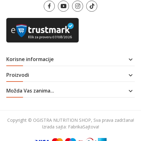
Korisne informacije

Proizvodi

Možda Vas zanima...

Copyright © OGISTRA NUTRITION SHOP, Sva prava zadržana!
Izrada sajta:
FabrikaSajtova!