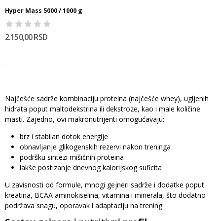
Hyper Mass 5000 / 1000 g
2.150,00 RSD
Najčešće sadrže kombinaciju proteina (najčešće whey), ugljenih
hidrata poput maltodekstrina ili dekstroze, kao i male količine
masti. Zajedno, ovi makronutrijenti omogućavaju:
brz i stabilan dotok energije
obnavljanje glikogenskih rezervi nakon treninga
podršku sintezi mišićnih proteina
lakše postizanje dnevnog kalorijskog suficita
U zavisnosti od formule, mnogi gejneri sadrže i dodatke poput
kreatina, BCAA aminokiselina, vitamina i minerala, što dodatno
podržava snagu, oporavak i adaptaciju na trening.