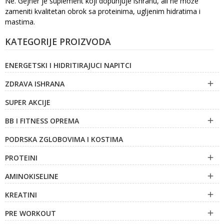
Ne. Gejner je suplement koji dopunjuje ishranu, ali ne može
zameniti kvalitetan obrok sa proteinima, ugljenim hidratima i
mastima.
KATEGORIJE PROIZVODA
ENERGETSKI I HIDRITIRAJUCI NAPITCI
ZDRAVA ISHRANA

SUPER AKCIJE
BB I FITNESS OPREMA

PODRSKA ZGLOBOVIMA I KOSTIMA
PROTEINI

AMINOKISELINE

KREATINI

PRE WORKOUT
