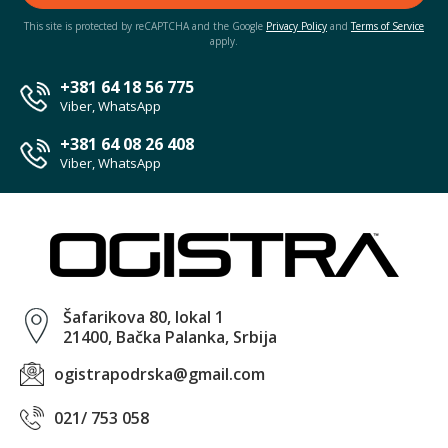
This site is protected by reCAPTCHA and the Google
Privacy Policy
and
Terms of Service
apply.
+381 64 18 56 775
Viber, WhatsApp
+381 64 08 26 408
Viber, WhatsApp
Šafarikova 80, lokal 1
21400, Bačka Palanka, Srbija
ogistrapodrska@gmail.com
021/ 753 058