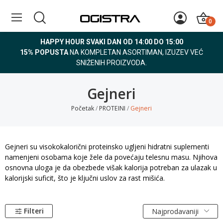
0
HAPPY HOUR SVAKI DAN OD 14:00 DO 15:00
15% POPUSTA
NA KOMPLETAN ASORTIMAN, IZUZEV VEĆ
SNIŽENIH PROIZVODA.
Gejneri
Početak
PROTEINI
Gejneri
Gejneri su visokokalorični proteinsko ugljeni hidratni suplementi
namenjeni osobama koje žele da povećaju telesnu masu. Njihova
osnovna uloga je da obezbede višak kalorija potreban za ulazak u
kalorijski suficit, što je ključni uslov za rast mišića.
Filteri
Najprodavaniji