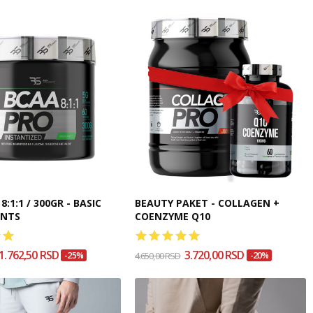
:1:1 / 300GR - BASIC
BEAUTY PAKET - COLLAGEN +
ENTS
COENZYME Q10
1.762,50 RSD
3.720,00 RSD
-25%
4.650,00 RSD
-20%