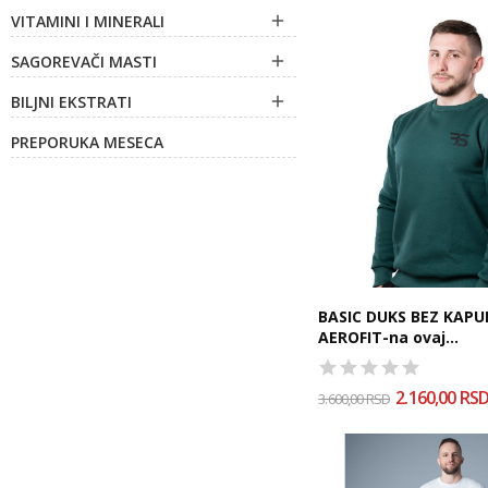
VITAMINI I MINERALI

SAGOREVAČI MASTI

BILJNI EKSTRATI

PREPORUKA MESECA
BASIC DUKS BEZ KAPU
AEROFIT-na ovaj...
2.160,00 RS
3.600,00 RSD