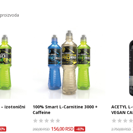
 proizvoda
– izotonični
100% Smart L-Carnitine 3000 +
ACETYL L-
Caffeine
VEGAN CA
156,00 RSD
40%
260,00 RSD
-40%
2.750,00 RSD