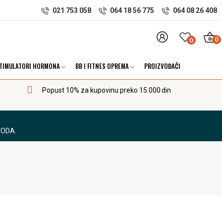
021 753 058
064 18 56 775
064 08 26 408
0
0
TIMULATORI HORMONA
BB I FITNES OPREMA
PROIZVOĐAČI
Popust 10% za kupovinu preko 15.000 din
VODA.