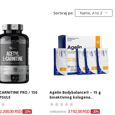
Sortiraj po:
Name, A to Z
CARNITINE PRO / 150
Agelin Bodybalance® – 15 g
PSULE
bioaktivnog kolagena...
2.200,00 RSD
3.192,00 RSD
-20%
3.990,00 RSD
-20%