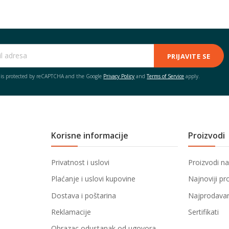
PRIJAVITE SE
e is protected by reCAPTCHA and the Google
Privacy Policy
and
Terms of Service
apply.
Korisne informacije
Proizvodi
Privatnost i uslovi
Proizvodi na
Plaćanje i uslovi kupovine
Najnoviji pr
Dostava i poštarina
Najprodavani
Reklamacije
Sertifikati
Obrazac odustanak od ugovora