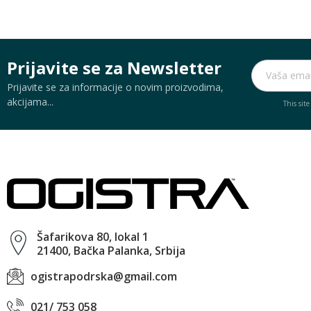
Prijavite se za Newsletter
Prijavite se za informacije o novim proizvodima,
akcijama...
This sit
Šafarikova 80, lokal 1
21400, Bačka Palanka, Srbija
ogistrapodrska@gmail.com
021/ 753 058