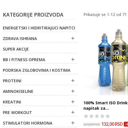
KATEGORIJE PROIZVODA
Prikazuje se 1-12 od 71
ENERGETSKI I HIDRITIRAJUCI NAPITCI
ZDRAVA ISHRANA

SUPER AKCIJE
BB I FITNESS OPREMA

PODRSKA ZGLOBOVIMA I KOSTIMA
PROTEINI

AMINOKISELINE

KREATINI

100% Smart ISO Drink 
napitak za...
PRE WORKOUT

STIMULATORI HORMONA

132,00 RSD
220,00 RSD
-