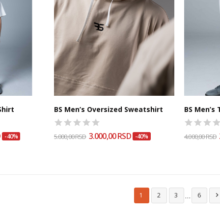
hirt
BS Men’s Oversized Sweatshirt
BS Men’s 
D
3.000,00 RSD
-40%
5.000,00 RSD
-40%
4.000,00 RSD
…
1
2
3
6