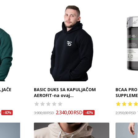
LJAČE
BASIC DUKS SA KAPULJAČOM
BCAA PRO 8
AEROFIT-na ovaj...
SUPPLEM
D
2.340,00 RSD
-40%
3.900,00 RSD
-40%
2.350,00 RSD