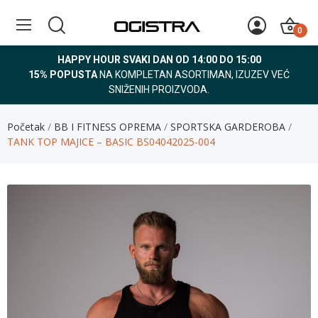
0
HAPPY HOUR SVAKI DAN OD 14:00 DO 15:00
15% POPUSTA
NA KOMPLETAN ASORTIMAN, IZUZEV VEĆ
SNIŽENIH PROIZVODA.
Početak
BB I FITNESS OPREMA
SPORTSKA GARDEROBA
TANK TOP MAJICE – BASIC BS04042025-004