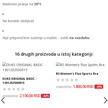
Mašinsko pranje na
30°C
Ne koristiti izbeljivač
Nije preporučeno sušenje u mašini – sušiti
na vazduhu
16 drugih proizvoda u istoj kategoriji:
BS Women’s Flux Sports Bra
DUKS ORIGINAL BASIC -
1301202500015
1.800,00 RSD
3.000,00 RSD
-40%
2.100,00 RSD
3.500,00 RSD
-40%