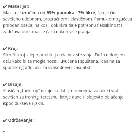
✔️ Materijal:
Majica je izrađena od
93% pamuka
i
7% likre
, što je čini
savršeno udobnom, prozračnom i elastičnom. Pamuk omogućava
prirodan osećaj na koži, dok likra daje potrebnu fleksibilnost i
zadržava oblik majice čak i nakon više pranja.
✔️ Kroj:
Slim fit kroj – lepo prati liniju tela bez stezanja. Duža u donjem
delu kako bi se mogla nositi i uvučena i spuštena. Idealna za
sportsku građu, ali i za svakodnevni casual stil.
✔️ Dizajn:
Klasičan „tank top“ dizajn sa dubljim otvorima za ruke i vrat –
savršen za trening, teretanu, letnje dane ili slojevito oblačenje
ispod dukseva i jakni.
✔️ Održavanje: