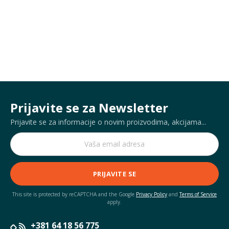
Prijavite se za Newsletter
Prijavite se za informacije o novim proizvodima, akcijama...
PRIJAVITE SE
This site is protected by reCAPTCHA and the Google
Privacy Policy
and
Terms of Service
apply.
+381 64 18 56 775