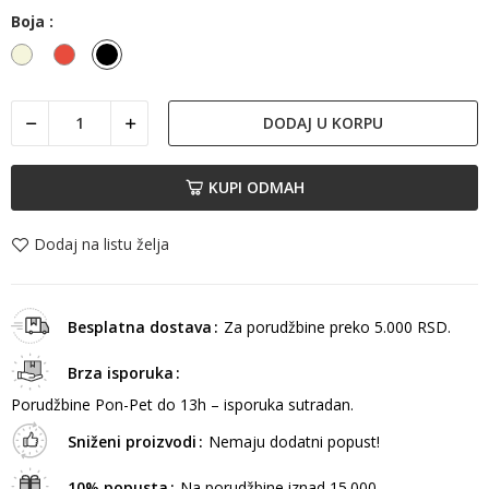
Boja :
Bež
Crvena
Crna
DODAJ U KORPU
KUPI ODMAH
Dodaj na listu želja
Besplatna dostava
Za porudžbine preko 5.000 RSD.
Brza isporuka
Porudžbine Pon-Pet do 13h – isporuka sutradan.
Sniženi proizvodi
Nemaju dodatni popust!
10% popusta
Na porudžbine iznad 15.000.