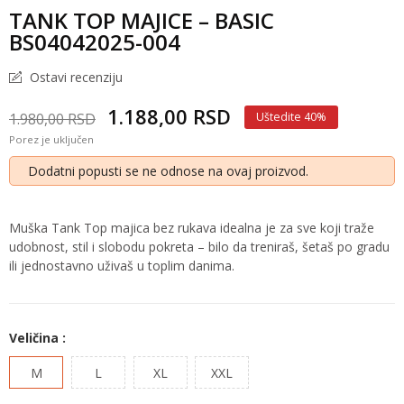
TANK TOP MAJICE – BASIC
BS04042025-004
Ostavi recenziju
1.188,00 RSD
1.980,00 RSD
Uštedite 40%
Porez je uključen
Dodatni popusti se ne odnose na ovaj proizvod.
Muška Tank Top majica bez rukava idealna je za sve koji traže
udobnost, stil i slobodu pokreta – bilo da treniraš, šetaš po gradu
ili jednostavno uživaš u toplim danima.
Veličina :
M
L
XL
XXL