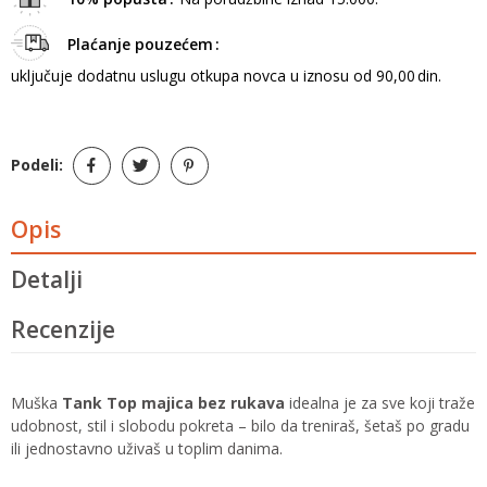
Plaćanje pouzećem
uključuje dodatnu uslugu otkupa novca u iznosu od 90,00 din.
Podeli:
Opis
Detalji
Recenzije
Muška
Tank Top majica bez rukava
idealna je za sve koji traže
udobnost, stil i slobodu pokreta – bilo da treniraš, šetaš po gradu
ili jednostavno uživaš u toplim danima.