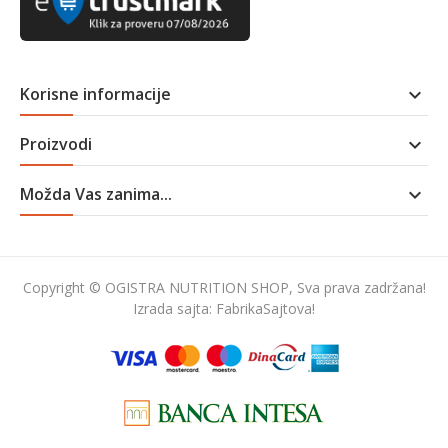
Korisne informacije

Proizvodi

Možda Vas zanima...

Copyright © OGISTRA NUTRITION SHOP, Sva prava zadržana!
Izrada sajta:
FabrikaSajtova!