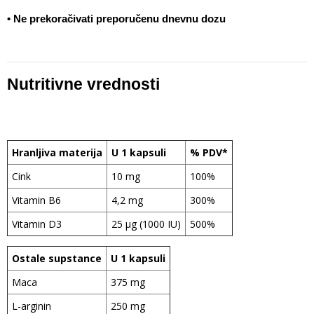
• Ne prekoračivati preporučenu dnevnu dozu
Nutritivne vrednosti
Hranljiva materija
U 1 kapsuli
% PDV*
Cink
10 mg
100%
Vitamin B6
4,2 mg
300%
Vitamin D3
25 µg (1000 IU)
500%
Ostale supstance
U 1 kapsuli
Maca
375 mg
L-arginin
250 mg