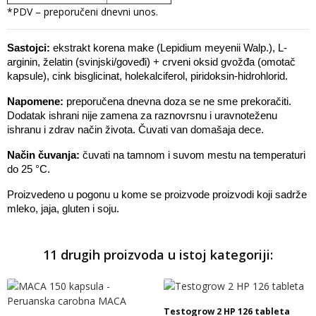
*PDV – preporučeni dnevni unos.
Sastojci: 
ekstrakt korena make (Lepidium meyenii Walp.), L-
arginin, želatin (svinjski/goveđi) + crveni oksid gvožđa (omotač 
kapsule), cink bisglicinat, holekalciferol, piridoksin-hidrohlorid.
Napomene:
 preporučena dnevna doza se ne sme prekoračiti. 
Dodatak ishrani nije zamena za raznovrsnu i uravnoteženu 
ishranu i zdrav način života. Čuvati van domašaja dece. 
Način čuvanja:
 čuvati na tamnom i suvom mestu na temperaturi 
do 25 °C. 
Proizvedeno u pogonu u kome se proizvode proizvodi koji sadrže 
mleko, jaja, gluten i soju.
11 drugih proizvoda u istoj kategoriji:
Testogrow 2 HP 126 tableta