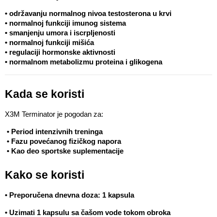
• održavanju normalnog nivoa testosterona u krvi 
• normalnoj funkciji imunog sistema
• smanjenju umora i iscrpljenosti 
• normalnoj funkciji mišića 
• regulaciji hormonske aktivnosti 
• normalnom metabolizmu proteina i glikogena
Kada se koristi
X3M Terminator je pogodan za:
 • Period intenzivnih treninga
 • Fazu povećanog fizičkog napora
 • Kao deo sportske suplementacije
Kako se koristi
• Preporučena dnevna doza: 1 kapsula
• Uzimati 1 kapsulu sa čašom vode tokom obroka