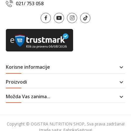
021/ 753 058
Korisne informacije

Proizvodi

Možda Vas zanima...

Copyright © OGISTRA NUTRITION SHOP, Sva prava zadržana!
Izrada sajta:
FabrikaSajtova!