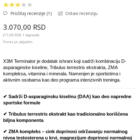
Pročitaj recenzije (
1
)
Ostavi recenziju
3.070,00 RSD
(17,06 RSD 1 kapsula)
Porez je uključen
X3M Terminator je dodatak ishrani koji sadrži kombinaciju D-
asparaginske kiseline, Tribulus terrestris ekstrakta, ZMA 
kompleksa, vitamina i minerala. Namenjen je sportistima i 
aktivnim osobama kao deo programa intenzivnih treninga.
✔ Sadrži D-asparaginsku kiselinu (DAA) kao deo napredne 
sportske formule
✔ Tribulus terrestris ekstrakt kao tradicionalno korišćena 
biljna komponenta
✔ ZMA kompleks – cink doprinosi održavanju normalnog 
nivoa testosterona u krvi, magnezijum doprinosi normalnoj 