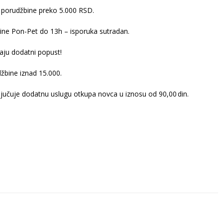
 porudžbine preko 5.000 RSD.
ine Pon-Pet do 13h – isporuka sutradan.
ju dodatni popust!
žbine iznad 15.000.
ljučuje dodatnu uslugu otkupa novca u iznosu od 90,00 din.