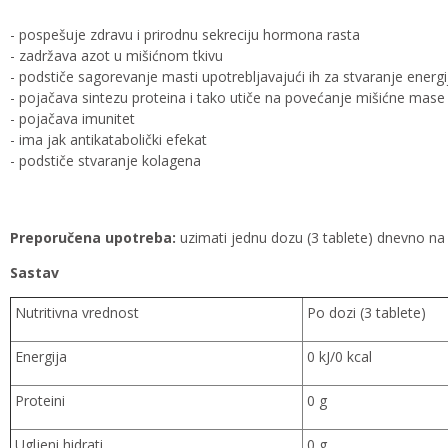
- pospešuje zdravu i prirodnu sekreciju hormona rasta
- zadržava azot u mišićnom tkivu
- podstiče sagorevanje masti upotrebljavajući ih za stvaranje energi
- pojačava sintezu proteina i tako utiče na povećanje mišićne mase
- pojačava imunitet
- ima jak antikatabolički efekat
- podstiče stvaranje kolagena
Preporučena upotreba:
uzimati jednu dozu (3 tablete) dnevno na
Sastav
Nutritivna vrednost
Po dozi (3 tablete)
Energija
0 kJ/0 kcal
Proteini
0 g
Ugljeni hidrati
0 g