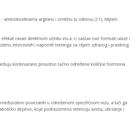
 aminokiselinama argininu i ornitinu (u odnosu 2:1), biljnim
 efekat ravan direktnom učinku ins.a. U sastav ove formule ulaze i
zetno intenzivnih i napornih treninga sa ciljem zdravog i pravilnog
zbeđuju kontinuirano prisustvo tačno određene količine hormona
ne međusobno povezanih u određenom specifičnom nizu, a luči ga
ataboličko dejstvo, koje podrazumena retenciju azota, ubrzanje i