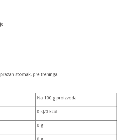
je
 prazan stomak, pre treninga.
Na 100 g proizvoda
0 kJ/0 kcal
0 g
0 g