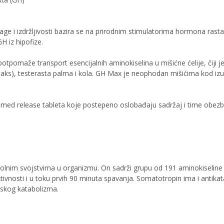
 i izdržljivosti bazira se na prirodnim stimulatorima hormona rasta -
H iz hipofize.
tpomaže transport esencijalnih aminokiselina u mišićne ćelije, čiji je
milaks), testerasta palma i kola. GH Max je neophodan mišićima kod izu
 timed release tableta koje postepeno oslobađaju sadržaj i time obe
bolnim svojstvima u organizmu. On sadrži grupu od 191 aminokiseli
aktivnosti i u toku prvih 90 minuta spavanja. Somatotropin ima i antik
nskog katabolizma.