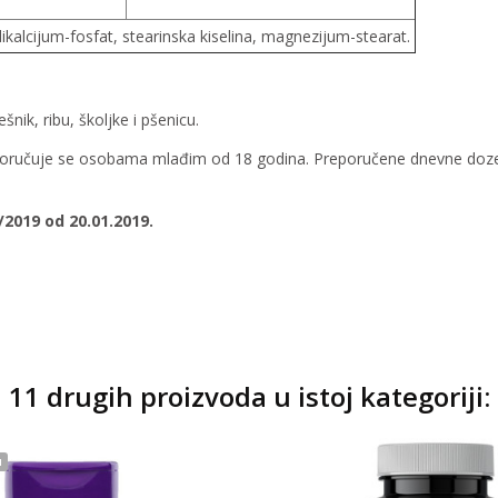
dikalcijum-fosfat, stearinska kiselina, magnezijum-stearat.
šnik, ribu, školjke i pšenicu.
reporučuje se osobama mlađim od 18 godina. Preporučene dnevne doze 
/2019 od 20.01.2019.
11 drugih proizvoda u istoj kategoriji:
u