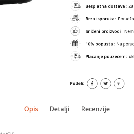
Besplatna dostava
Za
Brza isporuka
Porudžb
Sniženi proizvodi
Nema
10% popusta
Na porud
Plaćanje pouzećem
uk
Podeli:
Opis
Detalji
Recenzije
sta (GH)