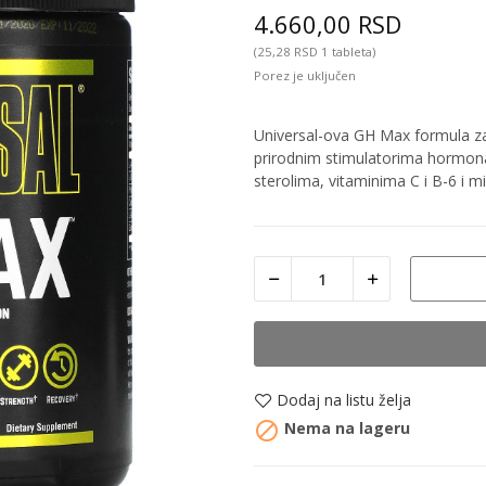
4.660,00 RSD
(25,28 RSD 1 tableta)
Porez je uključen
Universal-ova GH Max formula za 
prirodnim stimulatorima hormona r
sterolima, vitaminima C i B-6 i mi
Dodaj na listu želja

Nema na lageru