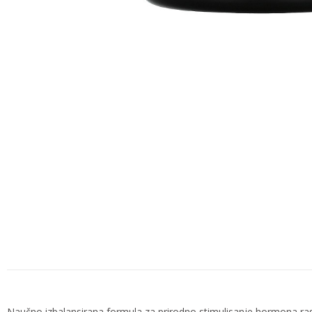
Naučno izbalansirana formula za prirodno stimulisanje hormona ra