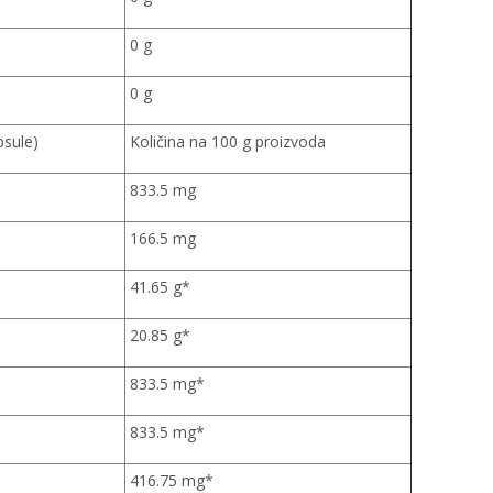
0 g
0 g
psule)
Količina na 100 g proizvoda
833.5 mg
166.5 mg
41.65 g*
20.85 g*
833.5 mg*
833.5 mg*
416.75 mg*