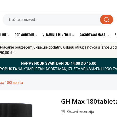
LINE
PRE WORKOUT
VITAMINI I MINERALI
SAGOREVAČI MASTI
S
Plaćanje pouzećem uključuje dodatnu uslugu otkupa novca u iznosu od
90,00 din.
HAPPY HOUR SVAKI DAN OD 14:00 DO 15:00
 POPUSTA
NA KOMPLETAN ASORTIMAN, IZUZEV VEĆ SNIŽENIH PROIZ
x 180tableta
GH Max 180tablet
Ostavi recenziju