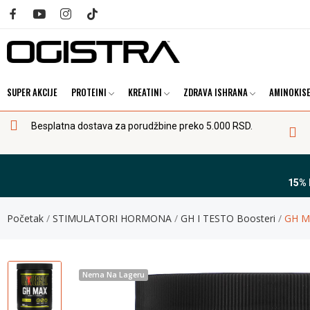
SUPER AKCIJE
PROTEINI
KREATINI
ZDRAVA ISHRANA
AMINOKISE
Besplatna dostava za porudžbine preko 5.000 RSD.
15%
Početak
STIMULATORI HORMONA
GH I TESTO Boosteri
GH Ma
Nema Na Lageru