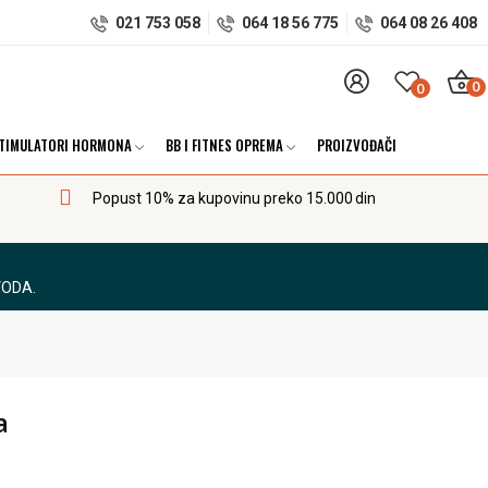
021 753 058
064 18 56 775
064 08 26 408
0
0
TIMULATORI HORMONA
BB I FITNES OPREMA
PROIZVOĐAČI
Popust 10% za kupovinu preko 15.000 din
VODA.
a