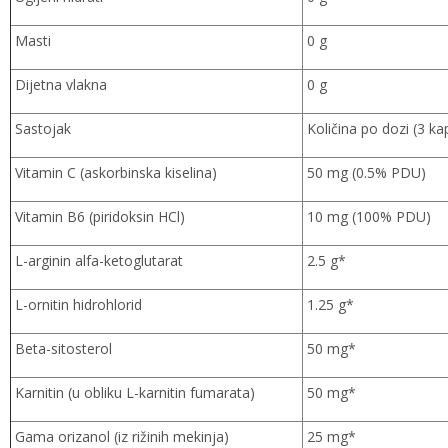
Masti
0 g
Dijetna vlakna
0 g
Sastojak
Količina po dozi (3 ka
Vitamin C (askorbinska kiselina)
50 mg (0.5% PDU)
Vitamin B6 (piridoksin HCl)
10 mg (100% PDU)
L-arginin alfa-ketoglutarat
2.5 g*
L-ornitin hidrohlorid
1.25 g*
Beta-sitosterol
50 mg*
Karnitin (u obliku L-karnitin fumarata)
50 mg*
Gama orizanol (iz rižinih mekinja)
25 mg*