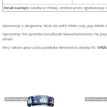
Ostali sastojci:
surutka (iz mleka), sredstva protiv zgrudvavanja: 
Upozorenje o alergenima: Može da sadrži mleko soju, jaja, kikiriki, le
Upozorenje: Pre upotrebe konsultovati lekara/nutricionistu. Ne p
ishrani.
Broj i datum upisa u bazu podataka Ministarstva zdravlja RS:
13925
Nema Na Lageru
Nema Na Lager