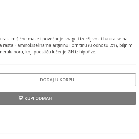
rast mišićne mase i povećanje snage i izdržljivosti bazira se na
asta - aminokiselinama argininu i ornitinu (u odnosu 2:1), biljnim
neralu boru, koji podstiču lučenje GH iz hipofize.
DODAJ U KORPU
KUPI ODMAH