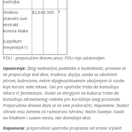
sastojka
Vodeno-
82,64
0,500
*
etanolni suvi
ekstrakt
korena Make
(Lepidium
meyenii)(4:1)
PDU - preporučeni dnevni unos; PDU nije ustanovljen
Upozorenje:
Zbog nedovoljno podataka o bezbednosti, primena se
ne preporučuje kod dece, trudnica, dojilja, osoba sa obolelom
jetrom, bubrezima, nekim dijagnostikovanim oboljenjem ili osoba
koje koriste neke lekove. Oni pre upotrebe treba da konsultuju
lekara ili farmaceuta. Osobe sa alergijom na kukuruz treba da
konsultuju zdravstvenog radnika pre korišćenja ovog proizvoda.
Preporučena dnevna doza se ne sme prekoračiti; Napomene: Dodaci
ishrani nisu zamena za raznovrsnu ishranu; Način čuvanja: čuvati
na hladnom i suvom mestu, van domašaja dece.
Napomena
: preporučena upotreba propisana od strane srpskih