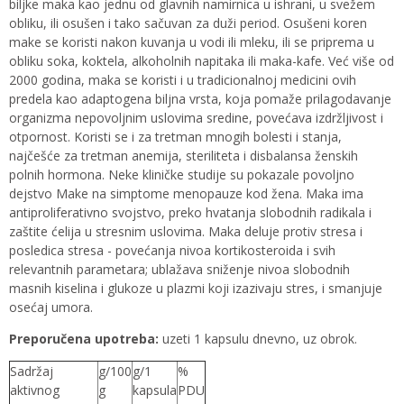
biljke maka kao jednu od glavnih namirnica u ishrani, u svežem
obliku, ili osušen i tako sačuvan za duži period. Osušeni koren
make se koristi nakon kuvanja u vodi ili mleku, ili se priprema u
obliku soka, koktela, alkoholnih napitaka ili maka-kafe. Već više od
2000 godina, maka se koristi i u tradicionalnoj medicini ovih
predela kao adaptogena biljna vrsta, koja pomaže prilagodavanje
organizma nepovoljnim uslovima sredine, povećava izdržljivost i
otpornost. Koristi se i za tretman mnogih bolesti i stanja,
najčešće za tretman anemija, steriliteta i disbalansa ženskih
polnih hormona. Neke kliničke studije su pokazale povoljno
dejstvo Make na simptome menopauze kod žena. Maka ima
antiproliferativno svojstvo, preko hvatanja slobodnih radikala i
zaštite ćelija u stresnim uslovima. Maka deluje protiv stresa i
posledica stresa - povećanja nivoa kortikosteroida i svih
relevantnih parametara; ublažava sniženje nivoa slobodnih
masnih kiselina i glukoze u plazmi koji izazivaju stres, i smanjuje
osećaj umora.
Preporučena upotreba:
uzeti 1 kapsulu dnevno, uz obrok.
Sadržaj
g/100
g/1
%
aktivnog
g
kapsula
PDU