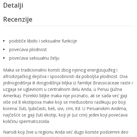
Detalji
Recenzije
podstiče libido i seksualne funkcije
povećava plodnost
povećava seksualnu želju
Maka se tradicionalno koristi zbog njenog energizujuđeg i
afrodizijačkog dejstva i sposobnosti da poboljša plodnost. Ova
jednogodišnja ili dvogodišnja biljka iz familije Brassicaceae raste i
uzgaja se uglavnom u centralnom delu Anda, u Peruu (Južna
Amerika). Poreklo biljke maka nije poznato, ali se sada već gaji
više od 8 ekotipova make koji se međusobno razlikuju po boji
korena: žuti, ljubičasti, beli, sivi, cmi, itd. U Peruanskim Andima,
najčešće se gaji žuti ekotip, koji je (uz crni) jedini koji povećava
količinu spermatozoida.
Narodi koji žive u regionu Anda već dugo koriste podzemni deo