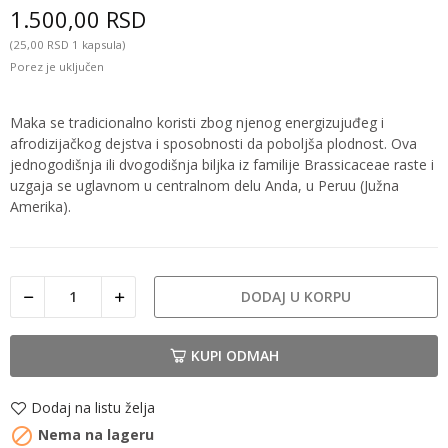
1.500,00 RSD
(25,00 RSD 1 kapsula)
Porez je uključen
Maka se tradicionalno koristi zbog njenog energizujuđeg i
afrodizijačkog dejstva i sposobnosti da poboljša plodnost. Ova
jednogodišnja ili dvogodišnja biljka iz familije Brassicaceae raste i
uzgaja se uglavnom u centralnom delu Anda, u Peruu (Južna
Amerika).
DODAJ U KORPU
KUPI ODMAH
Dodaj na listu želja

Nema na lageru