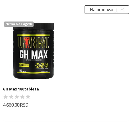
Najprodavaniji
Nema Na Lageru
GH Max 180tableta
4.660,00 RSD