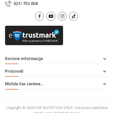
021/ 753 058
Korisne informacije

Proizvodi

Možda Vas zanima...

Copyright © OGISTRA NUTRITION SHOP, Sva prava zadržana!
Izrada sajta:
FabrikaSajtova!