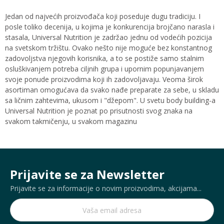
Jedan od najvećih proizvođača koji poseduje dugu tradiciju. I
posle toliko decenija, u kojima je konkurencija brojčano narasla i
stasala, Universal Nutrition je zadržao jednu od vodećih pozicija
na svetskom tržištu. Ovako nešto nije moguće bez konstantnog
zadovoljstva njegovih korisnika, a to se postiže samo stalnim
osluškivanjem potreba ciljnih grupa i upornim popunjavanjem
svoje ponude proizvodima koji ih zadovoljavaju. Veoma širok
asortiman omogućava da svako nađe preparate za sebe, u skladu
sa ličnim zahtevima, ukusom i "džepom". U svetu body building-a
Universal Nutrition je poznat po prisutnosti svog
znaka na
svakom takmičenju, u svakom magazinu
Prijavite se za Newsletter
Prijavite se za informacije o novim proizvodima, akcijama...