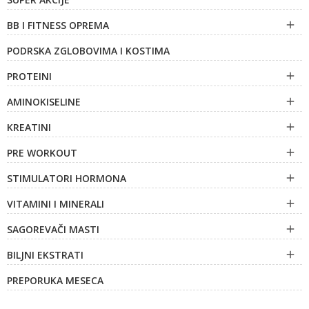
BB I FITNESS OPREMA

PODRSKA ZGLOBOVIMA I KOSTIMA
PROTEINI

AMINOKISELINE

KREATINI

PRE WORKOUT

STIMULATORI HORMONA

VITAMINI I MINERALI

SAGOREVAČI MASTI

BILJNI EKSTRATI

PREPORUKA MESECA