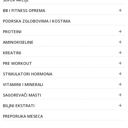
BB I FITNESS OPREMA

PODRSKA ZGLOBOVIMA I KOSTIMA
PROTEINI

AMINOKISELINE

KREATINI

PRE WORKOUT

STIMULATORI HORMONA

VITAMINI I MINERALI

SAGOREVAČI MASTI

BILJNI EKSTRATI

PREPORUKA MESECA