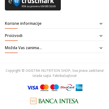
Korisne informacije

Proizvodi

Možda Vas zanima...

Copyright © OGISTRA NUTRITION SHOP, Sva prava zadržana!
Izrada sajta:
FabrikaSajtova!