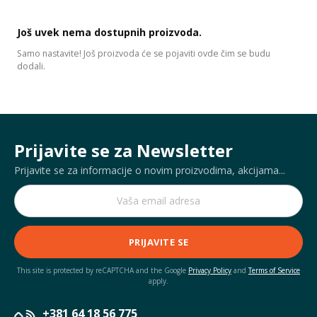
Još uvek nema dostupnih proizvoda.
Samo nastavite! Još proizvoda će se pojaviti ovde čim se budu
dodali.
Prijavite se za Newsletter
Prijavite se za informacije o novim proizvodima, akcijama...
PRIJAVITE SE
This site is protected by reCAPTCHA and the Google
Privacy Policy
and
Terms of Service
apply.
+381 64 18 56 775