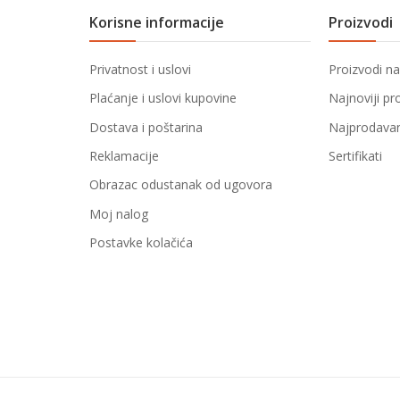
Korisne informacije
Proizvodi
Privatnost i uslovi
Proizvodi na
Plaćanje i uslovi kupovine
Najnoviji pr
Dostava i poštarina
Najprodavani
Reklamacije
Sertifikati
Obrazac odustanak od ugovora
Moj nalog
Postavke kolačića