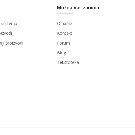
Možda Vas zanima...
 sniženju
O nama
oizvodi
Kontakt
ji proizvodi
Forum
Blog
Tekstoteka