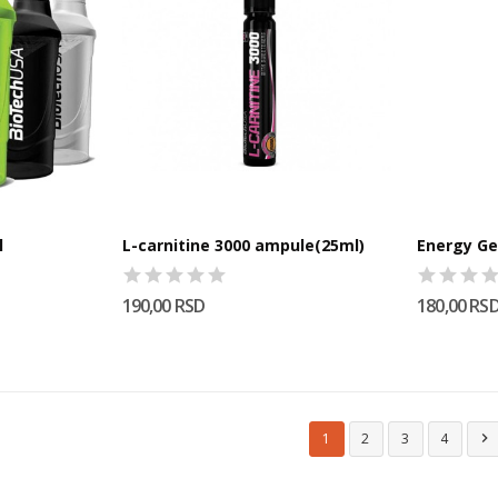
l
L-carnitine 3000 ampule(25ml)
190,00 RSD
180,00 RS
1
2
3
4
