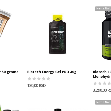
Nema Na L
r 50 grama
Biotech Energy Gel PRO 40g
Biotech 1
Monohydr
180,00 RSD
3.290,00 R
Nema Na L