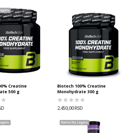
ageru
00% Creatine
Biotech 100% Creatine
ate 500 g
Monohydrate 300 g
SD
2.450,00 RSD
ageru
Nema Na Lageru