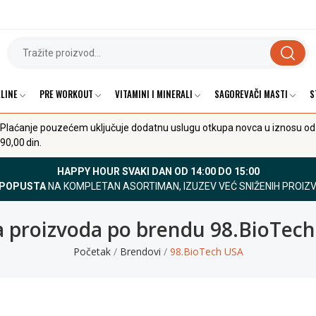
LINE
PRE WORKOUT
VITAMINI I MINERALI
SAGOREVAČI MASTI
S
Plaćanje pouzećem uključuje dodatnu uslugu otkupa novca u iznosu od
90,00 din.
HAPPY HOUR SVAKI DAN OD 14:00 DO 15:00
 POPUSTA
NA KOMPLETAN ASORTIMAN, IZUZEV VEĆ SNIŽENIH PROIZ
a proizvoda po brendu 98.BioTec
Početak
Brendovi
98.BioTech USA