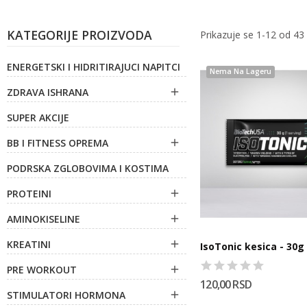
KATEGORIJE PROIZVODA
Prikazuje se 1-12 od 43
ENERGETSKI I HIDRITIRAJUCI NAPITCI
Nema Na Lageru
ZDRAVA ISHRANA

SUPER AKCIJE
BB I FITNESS OPREMA

PODRSKA ZGLOBOVIMA I KOSTIMA
PROTEINI

AMINOKISELINE

KREATINI

IsoTonic kesica - 30g
PRE WORKOUT

120,00 RSD
STIMULATORI HORMONA
