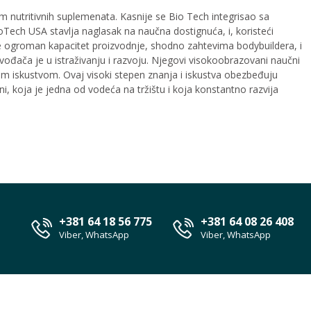
nutritivnih suplemenata. Kasnije se Bio Tech integrisao sa
ch USA stavlja naglasak na naučna dostignuća, i, koristeći
uje ogroman kapacitet proizvodnje, shodno zahtevima bodybuildera, i
zvođača je u istraživanju i razvoju. Njegovi visokoobrazovani
naučni
nim iskustvom. Ovaj visoki stepen znanja i iskustva obezbeđuju
i, koja je jedna od vodeća na tržištu i koja konstantno razvija
+381 64 18 56 775
+381 64 08 26 408
Viber, WhatsApp
Viber, WhatsApp