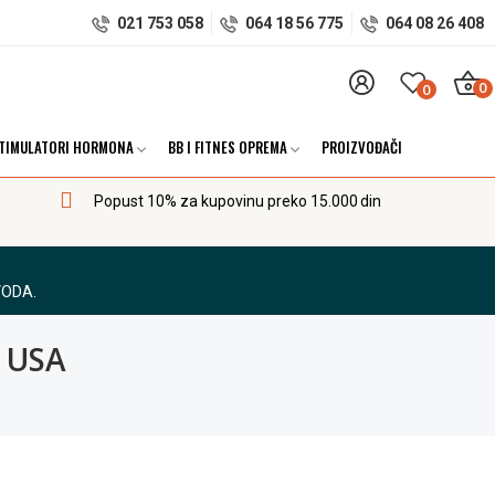
021 753 058
064 18 56 775
064 08 26 408
0
0
TIMULATORI HORMONA
BB I FITNES OPREMA
PROIZVOĐAČI
Popust 10% za kupovinu preko 15.000 din
VODA.
h USA