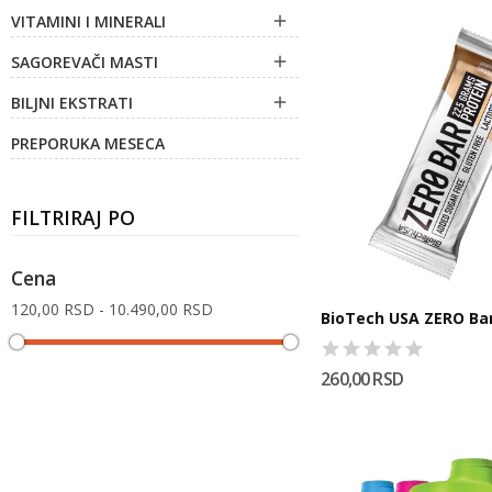
VITAMINI I MINERALI

SAGOREVAČI MASTI

BILJNI EKSTRATI

PREPORUKA MESECA
FILTRIRAJ PO
Cena
120,00 RSD - 10.490,00 RSD
BioTech USA ZERO Ba
260,00 RSD