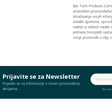
Bio Tech Products Compa
američkim proizvođačem
istraživanja svojih inž
ostalih sportista, spos
radnici iz oblasti nauke
primenu teorijskih sazna
svoje proizvode u cilju 
Prijavite se za Newsletter
Prijavite se za informacije o novim proizvodima,
akcijama...
This sit