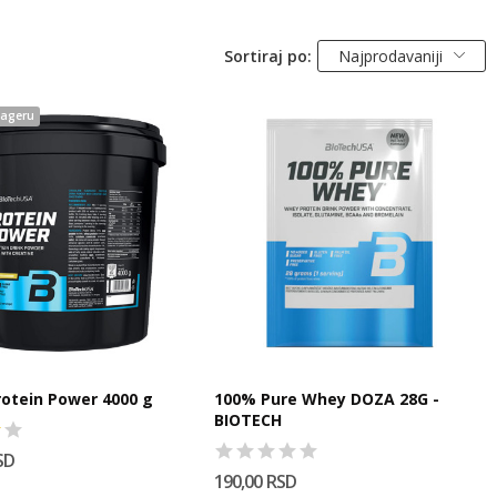
Sortiraj po:
Najprodavaniji
ageru
rotein Power 4000 g
100% Pure Whey DOZA 28G -
BIOTECH
SD
190,00 RSD