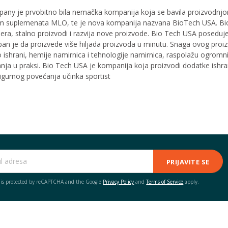
ny je prvobitno bila nemačka kompanija koja se bavila proizvodnjom 
 suplemenata MLO, te je nova kompanija nazvana BioTech USA. BioTe
enjera, stalno proizvodi i razvija nove proizvode. Bio Tech USA posed
oban je da proizvede više hiljada proizvoda u minutu. Snaga ovog proi
 o ishrani, hemije namirnica i tehnologije namirnica, raspolažu ogrom
nja u praksi. Bio Tech USA je kompanija koja proizvodi dodatke ishran
sigurnog povećanja učinka sportist
PRIJAVITE SE
e is protected by reCAPTCHA and the Google
Privacy Policy
and
Terms of Service
apply.