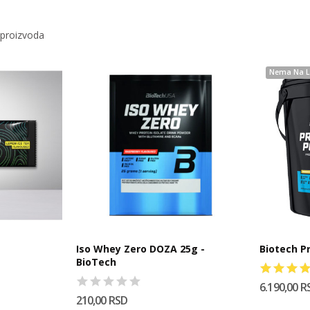
 proizvoda
Nema Na L
Iso Whey Zero DOZA 25g -
Biotech P
BioTech
6.190,00 R
210,00 RSD