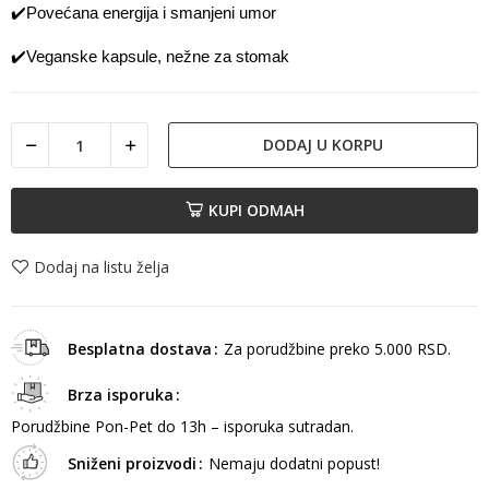
✔️
Povećana energija i smanjeni umor
✔️
Veganske kapsule, nežne za stomak
DODAJ U KORPU
KUPI ODMAH
Dodaj na listu želja
Besplatna dostava
Za porudžbine preko 5.000 RSD.
Brza isporuka
Porudžbine Pon-Pet do 13h – isporuka sutradan.
Sniženi proizvodi
Nemaju dodatni popust!