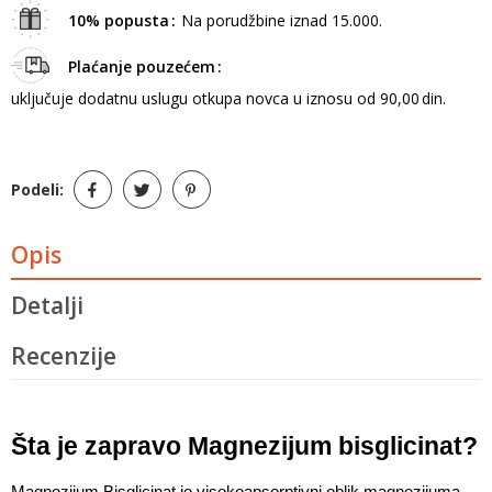
10% popusta
Na porudžbine iznad 15.000.
Plaćanje pouzećem
uključuje dodatnu uslugu otkupa novca u iznosu od 90,00 din.
Podeli:
Opis
Detalji
Recenzije
Šta je zapravo Magnezijum bisglicinat?
Magnezijum Bisglicinat je visokoapsorptivni oblik magnezijuma 