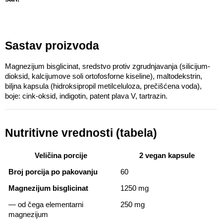
Sastav proizvoda
Magnezijum bisglicinat, sredstvo protiv zgrudnjavanja (silicijum-
dioksid, kalcijumove soli ortofosforne kiseline), maltodekstrin, 
biljna kapsula (hidroksipropil metilceluloza, prečišćena voda), 
boje: cink-oksid, indigotin, patent plava V, tartrazin.
Nutritivne vrednosti (tabela)
Veličina porcije
2 vegan kapsule
Broj porcija po pakovanju
60
Magnezijum bisglicinat
1250 mg
— od čega elementarni 
250 mg
magnezijum