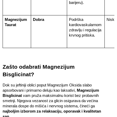
barijeru).
Magnezijum 
Dobra
Podrška 
Niska
Taurat
kardiovaskularnom 
zdravlju i regulacija 
krvnog pritiska.
Zašto odabrati Magnezijum 
Bisglicinat?
Dok su jeftiniji oblici poput Magnezijum Oksida slabo 
apsorbovani i primarno deluju kao laksativi, 
Magnezijum 
Bisglicinat
 vam pruža maksimalnu korist bez probavnih 
smetnji. Njegova vezanost za glicin osigurava da većina 
minerala dospe do mišića i nervnog sistema, čineći ga 
najboljim izborom za relaksaciju, oporavak i kvalitetan 
san.