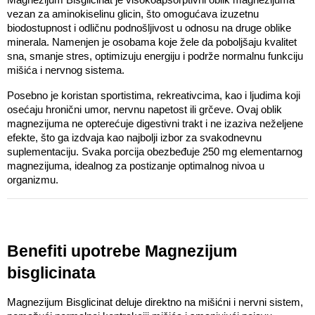
vezan za aminokiselinu glicin, što omogućava izuzetnu 
biodostupnost i odličnu podnošljivost u odnosu na druge oblike 
minerala. Namenjen je osobama koje žele da poboljšaju kvalitet 
sna, smanje stres, optimizuju energiju i podrže normalnu funkciju 
mišića i nervnog sistema. 
Posebno je koristan sportistima, rekreativcima, kao i ljudima koji 
osećaju hronični umor, nervnu napetost ili grčeve. Ovaj oblik 
magnezijuma ne opterećuje digestivni trakt i ne izaziva neželjene 
efekte, što ga izdvaja kao najbolji izbor za svakodnevnu 
suplementaciju. Svaka porcija obezbeđuje 250 mg elementarnog 
magnezijuma, idealnog za postizanje optimalnog nivoa u 
organizmu.
Benefiti upotrebe Magnezijum 
bisglicinata
Magnezijum Bisglicinat deluje direktno na mišićni i nervni sistem, 