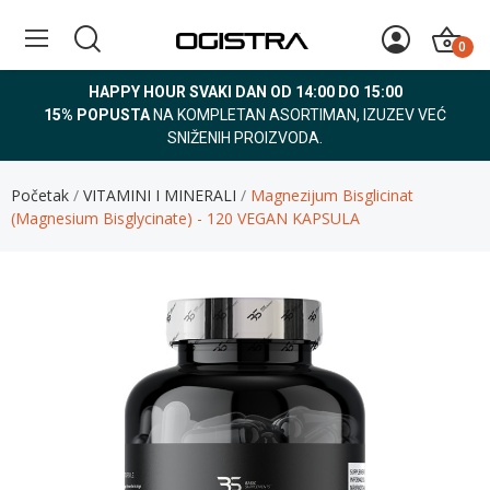
0
HAPPY HOUR SVAKI DAN OD 14:00 DO 15:00
15% POPUSTA
NA KOMPLETAN ASORTIMAN, IZUZEV VEĆ
SNIŽENIH PROIZVODA.
Početak
VITAMINI I MINERALI
Magnezijum Bisglicinat
(Magnesium Bisglycinate) - 120 VEGAN KAPSULA