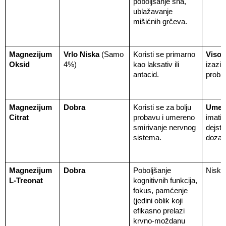
poboljšanje sna, 
ublažavanje 
mišićnih grčeva.
Magnezijum 
Vrlo Niska
 (Samo 
Koristi se primarno 
Visok
Oksid
4%)
kao laksativ ili 
izaziva
antacid.
proba
Magnezijum 
Dobra
Koristi se za bolju 
Umer
Citrat
probavu i umereno 
imati 
smirivanje nervnog 
dejstv
sistema.
doza)
Magnezijum 
Dobra
Poboljšanje 
Niska
L-Treonat
kognitivnih funkcija, 
fokus, pamćenje 
(jedini oblik koji 
efikasno prelazi 
krvno-moždanu 