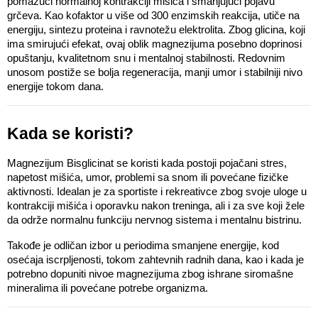
pomažući normalnoj kontrakciji mišića i smanjujući pojavu 
grčeva. Kao kofaktor u više od 300 enzimskih reakcija, utiče na 
energiju, sintezu proteina i ravnotežu elektrolita. Zbog glicina, koji 
ima smirujući efekat, ovaj oblik magnezijuma posebno doprinosi 
opuštanju, kvalitetnom snu i mentalnoj stabilnosti. Redovnim 
unosom postiže se bolja regeneracija, manji umor i stabilniji nivo 
energije tokom dana.
Kada se koristi? 
Magnezijum Bisglicinat se koristi kada postoji pojačani stres, 
napetost mišića, umor, problemi sa snom ili povećane fizičke 
aktivnosti. Idealan je za sportiste i rekreativce zbog svoje uloge u 
kontrakciji mišića i oporavku nakon treninga, ali i za sve koji žele 
da održe normalnu funkciju nervnog sistema i mentalnu bistrinu.
Takođe je odličan izbor u periodima smanjene energije, kod 
osećaja iscrpljenosti, tokom zahtevnih radnih dana, kao i kada je 
potrebno dopuniti nivoe magnezijuma zbog ishrane siromašne 
mineralima ili povećane potrebe organizma.