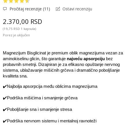
Pročitaj recenzije (
11
)
Ostavi recenziju
2.370,00 RSD
(19,75 RSD 1 kapsula)
Porez je uključen
Magnezijum Bisglicinat je premium oblik magnezijuma vezan za 
aminokiselinu glicin, što garantuje 
najveću apsorpciju
 bez 
probavnih smetnji. Dizajniran je za efikasno opuštanje nervnog 
sistema, ublažavanje mišićnih grčeva i dramatično poboljšanje 
kvaliteta sna.
✔️
Najbolja apsorpcija među oblicima magnezijuma
✔️
Podrška mišićima i smanjenje grčeva
✔️
Poboljšanje sna i smanjenje stresa
✔️
Podrška nervnom sistemu i mentalnoj ravnoteži