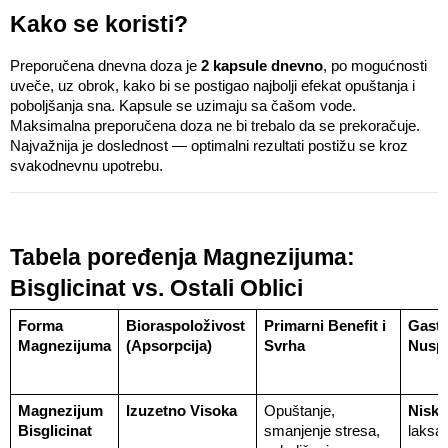
Kako se koristi?
Preporučena dnevna doza je 
2 kapsule dnevno
, po mogućnosti 
uveče, uz obrok, kako bi se postigao najbolji efekat opuštanja i 
poboljšanja sna. Kapsule se uzimaju sa čašom vode. 
Maksimalna preporučena doza ne bi trebalo da se prekoračuje. 
Najvažnija je doslednost — optimalni rezultati postižu se kroz 
svakodnevnu upotrebu.
Tabela poređenja Magnezijuma: 
Bisglicinat vs. Ostali Oblici
Forma 
Bioraspoloživost 
Primarni Benefit i 
Gastr
Magnezijuma
(Apsorpcija)
Svrha
Nusp
Magnezijum 
Izuzetno Visoka
Opuštanje, 
Niska
Bisglicinat
smanjenje stresa, 
laksat