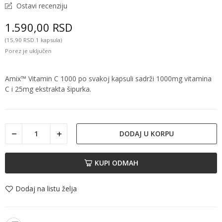
Ostavi recenziju
1.590,00 RSD
(15,90 RSD 1 kapsula)
Porez je uključen
Amix™ Vitamin C 1000
po svakoj kapsuli sadrži 1000mg vitamina
C i 25mg ekstrakta šipurka.
DODAJ U KORPU
KUPI ODMAH
Dodaj na listu želja