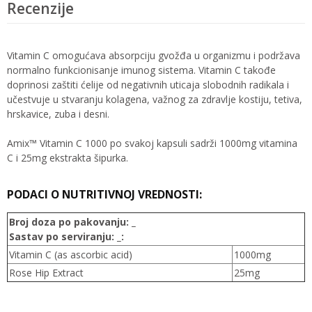
Recenzije
Vitamin C omogućava absorpciju gvožđa u organizmu i podržava
normalno funkcionisanje imunog sistema. Vitamin C takođe
doprinosi zaštiti ćelije od negativnih uticaja slobodnih radikala i
učestvuje u stvaranju kolagena, važnog za zdravlje kostiju, tetiva,
hrskavice, zuba i desni.
Amix™ Vitamin C 1000 po svakoj kapsuli sadrži 1000mg vitamina
C i 25mg ekstrakta šipurka.
PODACI O NUTRITIVNOJ VREDNOSTI:
Broj doza po pakovanju: _
Sastav po serviranju: _:
Vitamin C (as ascorbic acid)
1000mg
Rose Hip Extract
25mg