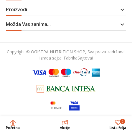
Proizvodi

Možda Vas zanima...

Copyright © OGISTRA NUTRITION SHOP, Sva prava zadržana!
Izrada sajta:
FabrikaSajtova!
0
Početna
Akcije
Lista želja