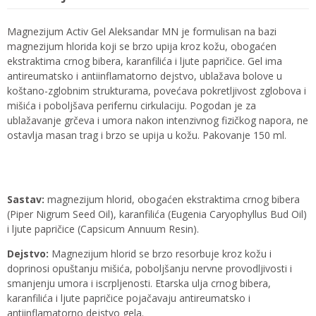
Magnezijum Activ Gel Aleksandar MN je formulisan na bazi
magnezijum hlorida koji se brzo upija kroz kožu, obogaćen
ekstraktima crnog bibera, karanfilića i ljute papričice. Gel ima
antireumatsko i antiinflamatorno dejstvo, ublažava bolove u
koštano-zglobnim strukturama, povećava pokretljivost zglobova i
mišića i poboljšava perifernu cirkulaciju. Pogodan je za
ublažavanje grčeva i umora nakon intenzivnog fizičkog napora, ne
ostavlja masan trag i brzo se upija u kožu. Pakovanje 150 ml.
Sastav:
magnezijum hlorid, obogaćen ekstraktima crnog bibera
(Piper Nigrum Seed Oil), karanfilića (Eugenia Caryophyllus Bud Oil)
i ljute papričice (Capsicum Annuum Resin).
Dejstvo:
Magnezijum hlorid se brzo resorbuje kroz kožu i
doprinosi opuštanju mišića, poboljšanju nervne provodljivosti i
smanjenju umora i iscrpljenosti. Etarska ulja crnog bibera,
karanfilića i ljute papričice pojačavaju antireumatsko i
antiinflamatorno dejstvo gela.