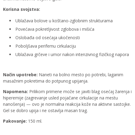
Korisna svojstva:
Ublažava bolove u koštano-zglobnim strukturama
Povećava pokretljivost zglobova i mišića
Oslobađa od osećaja ukočenosti
Poboljšava perifernu cirkulaciju
Ublažava grčeve i umor nakon intenzivnog fizičkog napora
Način upotrebe:
Naneti na bolno mesto po potrebi, laganim
masažnim pokretima do potpunog upijanja.
Napomena:
Prilikom primene može se javiti blag osećaj žarenja i
hiperemije (zagrevanje usled pojačane cirkulacije na mestu
nanošenja) — ovo je normalna reakcija kože na aktivne sastojke.
Gel se dobro upija i ne ostavlja masan trag.
Pakovanje:
150 ml.