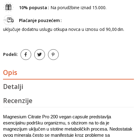
10% popusta
Na porudžbine iznad 15.000.
Plaćanje pouzećem
uključuje dodatnu uslugu otkupa novca u iznosu od 90,00 din.
Podeli:
Opis
Detalji
Recenzije
Magnesium Citrate Pro 200 vegan capsule predstavlja 
esencijalnu podršku organizmu, s obzirom na to da je 
magnezijum uključen u stotine metaboličkih procesa. Nedostatak 
ovog minerala često se manifestuje kroz probleme sa 