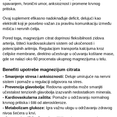
spavanjem, hronični umor, anksioznost i promene krvnog 
pritiska. 
Ovaj suplement efikasno nadoknađuje deficit, delujući kao 
elektrolit koji je posebno važan za pravilnu komunikaciju između 
mišića i nervnih ćelija. 
Pored toga, magnezijum citrat doprinosi fleksibilnosti zidova 
arterija, štiteći kardiovaskularni sistem od ukočenosti i 
potencijalnih aritmija. Regulacijom transporta kalcijuma kroz 
ćelijske membrane, direktno učestvuje u očuvanju koštane mase, 
gde se nalazi oko 60 procenata ukupnog magnezijuma u telu.
Benefiti upotrebe magnezijum citrata
- Smanjenje stresa i anksioznosti:
 Deluje umirujuće na nervni 
sistem i pomaže u regulaciji odgovora na stres.
- Prevencija glavobolja:
 Redovna upotreba može smanjiti 
učestalost tenzionih glavobolja izazvanih nedostatkom minerala.
- Kardiovaskularna zaštita:
 Pomaže u održavanju normalnog 
krvnog pritiska i štiti od ateroskleroze.
- Metabolizam glukoze:
 Igra važnu ulogu u održavanju zdravog 
nivoa šećera u krvi.