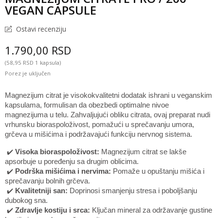
VEGAN CAPSULE
Ostavi recenziju
1.790,00 RSD
(58,95 RSD 1 kapsula)
Porez je uključen
Magnezijum citrat je visokokvalitetni dodatak ishrani u veganskim
kapsulama, formulisan da obezbedi optimalne nivoe
magnezijuma u telu. Zahvaljujući obliku citrata, ovaj preparat nudi
vrhunsku bioraspoloživost, pomažući u sprečavanju umora,
grčeva u mišićima i podržavajući funkciju nervnog sistema.
✔️
Visoka bioraspoloživost:
Magnezijum citrat se lakše
apsorbuje u poređenju sa drugim oblicima.
✔️
Podrška mišićima i nervima:
Pomaže u opuštanju mišića i
sprečavanju bolnih grčeva.
✔️
Kvalitetniji san:
Doprinosi smanjenju stresa i poboljšanju
dubokog sna.
✔️
Zdravlje kostiju i srca:
Ključan mineral za održavanje gustine