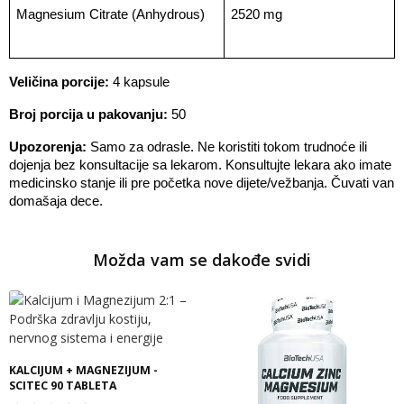
Magnesium Citrate (Anhydrous)
2520 mg
Veličina porcije:
 4 kapsule
Broj porcija u pakovanju:
 50
Upozorenja:
 Samo za odrasle. Ne koristiti tokom trudnoće ili 
dojenja bez konsultacije sa lekarom. Konsultujte lekara ako imate 
medicinsko stanje ili pre početka nove dijete/vežbanja. Čuvati van 
domašaja dece.
Možda vam se dakođe svidi
KALCIJUM + MAGNEZIJUM -
SCITEC 90 TABLETA