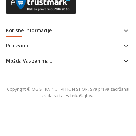
Korisne informacije

Proizvodi

Možda Vas zanima...

Copyright © OGISTRA NUTRITION SHOP, Sva prava zadržana!
Izrada sajta:
FabrikaSajtova!