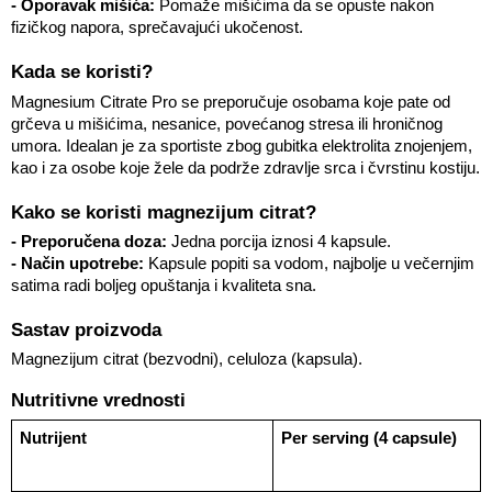
- Oporavak mišića:
 Pomaže mišićima da se opuste nakon 
fizičkog napora, sprečavajući ukočenost.
Kada se koristi?
Magnesium Citrate Pro se preporučuje osobama koje pate od 
grčeva u mišićima, nesanice, povećanog stresa ili hroničnog 
umora. Idealan je za sportiste zbog gubitka elektrolita znojenjem, 
kao i za osobe koje žele da podrže zdravlje srca i čvrstinu kostiju.
Kako se koristi magnezijum citrat?
- Preporučena doza:
 Jedna porcija iznosi 4 kapsule.
- Način upotrebe:
 Kapsule popiti sa vodom, najbolje u večernjim 
satima radi boljeg opuštanja i kvaliteta sna.
Sastav proizvoda
Magnezijum citrat (bezvodni), celuloza (kapsula).
Nutritivne vrednosti
Nutrijent
Per serving (4 capsule)