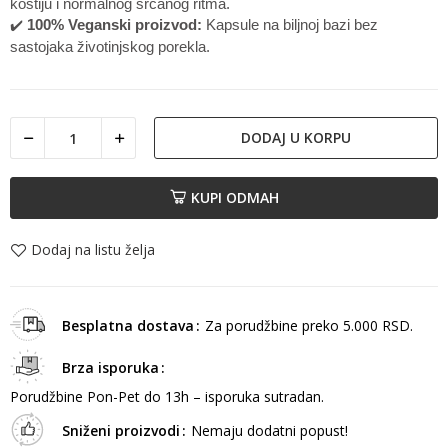
kostiju i normalnog srčanog ritma.
✔️
100% Veganski proizvod:
Kapsule na biljnoj bazi bez
sastojaka životinjskog porekla.
DODAJ U KORPU
KUPI ODMAH
Dodaj na listu želja
Besplatna dostava
Za porudžbine preko 5.000 RSD.
Brza isporuka
Porudžbine Pon-Pet do 13h – isporuka sutradan.
Sniženi proizvodi
Nemaju dodatni popust!