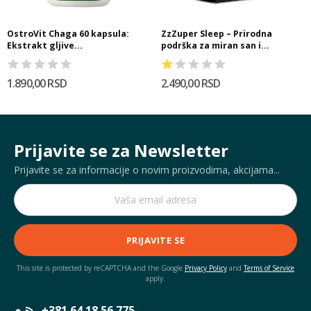
OstroVit Chaga 60 kapsula:
ZzZuper Sleep – Prirodna
Ekstrakt gljive...
podrška za miran san i...
1.890,00 RSD
2.490,00 RSD
Prijavite se za Newsletter
Prijavite se za informacije o novim proizvodima, akcijama...
PRIJAVITE SE
This site is protected by reCAPTCHA and the Google
Privacy Policy
and
Terms of Service
apply.
+381 64 18 56 775