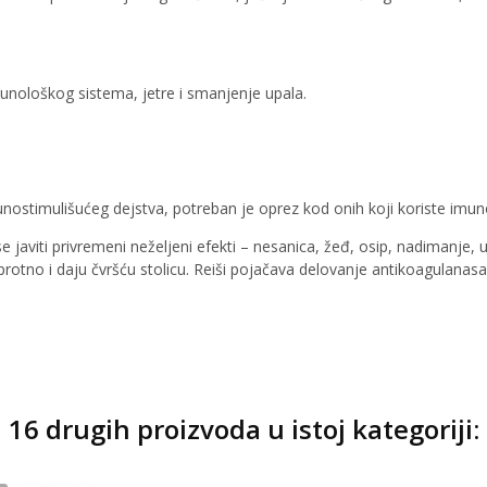
imunološkog sistema, jetre i smanjenje upala.
munostimulišućeg dejstva, potreban je oprez kod onih koji koriste imu
viti privremeni neželjeni efekti – nesanica, žeđ, osip, nadimanje, uč
tno i daju čvršću stolicu. Reiši pojačava delovanje antikoagulanasa –
16 drugih proizvoda u istoj kategoriji: