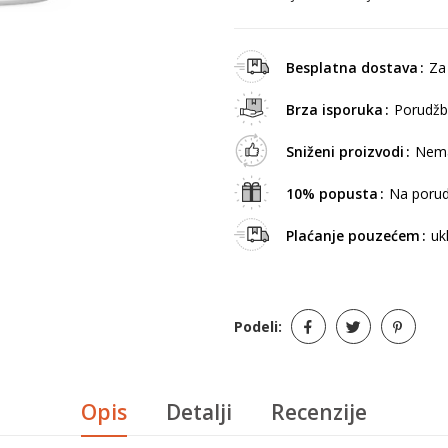
Besplatna dostava
Za
Brza isporuka
Porudžb
Sniženi proizvodi
Nema
10% popusta
Na porud
Plaćanje pouzećem
uk
Podeli:
Opis
Detalji
Recenzije