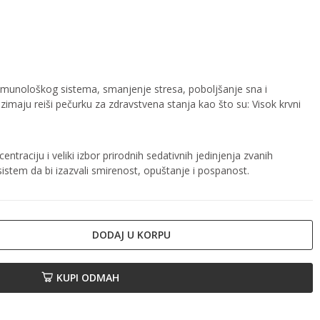
je imunološkog sistema, smanjenje stresa, poboljšanje sna i
imaju reiši pečurku za zdravstvena stanja kao što su: Visok krvni
ntraciju i veliki izbor prirodnih sedativnih jedinjenja zvanih
i sistem da bi izazvali smirenost, opuštanje i pospanost.
DODAJ U KORPU
KUPI ODMAH