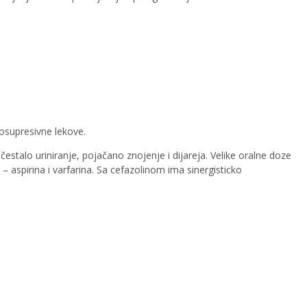
nosupresivne lekove.
estalo uriniranje, pojačano znojenje i dijareja. Velike oralne doze
 aspirina i varfarina. Sa cefazolinom ima sinergisticko