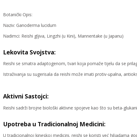
Botanički Opis:
Naziv: Ganoderma lucidum
Nadimci: Reishi gljiva, Lingzhi (u Kini), Mannentake (u Japanu)
Lekovita Svojstva:
Reishi se smatra adaptogenom, tvari koja pomaže tijelu da se prilag
Istraživanja su sugerisala da reishi može imati protiv-upalna, antio
Aktivni Sastojci:
Reishi sadrži brojne biološki aktivne spojeve kao što su beta-glukani,
Upotreba u Tradicionalnoj Medicini:
U tradicionalnoj kineskoj medicini, reishi se koristi već hiljadama