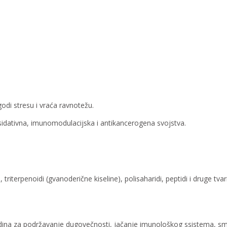
odi stresu i vraća ravnotežu.
ksidativna, imunomodulacijska i antikancerogena svojstva.
 triterpenoidi (gvanoderične kiseline), polisaharidi, peptidi i druge t
 godina za podržavanje dugovečnosti, jačanje imunološkog ssistema, sm