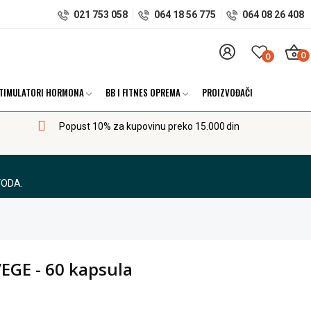
021 753 058
064 18 56 775
064 08 26 408
0
0
TIMULATORI HORMONA
BB I FITNES OPREMA
PROIZVOĐAČI
Popust 10% za kupovinu preko 15.000 din
VODA.
EGE - 60 kapsula