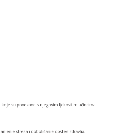
vari koje su povezane s njegovim ljekovitim učincima.
anjenje stresa i poboljšanje opšteg zdravlja.