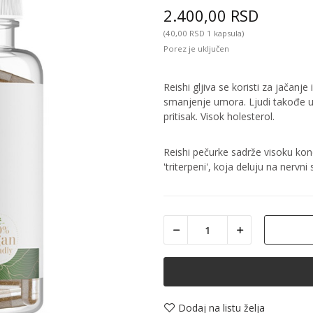
2.400,00 RSD
(40,00 RSD 1 kapsula)
Porez je uključen
Reishi gljiva se koristi za jačan
smanjenje umora. Ljudi takođe uz
pritisak. Visok holesterol.
Reishi pečurke sadrže visoku konce
'triterpeni', koja deluju na nervn
Dodaj na listu želja