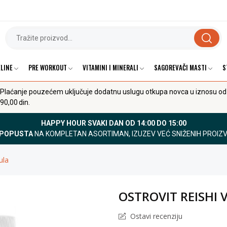
LINE
PRE WORKOUT
VITAMINI I MINERALI
SAGOREVAČI MASTI
S
Plaćanje pouzećem uključuje dodatnu uslugu otkupa novca u iznosu od
90,00 din.
HAPPY HOUR SVAKI DAN OD 14:00 DO 15:00
 POPUSTA
NA KOMPLETAN ASORTIMAN, IZUZEV VEĆ SNIŽENIH PROIZ
ula
OSTROVIT REISHI V
Ostavi recenziju