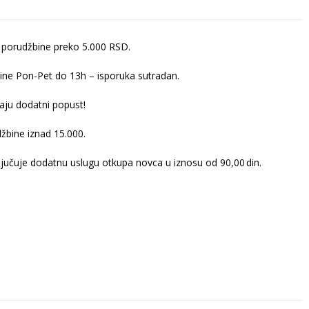
 porudžbine preko 5.000 RSD.
ine Pon-Pet do 13h – isporuka sutradan.
ju dodatni popust!
žbine iznad 15.000.
ljučuje dodatnu uslugu otkupa novca u iznosu od 90,00 din.