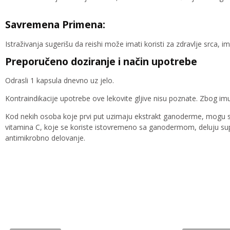
Savremena Primena:
Istraživanja sugerišu da reishi može imati koristi za zdravlje srca, 
Preporučeno doziranje i način upotrebe
Odrasli 1 kapsula dnevno uz jelo.
Kontraindikacije upotrebe ove lekovite gljive nisu poznate. Zbog i
Kod nekih osoba koje prvi put uzimaju ekstrakt ganoderme, mogu se ja
vitamina C, koje se koriste istovremeno sa ganodermom, deluju supro
antimikrobno delovanje.