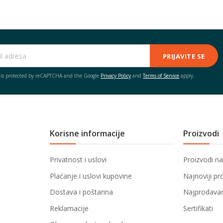
PRIJAVITE SE
e is protected by reCAPTCHA and the Google
Privacy Policy
and
Terms of Service
apply.
Korisne informacije
Proizvodi
Privatnost i uslovi
Proizvodi na
Plaćanje i uslovi kupovine
Najnoviji pr
Dostava i poštarina
Najprodavani
Reklamacije
Sertifikati