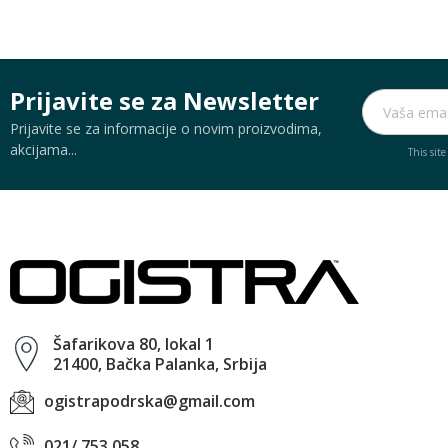
Prijavite se za Newsletter
Prijavite se za informacije o novim proizvodima,
akcijama...
This sit
Šafarikova 80, lokal 1
21400, Bačka Palanka, Srbija
ogistrapodrska@gmail.com
021/ 753 058