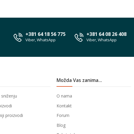
+381 64 18 56 775
+381 64 08 26 408
Viber, WhatsApp
Viber, WhatsApp
Možda Vas zanima...
 sniženju
O nama
oizvodi
Kontakt
ji proizvodi
Forum
Blog