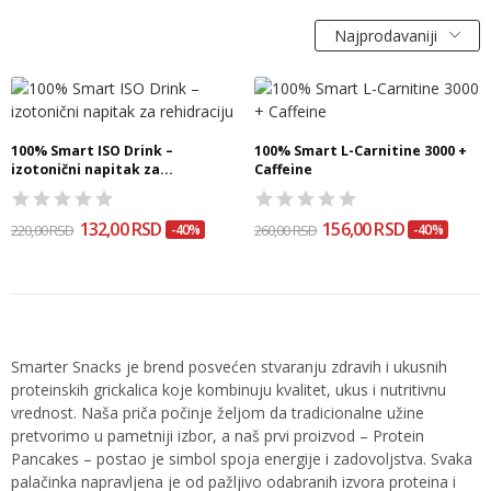
Najprodavaniji
100% Smart ISO Drink –
100% Smart L-Carnitine 3000 +
izotonični napitak za...
Caffeine
132,00 RSD
156,00 RSD
220,00 RSD
-40%
260,00 RSD
-40%
Smarter Snacks je brend posvećen stvaranju zdravih i ukusnih
proteinskih grickalica koje kombinuju kvalitet, ukus i nutritivnu
vrednost. Naša priča počinje željom da tradicionalne užine
pretvorimo u pametniji izbor, a naš prvi proizvod – Protein
Pancakes – postao je simbol spoja energije i zadovoljstva. Svaka
palačinka napravljena je od pažljivo odabranih izvora proteina i