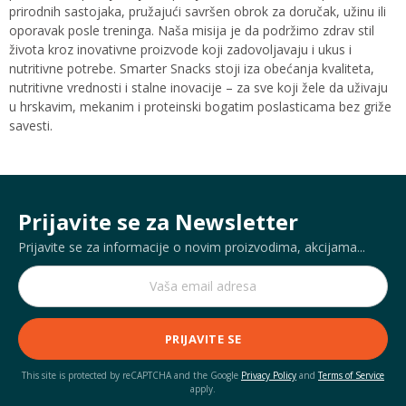
prirodnih sastojaka, pružajući savršen obrok za doručak, užinu ili
oporavak posle treninga. Naša misija je da podržimo zdrav stil
života kroz inovativne proizvode koji zadovoljavaju i ukus i
nutritivne potrebe. Smarter Snacks stoji iza obećanja kvaliteta,
nutritivne vrednosti i stalne inovacije – za sve koji žele da uživaju
u hrskavim, mekanim i proteinski bogatim poslasticama bez griže
savesti.
Prijavite se za Newsletter
Prijavite se za informacije o novim proizvodima, akcijama...
PRIJAVITE SE
This site is protected by reCAPTCHA and the Google
Privacy Policy
and
Terms of Service
apply.