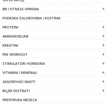
BB I FITNESS OPREMA

PODRSKA ZGLOBOVIMA I KOSTIMA
PROTEINI

AMINOKISELINE

KREATINI

PRE WORKOUT

STIMULATORI HORMONA

VITAMINI I MINERALI

SAGOREVAČI MASTI

BILJNI EKSTRATI

PREPORUKA MESECA