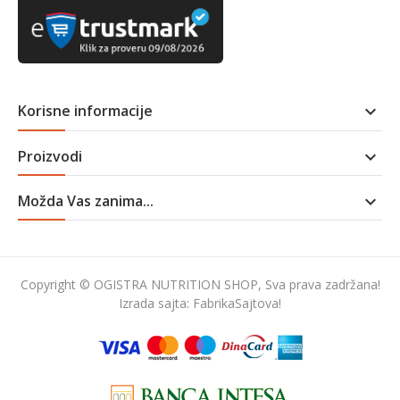
Korisne informacije

Proizvodi

Možda Vas zanima...

Copyright © OGISTRA NUTRITION SHOP, Sva prava zadržana!
Izrada sajta:
FabrikaSajtova!