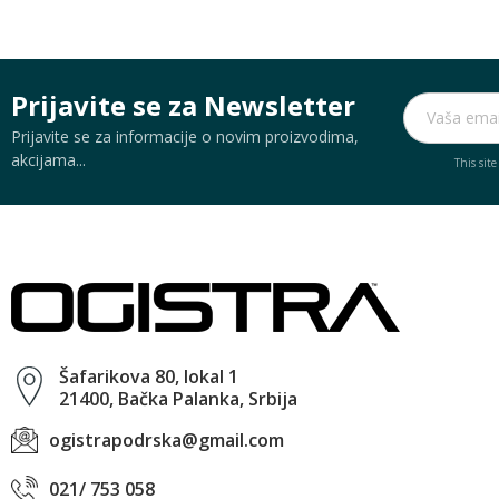
Prijavite se za Newsletter
Prijavite se za informacije o novim proizvodima,
akcijama...
This sit
Šafarikova 80, lokal 1
21400, Bačka Palanka, Srbija
ogistrapodrska@gmail.com
021/ 753 058