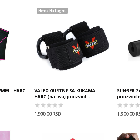
Nema Na Lageru
7MM - HARC
VALEO GURTNE SA KUKAMA -
SUNĐER ZA
HARC (na ovaj proizvod...
proizvod 
1.900,00 RSD
1.300,00 R