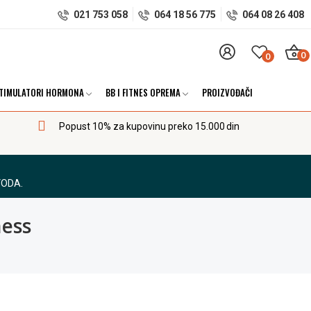
021 753 058
064 18 56 775
064 08 26 408
0
0
TIMULATORI HORMONA
BB I FITNES OPREMA
PROIZVOĐAČI
Popust 10% za kupovinu preko 15.000 din
VODA.
ness