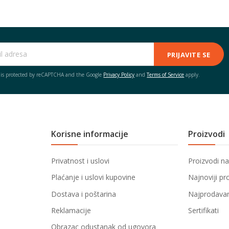
PRIJAVITE SE
e is protected by reCAPTCHA and the Google
Privacy Policy
and
Terms of Service
apply.
Korisne informacije
Proizvodi
Privatnost i uslovi
Proizvodi na
Plaćanje i uslovi kupovine
Najnoviji pr
Dostava i poštarina
Najprodavani
Reklamacije
Sertifikati
Obrazac odustanak od ugovora