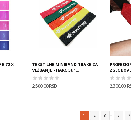
E 72 X
TEKSTILNE MINIBAND TRAKE ZA
PROFESION
VEŽBANJE - HARC 5u1...
ZGLOBOVE 
2.500,00 RSD
2.300,00 R
…
1
2
3
5