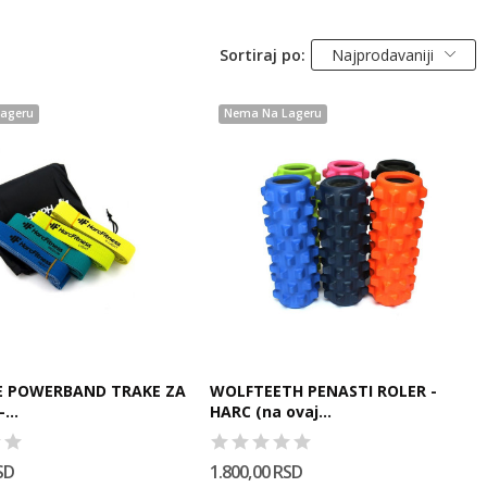
Sortiraj po:
Najprodavaniji
ageru
Nema Na Lageru
E POWERBAND TRAKE ZA
WOLFTEETH PENASTI ROLER -
...
HARC (na ovaj...
SD
1.800,00 RSD