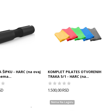
 ŠIPKU - HARC (na ovaj
KOMPLET PILATES OTVORENIH
nema...
TRAKA 5/1 - HARC (na...
SD
1.500,00 RSD
Nema Na Lageru