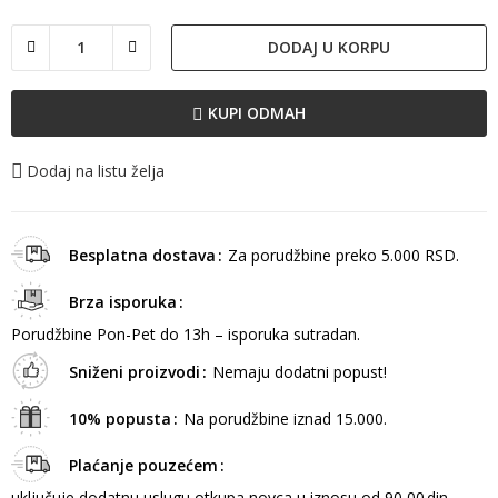
Blue
DODAJ U KORPU
KUPI ODMAH
Dodaj na listu želja
Besplatna dostava
Za porudžbine preko 5.000 RSD.
Brza isporuka
Porudžbine Pon-Pet do 13h – isporuka sutradan.
Sniženi proizvodi
Nemaju dodatni popust!
10% popusta
Na porudžbine iznad 15.000.
Plaćanje pouzećem
uključuje dodatnu uslugu otkupa novca u iznosu od 90,00 din.