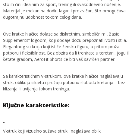
što ih čini idealnim za sport, trening ili svakodnevno nošenje.
Materijal je mekan na dodir, lagan i prozračan, što omogućava
dugotrajnu udobnost tokom celog dana.
Ove kratke hlačice dolaze sa diskretnim, simboličnim „Basic
Supplements” logoom, koji dodaje dozu prepoznatljivosti i stila.
Elegantnog su kroja koji ističe žensku figuru, a pritom pruža
potporu i fleksibilnost. Bez obzira da li trenirate u teretani, jogu ili
šetate gradom, AeroFit Shorts će biti vaš savršen partner.
Sa karakterističnim V-strukom, ove kratke hlačice naglašavaju
struk, oblikuju siluetu i pružaju potpunu slobodu kretanja – bez
klizanja ili uvijanja tokom treninga.
Ključne karakteristike:
V-struk koji vizuelno sužava struk i naglašava oblik