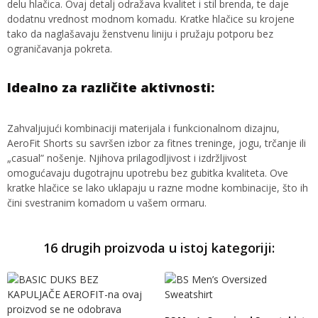
delu hlačica. Ovaj detalj odražava kvalitet i stil brenda, te daje
dodatnu vrednost modnom komadu. Kratke hlačice su krojene
tako da naglašavaju ženstvenu liniju i pružaju potporu bez
ograničavanja pokreta.
Idealno za različite aktivnosti:
Zahvaljujući kombinaciji materijala i funkcionalnom dizajnu,
AeroFit Shorts su savršen izbor za fitnes treninge, jogu, trčanje ili
„casual” nošenje. Njihova prilagodljivost i izdržljivost
omogućavaju dugotrajnu upotrebu bez gubitka kvaliteta. Ove
kratke hlačice se lako uklapaju u razne modne kombinacije, što ih
čini svestranim komadom u vašem ormaru.
16 drugih proizvoda u istoj kategoriji: