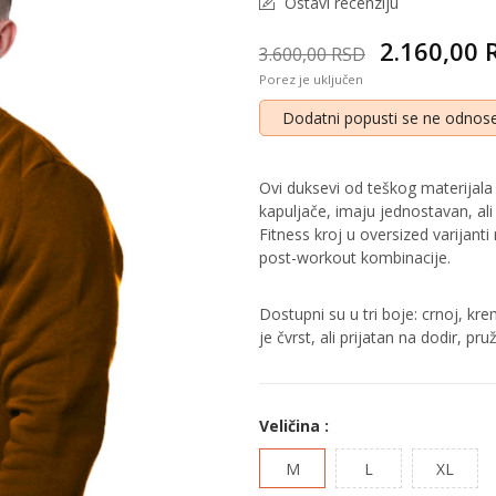
Ostavi recenziju
2.160,00
3.600,00 RSD
Porez je uključen
Dodatni popusti se ne odnose
Ovi duksevi od teškog materijala 
kapuljače, imaju jednostavan, ali e
Fitness kroj u oversized varijanti
post-workout kombinacije.
Dostupni su u tri boje: crnoj, kre
je čvrst, ali prijatan na dodir, 
Veličina :
M
L
XL