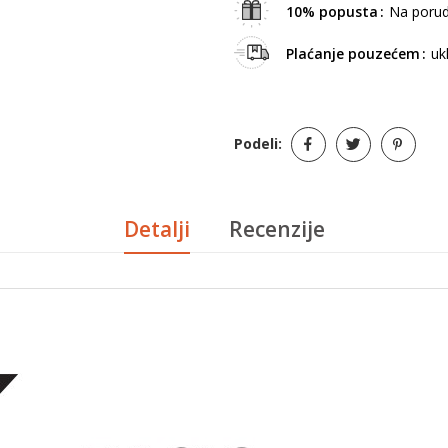
10% popusta
Na porud
Plaćanje pouzećem
uk
Podeli:
Detalji
Recenzije