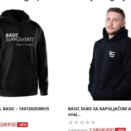
 BASIC - 1301202500015
BASIC DUKS SA KAPULJAČOM A
ovaj...
0,00 RSD
-40%
2.340,00 RSD
3.900,00 RSD
-40%