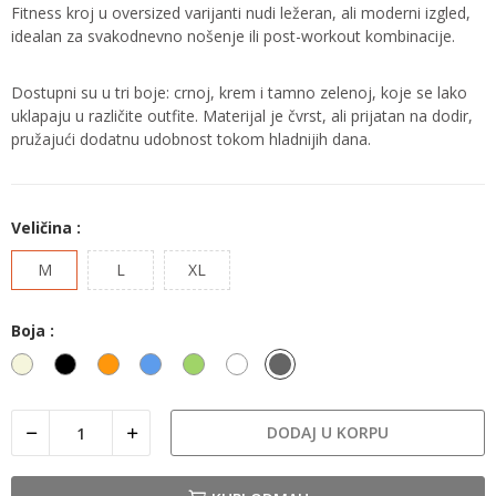
Fitness kroj u oversized varijanti nudi ležeran, ali moderni izgled,
idealan za svakodnevno nošenje ili post-workout kombinacije.
Dostupni su u tri boje: crnoj, krem i tamno zelenoj, koje se lako
uklapaju u različite outfite. Materijal je čvrst, ali prijatan na dodir,
pružajući dodatnu udobnost tokom hladnijih dana.
Veličina :
M
L
XL
Boja :
Bež
Crna
Narandžasta
Plava
Zelena
boja
Tamno
kapucina
siva
DODAJ U KORPU