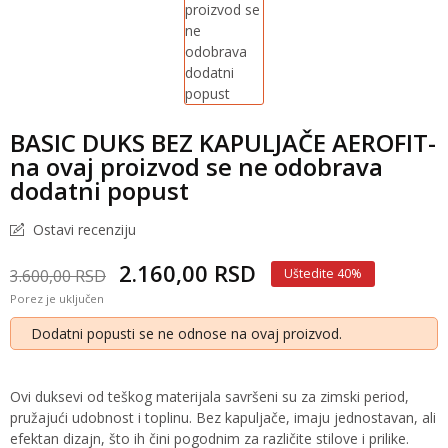
BASIC DUKS BEZ KAPULJAČE AEROFIT-
na ovaj proizvod se ne odobrava
dodatni popust
Ostavi recenziju
2.160,00 RSD
3.600,00 RSD
Uštedite 40%
Porez je uključen
Dodatni popusti se ne odnose na ovaj proizvod.
Ovi duksevi od teškog materijala savršeni su za zimski period,
pružajući udobnost i toplinu. Bez kapuljače, imaju jednostavan, ali
efektan dizajn, što ih čini pogodnim za različite stilove i prilike.