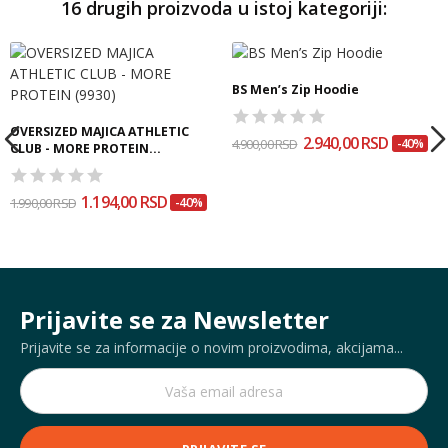
16 drugih proizvoda u istoj kategoriji:
BS Men’s Zip Hoodie
OVERSIZED MAJICA ATHLETIC
2.940,00 RSD
4.900,00 RSD
-40%
CLUB - MORE PROTEIN...
1.194,00 RSD
1.990,00 RSD
-40%
Prijavite se za Newsletter
Prijavite se za informacije o novim proizvodima, akcijama...