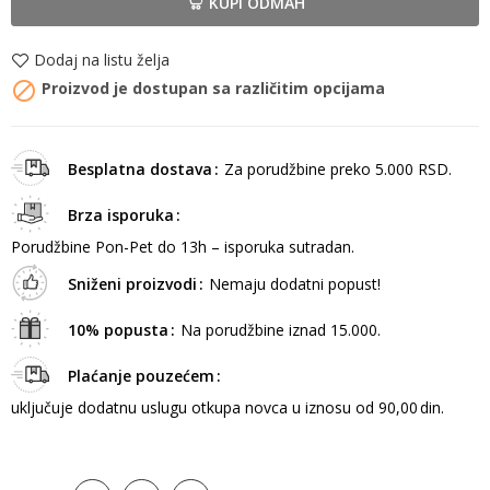
KUPI ODMAH
Dodaj na listu želja

Proizvod je dostupan sa različitim opcijama
Besplatna dostava
Za porudžbine preko 5.000 RSD.
Brza isporuka
Porudžbine Pon-Pet do 13h – isporuka sutradan.
Sniženi proizvodi
Nemaju dodatni popust!
10% popusta
Na porudžbine iznad 15.000.
Plaćanje pouzećem
uključuje dodatnu uslugu otkupa novca u iznosu od 90,00 din.