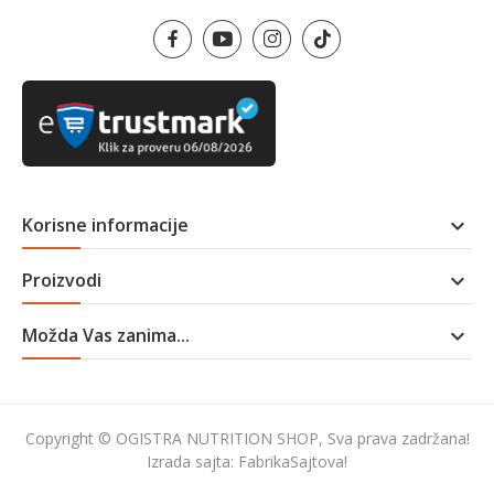
Korisne informacije

Proizvodi

Možda Vas zanima...

Copyright © OGISTRA NUTRITION SHOP, Sva prava zadržana!
Izrada sajta:
FabrikaSajtova!