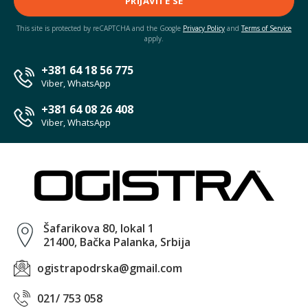
PRIJAVITE SE
This site is protected by reCAPTCHA and the Google
Privacy Policy
and
Terms of Service
apply.
+381 64 18 56 775
Viber, WhatsApp
+381 64 08 26 408
Viber, WhatsApp
Šafarikova 80, lokal 1
21400, Bačka Palanka, Srbija
ogistrapodrska@gmail.com
021/ 753 058