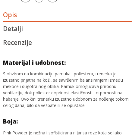
Opis
Detalji
Recenzije
Materijal i udobnost:
S obzirom na kombinaciju pamuka i poliestera, trenerka je
izuzetno prijatna na koži, sa savršenim balansiranjem između
mekoće i dugotrajnog oblika. Pamuk omogućava prirodnu
ventilaciju, dok poliester doprinosi elastičnosti i otpornosti na
habanje. Ovo čini trenerku izuzetno udobnom za nošenje tokom
celog dana, bilo da vežbate ili se opuštate.
Boja:
Pink Powder je nežna i sofisticirana nijansa roze koja se lako