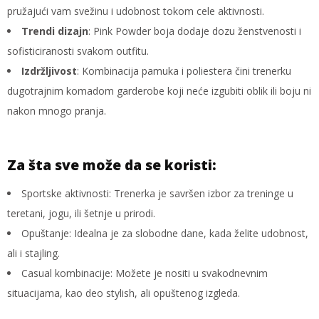
pružajući vam svežinu i udobnost tokom cele aktivnosti.
Trendi dizajn
: Pink Powder boja dodaje dozu ženstvenosti i
sofisticiranosti svakom outfitu.
Izdržljivost
: Kombinacija pamuka i poliestera čini trenerku
dugotrajnim komadom garderobe koji neće izgubiti oblik ili boju ni
nakon mnogo pranja.
Za šta sve može da se koristi:
Sportske aktivnosti: Trenerka je savršen izbor za treninge u
teretani, jogu, ili šetnje u prirodi.
Opuštanje: Idealna je za slobodne dane, kada želite udobnost,
ali i stajling.
Casual kombinacije: Možete je nositi u svakodnevnim
situacijama, kao deo stylish, ali opuštenog izgleda.