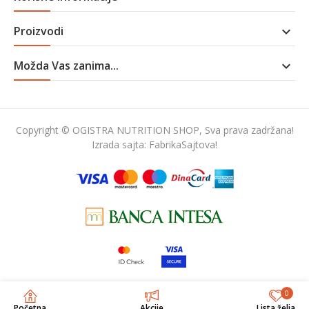
Proizvodi

Možda Vas zanima...

Copyright © OGISTRA NUTRITION SHOP, Sva prava zadržana!
Izrada sajta:
FabrikaSajtova!
0
Početna
Akcije
Lista želja