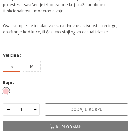
poliestera, savršen je izbor za one koji traže udobnost,
funkcionalnost i moderan dizajn.
Ovaj komplet je idealan za svakodnevne aktivnosti, treninge,
opuštanje kod kuće, ili čak kao stajling za casual izlaske.
Veličina :
S
M
Boja :
Roza
DODAJ U KORPU
KUPI ODMAH