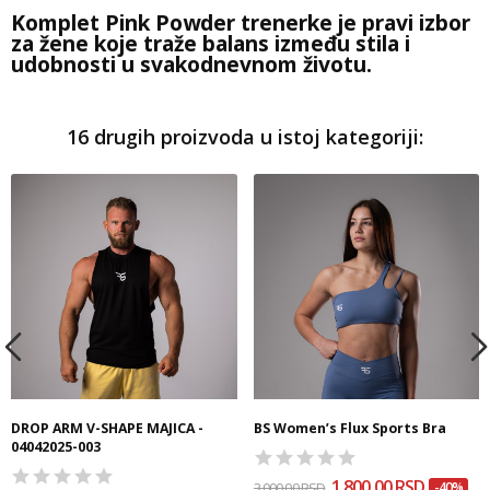
Komplet Pink Powder trenerke je pravi izbor
za žene koje traže balans između stila i
udobnosti u svakodnevnom životu.
16 drugih proizvoda u istoj kategoriji:
DROP ARM V-SHAPE MAJICA -
BS Women’s Flux Sports Bra
04042025-003
1.800,00 RSD
3.000,00 RSD
-40%