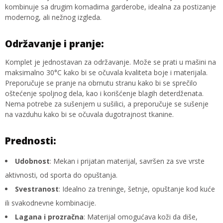
kombinuje sa drugim komadima garderobe, idealna za postizanje
modernog, ali nežnog izgleda.
Održavanje i pranje:
Komplet je jednostavan za održavanje. Može se prati u mašini na
maksimalno 30°C kako bi se očuvala kvaliteta boje i materijala.
Preporučuje se pranje na obrnutu stranu kako bi se sprečilo
oštećenje spoljnog dela, kao i korišćenje blagih deterdženata.
Nema potrebe za sušenjem u sušilici, a preporučuje se sušenje
na vazduhu kako bi se očuvala dugotrajnost tkanine.
Prednosti:
Udobnost
: Mekan i prijatan materijal, savršen za sve vrste
aktivnosti, od sporta do opuštanja.
Svestranost
: Idealno za treninge, šetnje, opuštanje kod kuće
ili svakodnevne kombinacije.
Lagana i prozračna
: Materijal omogućava koži da diše,