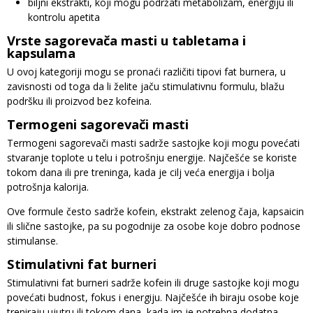
biljni ekstrakti, koji mogu podržati metabolizam, energiju ili
kontrolu apetita
Vrste sagorevača masti u tabletama i
kapsulama
U ovoj kategoriji mogu se pronaći različiti tipovi fat burnera, u
zavisnosti od toga da li želite jaču stimulativnu formulu, blažu
podršku ili proizvod bez kofeina.
Termogeni sagorevači masti
Termogeni sagorevači masti sadrže sastojke koji mogu povećati
stvaranje toplote u telu i potrošnju energije. Najčešće se koriste
tokom dana ili pre treninga, kada je cilj veća energija i bolja
potrošnja kalorija.
Ove formule često sadrže kofein, ekstrakt zelenog čaja, kapsaicin
ili slične sastojke, pa su pogodnije za osobe koje dobro podnose
stimulanse.
Stimulativni fat burneri
Stimulativni fat burneri sadrže kofein ili druge sastojke koji mogu
povećati budnost, fokus i energiju. Najčešće ih biraju osobe koje
treniraju ujutru ili tokom dana, kada im je potrebna dodatna