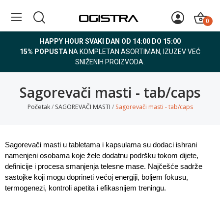
0
HAPPY HOUR SVAKI DAN OD 14:00 DO 15:00
15% POPUSTA
NA KOMPLETAN ASORTIMAN, IZUZEV VEĆ
SNIŽENIH PROIZVODA.
Sagorevači masti - tab/caps
Početak
SAGOREVAČI MASTI
Sagorevači masti - tab/caps
Sagorevači masti u tabletama i kapsulama su dodaci ishrani 
namenjeni osobama koje žele dodatnu podršku tokom dijete, 
definicije i procesa smanjenja telesne mase. Najčešće sadrže 
sastojke koji mogu doprineti većoj energiji, boljem fokusu, 
termogenezi, kontroli apetita i efikasnijem treningu.