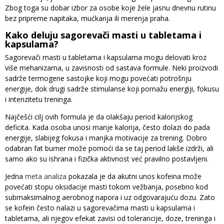
Zbog toga su dobar izbor za osobe koje žele jasnu dnevnu rutinu
bez pripreme napitaka, mućkanja ili merenja praha.
Kako deluju sagorevači masti u tabletama i
kapsulama?
Sagorevači masti u tabletama i kapsulama mogu delovati kroz
više mehanizama, u zavisnosti od sastava formule. Neki proizvodi
sadrže termogene sastojke koji mogu povećati potrošnju
energije, dok drugi sadrže stimulanse koji pomažu energiji, fokusu
i intenzitetu treninga.
Najčešći cilj ovih formula je da olakšaju period kalorijskog
deficita. Kada osoba unosi manje kalorija, često dolazi do pada
energije, slabijeg fokusa i manjka motivacije za trening. Dobro
odabran fat burner može pomoći da se taj period lakše izdrži, ali
samo ako su ishrana i fizička aktivnost već pravilno postavljeni.
Jedna
meta analiza
pokazala je da akutni unos kofeina može
povećati stopu oksidacije masti tokom vežbanja, posebno kod
submaksimalnog aerobnog napora i uz odgovarajuću dozu. Zato
se kofein često nalazi u sagorevačima masti u kapsulama i
tabletama, ali njegov efekat zavisi od tolerancije, doze, treninga i