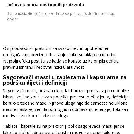
Još uvek nema dostupnih proizvoda.
Samo nastavite! Još proizvoda će se pojaviti ovde čim se budu
dodali.
Ovi proizvodi su praktični za svakodnevnu upotrebu jer
omogućavaju precizno doziranje i lako se uklapaju u rutinu.
Najbolji efekti postižu se kada se koriste uz kalorijski deficit,
pravilnu ishranu i redovnu fizičku aktivnost.
Sagorevači masti u tabletama i kapsulama za
podršku dijeti i definiciji
Sagorevači masti, poznati i kao fat burneri, predstavljaju dodatke
ishrani koji se koriste kao podrška procesu mršavljenja, definicije i
kontrole telesne mase. Njihova uloga nije da samostalno uklone
masne naslage, već da pomognu u održavanju energije, fokusa i
motivacije tokom dijete i treninga.
Tablete i kapsule su najpraktičniji oblik sagorevača masti jer se
lako doziraju, jednostavno koriste i mogu se poneti bilo gde.