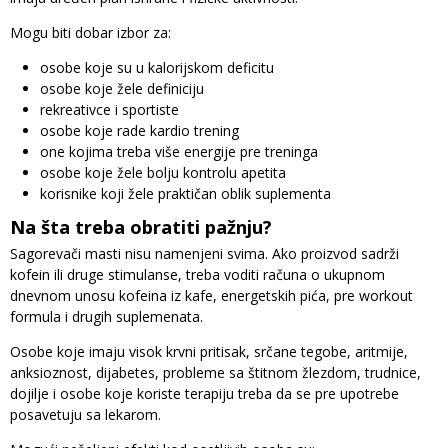
Mogu biti dobar izbor za:
osobe koje su u kalorijskom deficitu
osobe koje žele definiciju
rekreativce i sportiste
osobe koje rade kardio trening
one kojima treba više energije pre treninga
osobe koje žele bolju kontrolu apetita
korisnike koji žele praktičan oblik suplementa
Na šta treba obratiti pažnju?
Sagorevači masti nisu namenjeni svima. Ako proizvod sadrži
kofein ili druge stimulanse, treba voditi računa o ukupnom
dnevnom unosu kofeina iz kafe, energetskih pića, pre workout
formula i drugih suplemenata.
Osobe koje imaju visok krvni pritisak, srčane tegobe, aritmije,
anksioznost, dijabetes, probleme sa štitnom žlezdom, trudnice,
dojilje i osobe koje koriste terapiju treba da se pre upotrebe
posavetuju sa lekarom.