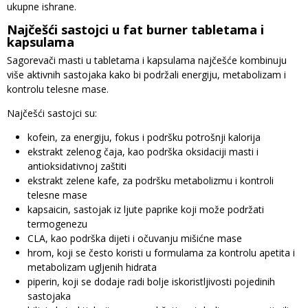
ukupne ishrane.
Najčešći sastojci u fat burner tabletama i
kapsulama
Sagorevači masti u tabletama i kapsulama najčešće kombinuju
više aktivnih sastojaka kako bi podržali energiju, metabolizam i
kontrolu telesne mase.
Najčešći sastojci su:
kofein, za energiju, fokus i podršku potrošnji kalorija
ekstrakt zelenog čaja, kao podrška oksidaciji masti i
antioksidativnoj zaštiti
ekstrakt zelene kafe, za podršku metabolizmu i kontroli
telesne mase
kapsaicin, sastojak iz ljute paprike koji može podržati
termogenezu
CLA, kao podrška dijeti i očuvanju mišićne mase
hrom, koji se često koristi u formulama za kontrolu apetita i
metabolizam ugljenih hidrata
piperin, koji se dodaje radi bolje iskoristljivosti pojedinih
sastojaka