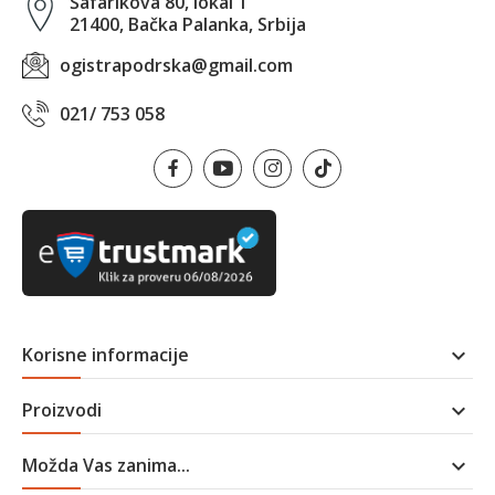
Šafarikova 80, lokal 1
21400, Bačka Palanka, Srbija
ogistrapodrska@gmail.com
021/ 753 058
Korisne informacije

Proizvodi

Možda Vas zanima...
