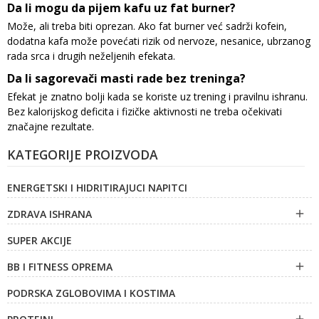
Da li mogu da pijem kafu uz fat burner?
Može, ali treba biti oprezan. Ako fat burner već sadrži kofein,
dodatna kafa može povećati rizik od nervoze, nesanice, ubrzanog
rada srca i drugih neželjenih efekata.
Da li sagorevači masti rade bez treninga?
Efekat je znatno bolji kada se koriste uz trening i pravilnu ishranu.
Bez kalorijskog deficita i fizičke aktivnosti ne treba očekivati
značajne rezultate.
KATEGORIJE PROIZVODA
ENERGETSKI I HIDRITIRAJUCI NAPITCI
ZDRAVA ISHRANA

SUPER AKCIJE
BB I FITNESS OPREMA

PODRSKA ZGLOBOVIMA I KOSTIMA