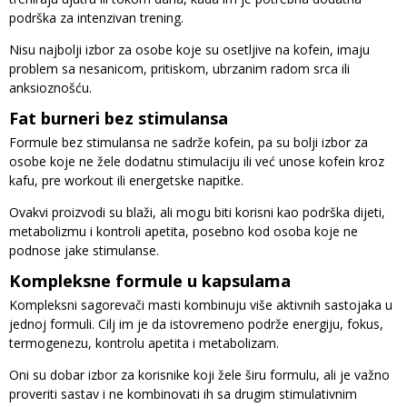
podrška za intenzivan trening.
Nisu najbolji izbor za osobe koje su osetljive na kofein, imaju
problem sa nesanicom, pritiskom, ubrzanim radom srca ili
anksioznošću.
Fat burneri bez stimulansa
Formule bez stimulansa ne sadrže kofein, pa su bolji izbor za
osobe koje ne žele dodatnu stimulaciju ili već unose kofein kroz
kafu, pre workout ili energetske napitke.
Ovakvi proizvodi su blaži, ali mogu biti korisni kao podrška dijeti,
metabolizmu i kontroli apetita, posebno kod osoba koje ne
podnose jake stimulanse.
Kompleksne formule u kapsulama
Kompleksni sagorevači masti kombinuju više aktivnih sastojaka u
jednoj formuli. Cilj im je da istovremeno podrže energiju, fokus,
termogenezu, kontrolu apetita i metabolizam.
Oni su dobar izbor za korisnike koji žele širu formulu, ali je važno
proveriti sastav i ne kombinovati ih sa drugim stimulativnim