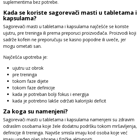
suplementima bez potrebe.
Kada se koriste sagorevači masti u tabletama i
kapsulama?
Sagorevači masti u tabletama i kapsulama najčešće se koriste
ujutru, pre treninga ili prema preporuci proizvođača. Proizvodi koji
sadrže kofein ne preporučuju se kasno popodne ili uveče, jer
mogu ometati san.
Najčešća upotreba je:
ujutru uz obrok
pre treninga
tokom faze dijete
tokom faze definicije
kada je potreban bolji fokus i energija
kada je potrebno lakše održati kalorijski deficit
Za koga su namenjeni?
Sagorevači masti u tabletama i kapsulama namenjeni su zdravim
odraslim osobama koje žele dodatnu podršku tokom mršavljenja,
definicije ili treninga. Najviše smisla imaju kod osoba koje već
imaju uređen plan ishrane i fizičke aktivnosti.