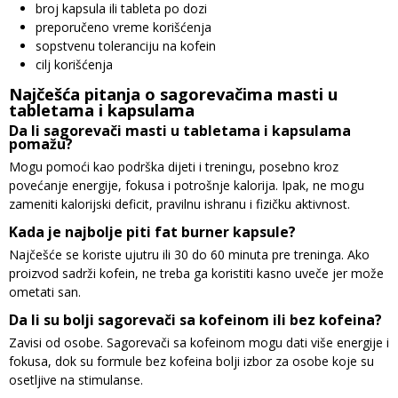
broj kapsula ili tableta po dozi
preporučeno vreme korišćenja
sopstvenu toleranciju na kofein
cilj korišćenja
Najčešća pitanja o sagorevačima masti u
tabletama i kapsulama
Da li sagorevači masti u tabletama i kapsulama
pomažu?
Mogu pomoći kao podrška dijeti i treningu, posebno kroz
povećanje energije, fokusa i potrošnje kalorija. Ipak, ne mogu
zameniti kalorijski deficit, pravilnu ishranu i fizičku aktivnost.
Kada je najbolje piti fat burner kapsule?
Najčešće se koriste ujutru ili 30 do 60 minuta pre treninga. Ako
proizvod sadrži kofein, ne treba ga koristiti kasno uveče jer može
ometati san.
Da li su bolji sagorevači sa kofeinom ili bez kofeina?
Zavisi od osobe. Sagorevači sa kofeinom mogu dati više energije i
fokusa, dok su formule bez kofeina bolji izbor za osobe koje su
osetljive na stimulanse.