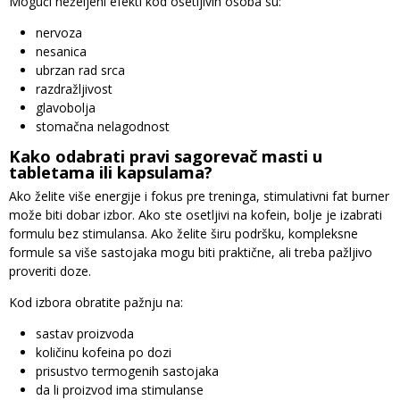
Mogući neželjeni efekti kod osetljivih osoba su:
nervoza
nesanica
ubrzan rad srca
razdražljivost
glavobolja
stomačna nelagodnost
Kako odabrati pravi sagorevač masti u
tabletama ili kapsulama?
Ako želite više energije i fokus pre treninga, stimulativni fat burner
može biti dobar izbor. Ako ste osetljivi na kofein, bolje je izabrati
formulu bez stimulansa. Ako želite širu podršku, kompleksne
formule sa više sastojaka mogu biti praktične, ali treba pažljivo
proveriti doze.
Kod izbora obratite pažnju na:
sastav proizvoda
količinu kofeina po dozi
prisustvo termogenih sastojaka
da li proizvod ima stimulanse