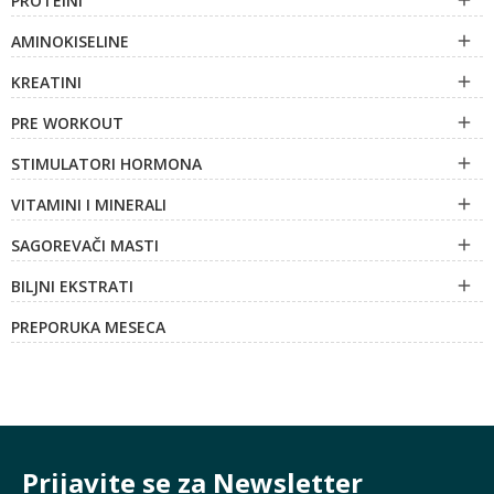
PROTEINI

AMINOKISELINE

KREATINI

PRE WORKOUT

STIMULATORI HORMONA

VITAMINI I MINERALI

SAGOREVAČI MASTI

BILJNI EKSTRATI

PREPORUKA MESECA
Prijavite se za Newsletter