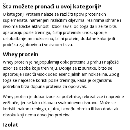
Šta možete pronaći u ovoj kategoriji?
U kategoriji Proteini nalaze se različiti tipovi proteinskih
suplemenata, namenjeni različitim ciljevima, režimima ishrane i
nivoima fizičke aktivnosti. Izbor zavisi od toga da li želite brzu
apsorpciju posle treninga, čistiji proteinski unos, sporije
oslobađanje aminokiselina, biljni protein, dodatne kalorije ili
podršku zglobovima i vezivnom tkivu.
Whey protein
Whey protein je najpopularniji oblik proteina u prahu i najčešći
izbor za osobe koje treniraju. Dobija se iz surutke, brzo se
apsorbuje i sadrži visok udeo esencijalnih aminokiselina. Zbog
toga se najčešće koristi posle treninga, kada je organizmu
potrebna brza dopuna proteina za oporavak.
Whey protein je dobar izbor za početnike, rekreativce i napredne
vežbače, jer se lako uklapa u svakodnevnu ishranu. Može se
koristiti nakon treninga, ujutru, između obroka ili kao dodatak
obroku koji nema dovoljno proteina.
Izolat