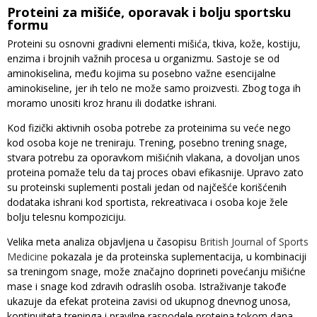
Proteini za mišiće, oporavak i bolju sportsku
formu
Proteini su osnovni gradivni elementi mišića, tkiva, kože, kostiju,
enzima i brojnih važnih procesa u organizmu. Sastoje se od
aminokiselina, među kojima su posebno važne esencijalne
aminokiseline, jer ih telo ne može samo proizvesti. Zbog toga ih
moramo unositi kroz hranu ili dodatke ishrani.
Kod fizički aktivnih osoba potrebe za proteinima su veće nego
kod osoba koje ne treniraju. Trening, posebno trening snage,
stvara potrebu za oporavkom mišićnih vlakana, a dovoljan unos
proteina pomaže telu da taj proces obavi efikasnije. Upravo zato
su proteinski suplementi postali jedan od najčešće korišćenih
dodataka ishrani kod sportista, rekreativaca i osoba koje žele
bolju telesnu kompoziciju.
Velika meta analiza objavljena u časopisu
British Journal of Sports
Medicine
pokazala je da proteinska suplementacija, u kombinaciji
sa treningom snage, može značajno doprineti povećanju mišićne
mase i snage kod zdravih odraslih osoba. Istraživanje takođe
ukazuje da efekat proteina zavisi od ukupnog dnevnog unosa,
kontinuiteta treninga i pravilne raspodele proteina tokom dana.