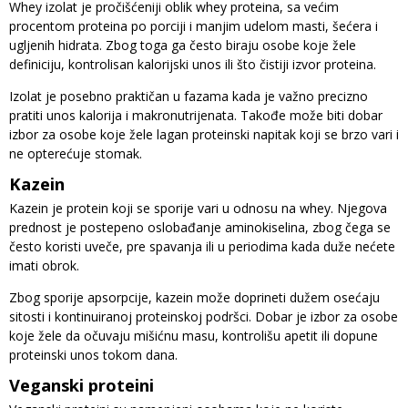
Whey izolat je pročišćeniji oblik whey proteina, sa većim
procentom proteina po porciji i manjim udelom masti, šećera i
ugljenih hidrata. Zbog toga ga često biraju osobe koje žele
definiciju, kontrolisan kalorijski unos ili što čistiji izvor proteina.
Izolat je posebno praktičan u fazama kada je važno precizno
pratiti unos kalorija i makronutrijenata. Takođe može biti dobar
izbor za osobe koje žele lagan proteinski napitak koji se brzo vari i
ne opterećuje stomak.
Kazein
Kazein je protein koji se sporije vari u odnosu na whey. Njegova
prednost je postepeno oslobađanje aminokiselina, zbog čega se
često koristi uveče, pre spavanja ili u periodima kada duže nećete
imati obrok.
Zbog sporije apsorpcije, kazein može doprineti dužem osećaju
sitosti i kontinuiranoj proteinskoj podršci. Dobar je izbor za osobe
koje žele da očuvaju mišićnu masu, kontrolišu apetit ili dopune
proteinski unos tokom dana.
Veganski proteini