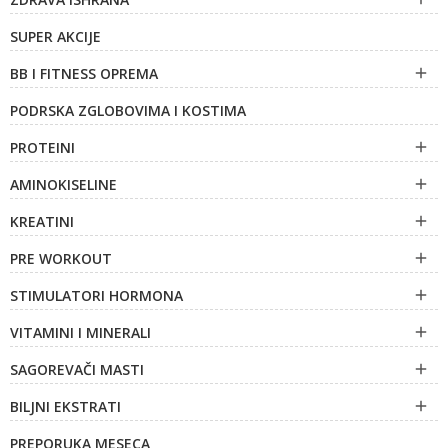
SUPER AKCIJE
BB I FITNESS OPREMA

PODRSKA ZGLOBOVIMA I KOSTIMA
PROTEINI

AMINOKISELINE

KREATINI

PRE WORKOUT

STIMULATORI HORMONA

VITAMINI I MINERALI

SAGOREVAČI MASTI

BILJNI EKSTRATI

PREPORUKA MESECA