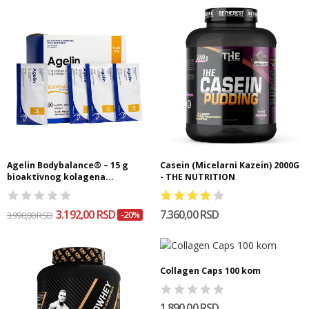
Agelin Bodybalance® – 15 g
Casein (Micelarni Kazein) 2000G
bioaktivnog kolagena...
- THE NUTRITION
3.192,00 RSD
7.360,00 RSD
3.990,00 RSD
-20%
Collagen Caps 100 kom
1.890,00 RSD