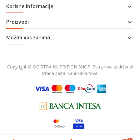
Korisne informacije

Proizvodi

Možda Vas zanima...

Copyright © OGISTRA NUTRITION SHOP, Sva prava zadržana!
Izrada sajta:
FabrikaSajtova!