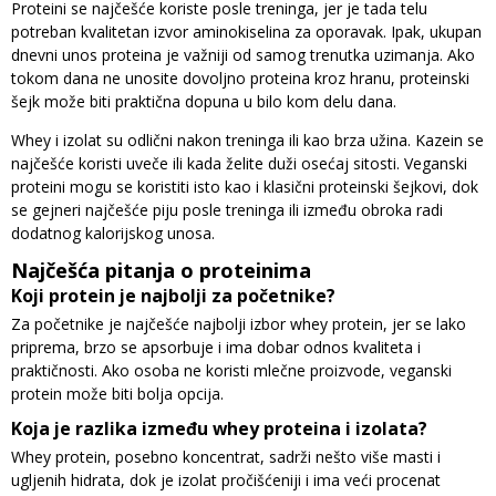
Proteini se najčešće koriste posle treninga, jer je tada telu
potreban kvalitetan izvor aminokiselina za oporavak. Ipak, ukupan
dnevni unos proteina je važniji od samog trenutka uzimanja. Ako
tokom dana ne unosite dovoljno proteina kroz hranu, proteinski
šejk može biti praktična dopuna u bilo kom delu dana.
Whey i izolat su odlični nakon treninga ili kao brza užina. Kazein se
najčešće koristi uveče ili kada želite duži osećaj sitosti. Veganski
proteini mogu se koristiti isto kao i klasični proteinski šejkovi, dok
se gejneri najčešće piju posle treninga ili između obroka radi
dodatnog kalorijskog unosa.
Najčešća pitanja o proteinima
Koji protein je najbolji za početnike?
Za početnike je najčešće najbolji izbor whey protein, jer se lako
priprema, brzo se apsorbuje i ima dobar odnos kvaliteta i
praktičnosti. Ako osoba ne koristi mlečne proizvode, veganski
protein može biti bolja opcija.
Koja je razlika između whey proteina i izolata?
Whey protein, posebno koncentrat, sadrži nešto više masti i
ugljenih hidrata, dok je izolat pročišćeniji i ima veći procenat