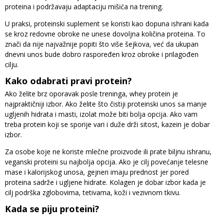
proteina i podržavaju adaptaciju mišića na trening.
U praksi, proteinski suplement se koristi kao dopuna ishrani kada
se kroz redovne obroke ne unese dovoljna količina proteina. To
znači da nije najvažnije popiti što više šejkova, već da ukupan
dnevni unos bude dobro raspoređen kroz obroke i prilagođen
cilju.
Kako odabrati pravi protein?
Ako želite brz oporavak posle treninga, whey protein je
najpraktičniji izbor. Ako želite što čistiji proteinski unos sa manje
ugljenih hidrata i masti, izolat može biti bolja opcija. Ako vam
treba protein koji se sporije vari i duže drži sitost, kazein je dobar
izbor.
Za osobe koje ne koriste mlečne proizvode ili prate biljnu ishranu,
veganski proteini su najbolja opcija. Ako je cilj povećanje telesne
mase i kalorijskog unosa, gejneri imaju prednost jer pored
proteina sadrže i ugljene hidrate. Kolagen je dobar izbor kada je
cilj podrška zglobovima, tetivama, koži i vezivnom tkivu.
Kada se piju proteini?