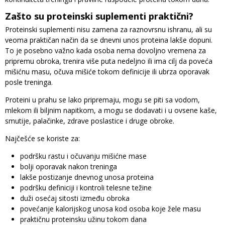
Zašto su proteinski suplementi praktični?
Proteinski suplementi nisu zamena za raznovrsnu ishranu, ali su
veoma praktičan način da se dnevni unos proteina lakše dopuni.
To je posebno važno kada osoba nema dovoljno vremena za
pripremu obroka, trenira više puta nedeljno ili ima cilj da poveća
mišićnu masu, očuva mišiće tokom definicije ili ubrza oporavak
posle treninga.
Proteini u prahu se lako pripremaju, mogu se piti sa vodom,
mlekom ili biljnim napitkom, a mogu se dodavati i u ovsene kaše,
smutije, palačinke, zdrave poslastice i druge obroke.
Najčešće se koriste za:
podršku rastu i očuvanju mišićne mase
bolji oporavak nakon treninga
lakše postizanje dnevnog unosa proteina
podršku definiciji i kontroli telesne težine
duži osećaj sitosti između obroka
povećanje kalorijskog unosa kod osoba koje žele masu
praktičnu proteinsku užinu tokom dana