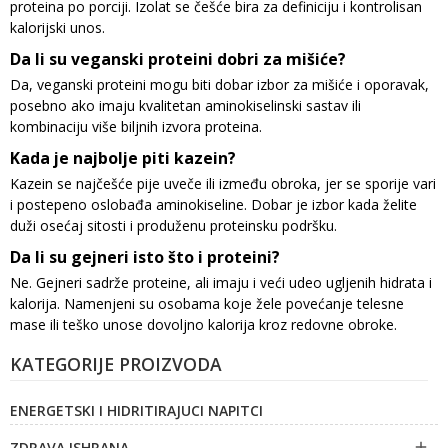
proteina po porciji. Izolat se češće bira za definiciju i kontrolisan
kalorijski unos.
Da li su veganski proteini dobri za mišiće?
Da, veganski proteini mogu biti dobar izbor za mišiće i oporavak,
posebno ako imaju kvalitetan aminokiselinski sastav ili
kombinaciju više biljnih izvora proteina.
Kada je najbolje piti kazein?
Kazein se najčešće pije uveče ili između obroka, jer se sporije vari
i postepeno oslobađa aminokiseline. Dobar je izbor kada želite
duži osećaj sitosti i produženu proteinsku podršku.
Da li su gejneri isto što i proteini?
Ne. Gejneri sadrže proteine, ali imaju i veći udeo ugljenih hidrata i
kalorija. Namenjeni su osobama koje žele povećanje telesne
mase ili teško unose dovoljno kalorija kroz redovne obroke.
KATEGORIJE PROIZVODA
ENERGETSKI I HIDRITIRAJUCI NAPITCI
ZDRAVA ISHRANA
