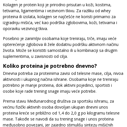
Kolagen je protein koji je prirodno prisutan u koži, kostima,
tetivama, ligamentima i vezivnom tkivu. Za razliku od whey
proteina ili izolata, kolagen se najčešće ne koristi primarno za
izgradnju mišića, već kao podrška zglobovima, koži, tetivama i
oporavku vezivnog tkiva.
Posebno je zanimljiv osobama koje treniraju, trče, imaju veće
opterećenje zglobova ili žele dodatnu podršku aktivnom načinu
života. Može se koristiti samostalno ili u kombinaciji sa drugim
suplementima, u zavisnosti od cilja.
Koliko proteina je potrebno dnevno?
Dnevna potreba za proteinima zavisi od telesne mase, cilja, nivoa
aktivnosti i ukupnog načina ishrane. Osobama koje ne treniraju
potrebno je manje proteina, dok aktivni pojedinci, sportisti i
osobe koje rade trening snage imaju veće potrebe.
Prema stavu Međunarodnog društva za sportsku ishranu, za
većinu fizički aktivnih osoba dovoljan ukupan dnevni unos
proteina kreće se približno od 1,4 do 2,0 g po kilogramu telesne
mase. Takođe se navodi da su trening snage i unos proteina
međusobno povezani, jer zajedno stimulišu sintezu mišićnih