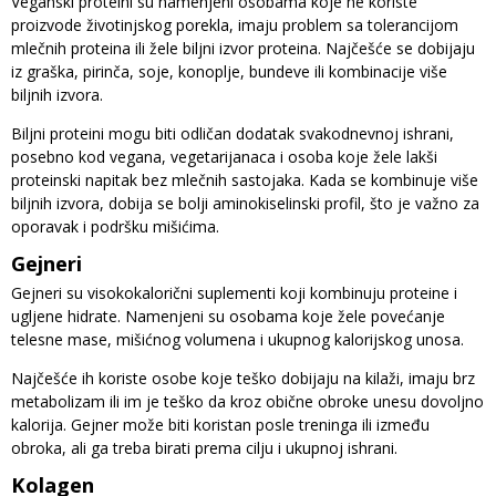
Veganski proteini su namenjeni osobama koje ne koriste
proizvode životinjskog porekla, imaju problem sa tolerancijom
mlečnih proteina ili žele biljni izvor proteina. Najčešće se dobijaju
iz graška, pirinča, soje, konoplje, bundeve ili kombinacije više
biljnih izvora.
Biljni proteini mogu biti odličan dodatak svakodnevnoj ishrani,
posebno kod vegana, vegetarijanaca i osoba koje žele lakši
proteinski napitak bez mlečnih sastojaka. Kada se kombinuje više
biljnih izvora, dobija se bolji aminokiselinski profil, što je važno za
oporavak i podršku mišićima.
Gejneri
Gejneri su visokokalorični suplementi koji kombinuju proteine i
ugljene hidrate. Namenjeni su osobama koje žele povećanje
telesne mase, mišićnog volumena i ukupnog kalorijskog unosa.
Najčešće ih koriste osobe koje teško dobijaju na kilaži, imaju brz
metabolizam ili im je teško da kroz obične obroke unesu dovoljno
kalorija. Gejner može biti koristan posle treninga ili između
obroka, ali ga treba birati prema cilju i ukupnoj ishrani.
Kolagen