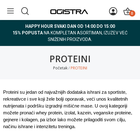
0
HAPPY HOUR SVAKI DAN OD 14:00 DO 15:00
15% POPUSTA
NA KOMPLETAN ASORTIMAN, IZUZEV VEĆ
SNIŽENIH PROIZVODA.
PROTEINI
Početak
PROTEINI
Proteini su jedan od najvažnijih dodataka ishrani za sportiste, 
rekreativce i sve koji žele bolji oporavak, veći unos kvalitetnih 
nutrijenata i podršku izgradnji mišićne mase. U ovoj kategoriji 
možete pronaći whey protein, izolat, kazein, veganske proteine, 
gejnere i kolagen, pa izbor lako možete prilagoditi svom cilju, 
načinu ishrane i intenzitetu treninga.