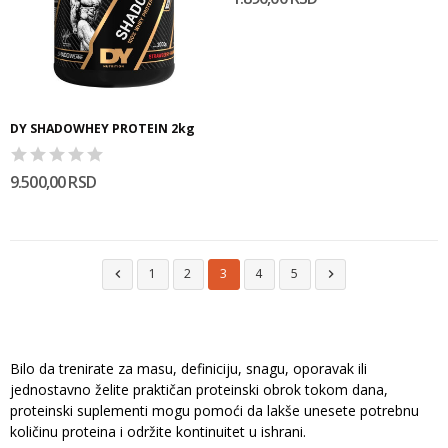
DY SHADOWHEY PROTEIN 2kg
9.500,00 RSD
1
2
3
4
5


Bilo da trenirate za masu, definiciju, snagu, oporavak ili
jednostavno želite praktičan proteinski obrok tokom dana,
proteinski suplementi mogu pomoći da lakše unesete potrebnu
količinu proteina i održite kontinuitet u ishrani.