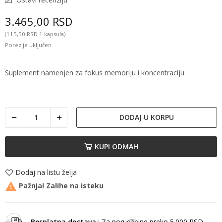
3.465,00 RSD
(115,50 RSD 1 kapsula)
Porez je uključen
Suplement namenjen za fokus memoriju i koncentraciju.
DODAJ U KORPU
KUPI ODMAH
Dodaj na listu želja

Pažnja! Zalihe na isteku
Besplatna dostava
Za porudžbine preko 5.000 RSD.