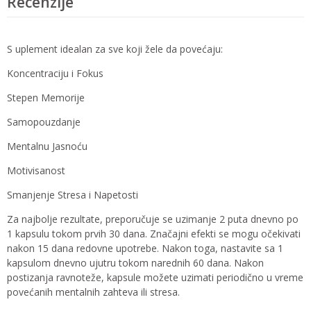
Recenzije
S uplement idealan za sve koji žele da povećaju:
Koncentraciju i Fokus
Stepen Memorije
Samopouzdanje
Mentalnu Jasnoću
Motivisanost
Smanjenje Stresa i Napetosti
Za najbolje rezultate, preporučuje se uzimanje 2 puta dnevno po
1 kapsulu tokom prvih 30 dana. Značajni efekti se mogu očekivati
nakon 15 dana redovne upotrebe. Nakon toga, nastavite sa 1
kapsulom dnevno ujutru tokom narednih 60 dana. Nakon
postizanja ravnoteže, kapsule možete uzimati periodično u vreme
povećanih mentalnih zahteva ili stresa.