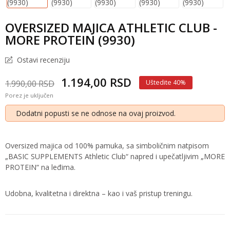
OVERSIZED MAJICA ATHLETIC CLUB -
MORE PROTEIN (9930)
Ostavi recenziju
1.194,00 RSD
1.990,00 RSD
Uštedite 40%
Porez je uključen
Dodatni popusti se ne odnose na ovaj proizvod.
Oversized majica od 100% pamuka, sa simboličnim natpisom
„BASIC SUPPLEMENTS Athletic Club“ napred i upečatljivim „MORE
PROTEIN“ na leđima.
Udobna, kvalitetna i direktna – kao i vaš pristup treningu.