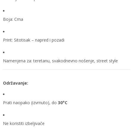
Boja: Crna
Print: Sitotisak – napred i pozadi
Namenjena za: teretanu, svakodnevno nošenje, street style
Održavanje:
Prati naopako (izvrnuto), do
30°C
Ne koristiti izbeljivače