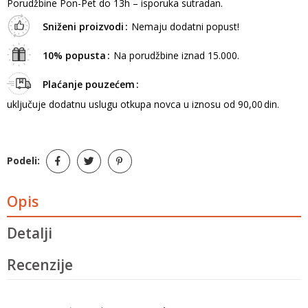
Porudžbine Pon-Pet do 13h – isporuka sutradan.
Sniženi proizvodi
Nemaju dodatni popust!
10% popusta
Na porudžbine iznad 15.000.
Plaćanje pouzećem
uključuje dodatnu uslugu otkupa novca u iznosu od 90,00 din.
Podeli:
Opis
Detalji
Recenzije