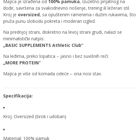
Majica je izrađena od
100% pamuka
, izuzetno prijatnog na
dodir, savršena za svakodnevno nošenje, trening ili ležeran stil.
Kroj je
oversized
, sa opuštenim ramenima i dužim rukavima, što
pruža punu slobodu pokreta i moderan izgled.
Na prednjoj strani, diskretno na levoj strani grudi, nalazi se
minimalistički natpis:
„BASIC SUPPLEMENTS Athletic Club“
Na leđima, preko lopatica – jasno i bez suvišnih reči:
„MORE PROTEIN“
Majica je više od komada odeće – ona nosi stav.
Specifikacija:
Kroj: Oversized (širok i udoban)
Materijal: 100% pamuk