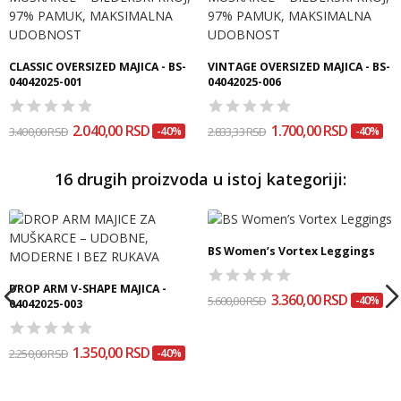
CLASSIC OVERSIZED MAJICA - BS-
VINTAGE OVERSIZED MAJICA - BS-
04042025-001
04042025-006
2.040,00 RSD
1.700,00 RSD
3.400,00 RSD
-40%
2.833,33 RSD
-40%
16 drugih proizvoda u istoj kategoriji:
BS Women’s Vortex Leggings
DROP ARM V-SHAPE MAJICA -
3.360,00 RSD
5.600,00 RSD
-40%
04042025-003
1.350,00 RSD
2.250,00 RSD
-40%