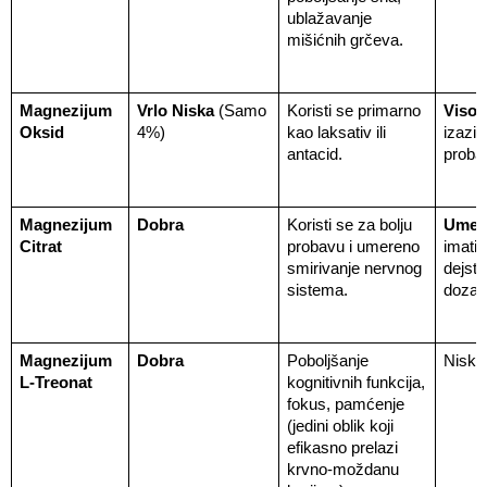
ublažavanje 
mišićnih grčeva.
Magnezijum 
Vrlo Niska
 (Samo 
Koristi se primarno 
Visok
Oksid
4%)
kao laksativ ili 
izaziva
antacid.
proba
Magnezijum 
Dobra
Koristi se za bolju 
Umer
Citrat
probavu i umereno 
imati 
smirivanje nervnog 
dejstv
sistema.
doza)
Magnezijum 
Dobra
Poboljšanje 
Niska
L-Treonat
kognitivnih funkcija, 
fokus, pamćenje 
(jedini oblik koji 
efikasno prelazi 
krvno-moždanu 