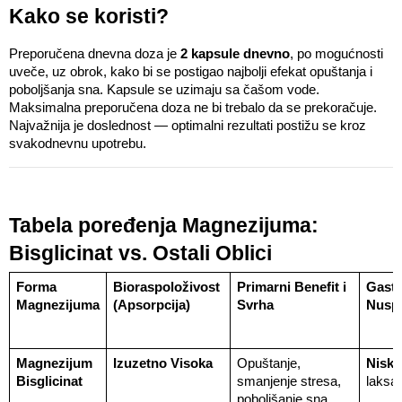
Kako se koristi?
Preporučena dnevna doza je 
2 kapsule dnevno
, po mogućnosti 
uveče, uz obrok, kako bi se postigao najbolji efekat opuštanja i 
poboljšanja sna. Kapsule se uzimaju sa čašom vode. 
Maksimalna preporučena doza ne bi trebalo da se prekoračuje. 
Najvažnija je doslednost — optimalni rezultati postižu se kroz 
svakodnevnu upotrebu.
Tabela poređenja Magnezijuma: 
Bisglicinat vs. Ostali Oblici
Forma 
Bioraspoloživost 
Primarni Benefit i 
Gastr
Magnezijuma
(Apsorpcija)
Svrha
Nusp
Magnezijum 
Izuzetno Visoka
Opuštanje, 
Niska
Bisglicinat
smanjenje stresa, 
laksat
poboljšanje sna, 