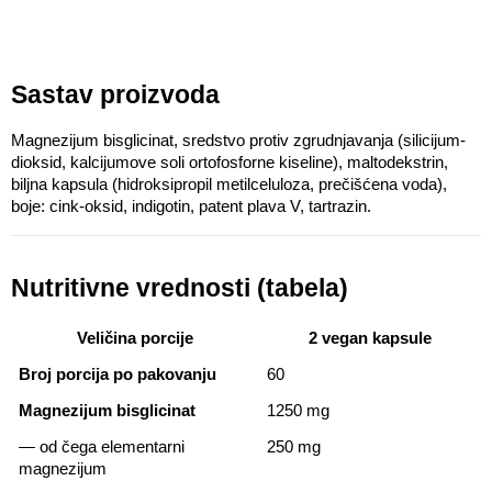
Sastav proizvoda
Magnezijum bisglicinat, sredstvo protiv zgrudnjavanja (silicijum-
dioksid, kalcijumove soli ortofosforne kiseline), maltodekstrin, 
biljna kapsula (hidroksipropil metilceluloza, prečišćena voda), 
boje: cink-oksid, indigotin, patent plava V, tartrazin.
Nutritivne vrednosti (tabela)
Veličina porcije
2 vegan kapsule
Broj porcija po pakovanju
60
Magnezijum bisglicinat
1250 mg
— od čega elementarni 
250 mg
magnezijum