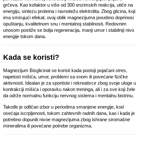
grčeva. Kao kofaktor u više od 300 enzimskih reakcija, utiče na 
energiju, sintezu proteina i ravnotežu elektrolita. Zbog glicina, koji 
ima smirujući efekat, ovaj oblik magnezijuma posebno doprinosi 
opuštanju, kvalitetnom snu i mentalnoj stabilnosti. Redovnim 
unosom postiže se bolja regeneracija, manji umor i stabilniji nivo 
energije tokom dana.
Kada se koristi? 
Magnezijum Bisglicinat se koristi kada postoji pojačani stres, 
napetost mišića, umor, problemi sa snom ili povećane fizičke 
aktivnosti. Idealan je za sportiste i rekreativce zbog svoje uloge u 
kontrakciji mišića i oporavku nakon treninga, ali i za sve koji žele 
da održe normalnu funkciju nervnog sistema i mentalnu bistrinu.
Takođe je odličan izbor u periodima smanjene energije, kod 
osećaja iscrpljenosti, tokom zahtevnih radnih dana, kao i kada je 
potrebno dopuniti nivoe magnezijuma zbog ishrane siromašne 
mineralima ili povećane potrebe organizma.