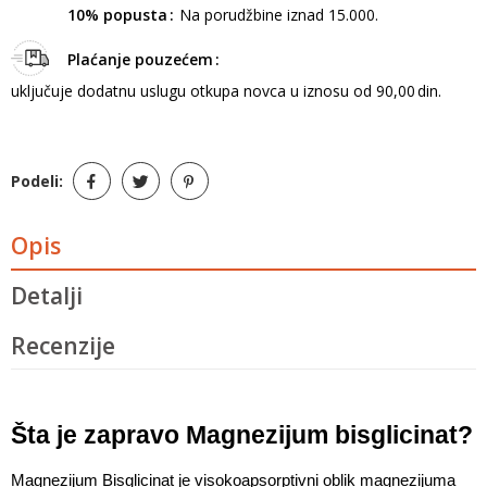
10% popusta
Na porudžbine iznad 15.000.
Plaćanje pouzećem
uključuje dodatnu uslugu otkupa novca u iznosu od 90,00 din.
Podeli:
Opis
Detalji
Recenzije
Šta je zapravo Magnezijum bisglicinat?
Magnezijum Bisglicinat je visokoapsorptivni oblik magnezijuma 