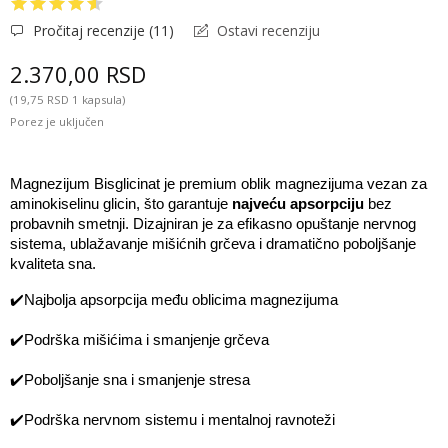
Pročitaj recenzije (
11
)
Ostavi recenziju
2.370,00 RSD
(19,75 RSD 1 kapsula)
Porez je uključen
Magnezijum Bisglicinat je premium oblik magnezijuma vezan za 
aminokiselinu glicin, što garantuje 
najveću apsorpciju
 bez 
probavnih smetnji. Dizajniran je za efikasno opuštanje nervnog 
sistema, ublažavanje mišićnih grčeva i dramatično poboljšanje 
kvaliteta sna.
✔️
Najbolja apsorpcija među oblicima magnezijuma
✔️
Podrška mišićima i smanjenje grčeva
✔️
Poboljšanje sna i smanjenje stresa
✔️
Podrška nervnom sistemu i mentalnoj ravnoteži