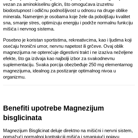
vezan za aminokiselinu glicin, što omogućava izuzetnu 
biodostupnost i odličnu podnošljivost u odnosu na druge oblike 
minerala. Namenjen je osobama koje žele da poboljšaju kvalitet 
sna, smanje stres, optimizuju energiju i podrže normalnu funkciju 
mišića i nervnog sistema. 
Posebno je koristan sportistima, rekreativcima, kao i ljudima koji 
osećaju hronični umor, nervnu napetost ili grčeve. Ovaj oblik 
magnezijuma ne opterećuje digestivni trakt i ne izaziva neželjene 
efekte, što ga izdvaja kao najbolji izbor za svakodnevnu 
suplementaciju. Svaka porcija obezbeđuje 250 mg elementarnog 
magnezijuma, idealnog za postizanje optimalnog nivoa u 
organizmu.
Benefiti upotrebe Magnezijum 
bisglicinata
Magnezijum Bisglicinat deluje direktno na mišićni i nervni sistem, 
pomažući normalnoj kontrakciji mišića i smanjujući pojavu 