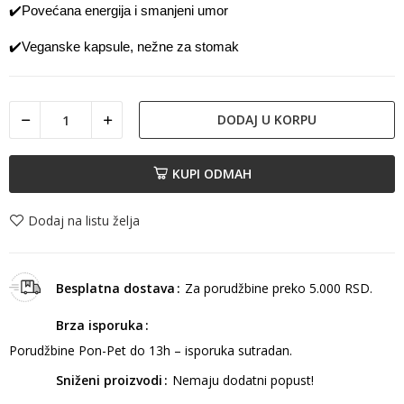
✔️
Povećana energija i smanjeni umor
✔️
Veganske kapsule, nežne za stomak
DODAJ U KORPU
KUPI ODMAH
Dodaj na listu želja
Besplatna dostava
Za porudžbine preko 5.000 RSD.
Brza isporuka
Porudžbine Pon-Pet do 13h – isporuka sutradan.
Sniženi proizvodi
Nemaju dodatni popust!