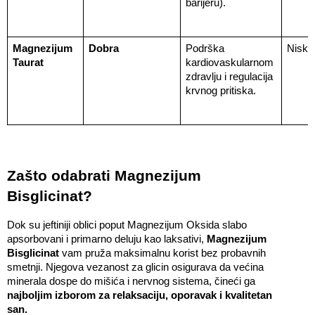
barijeru).
Magnezijum 
Dobra
Podrška 
Niska
Taurat
kardiovaskularnom 
zdravlju i regulacija 
krvnog pritiska.
Zašto odabrati Magnezijum 
Bisglicinat?
Dok su jeftiniji oblici poput Magnezijum Oksida slabo 
apsorbovani i primarno deluju kao laksativi, 
Magnezijum 
Bisglicinat
 vam pruža maksimalnu korist bez probavnih 
smetnji. Njegova vezanost za glicin osigurava da većina 
minerala dospe do mišića i nervnog sistema, čineći ga 
najboljim izborom za relaksaciju, oporavak i kvalitetan 
san.