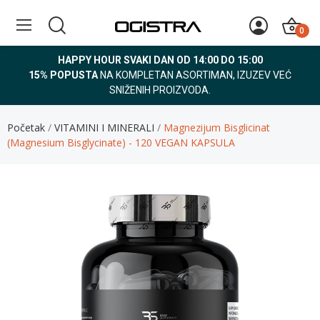
0
HAPPY HOUR SVAKI DAN OD 14:00 DO 15:00
15% POPUSTA
NA KOMPLETAN ASORTIMAN, IZUZEV VEĆ
SNIŽENIH PROIZVODA.
Početak
VITAMINI I MINERALI
Magnezijum Bisglicinat
(Magnesium Bisglycinate) - 120 VEGAN KAPSULA