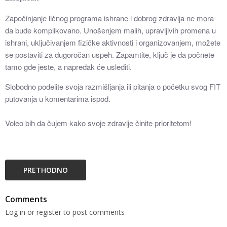
Započinjanje ličnog programa ishrane i dobrog zdravlja ne mora
da bude komplikovano. Unošenjem malih, upravljivih promena u
ishrani, uključivanjem fizičke aktivnosti i organizovanjem, možete
se postaviti za dugoročan uspeh. Zapamtite, ključ je da počnete
tamo gde jeste, a napredak će uslediti.
Slobodno podelite svoja razmišljanja ili pitanja o početku svog FIT
putovanja u komentarima ispod.
Voleo bih da čujem kako svoje zdravlje činite prioritetom!
PRETHODNO
Comments
Log in or register to post comments