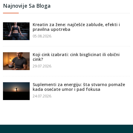
Najnovije Sa Bloga
Kreatin za žene: najčešće zablude, efekti i
pravilna upotreba
05.08.2026.
Koji cink izabrati: cink bisglicinat ili obični
cink?
29.07.2026.
Suplementi za energiju: šta stvarno pomaže
kada osećate umor i pad fokusa
24.07.2026.