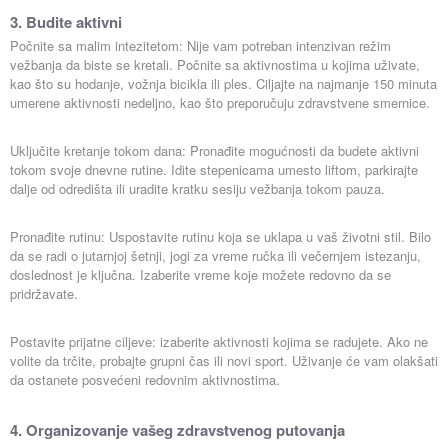
3. Budite aktivni
Počnite sa malim intezitetom: Nije vam potreban intenzivan režim
vežbanja da biste se kretali. Počnite sa aktivnostima u kojima uživate,
kao što su hodanje, vožnja bicikla ili ples. Ciljajte na najmanje 150 minuta
umerene aktivnosti nedeljno, kao što preporučuju zdravstvene smernice.
Uključite kretanje tokom dana: Pronađite mogućnosti da budete aktivni
tokom svoje dnevne rutine. Idite stepenicama umesto liftom, parkirajte
dalje od odredišta ili uradite kratku sesiju vežbanja tokom pauza.
Pronađite rutinu: Uspostavite rutinu koja se uklapa u vaš životni stil. Bilo
da se radi o jutarnjoj šetnji, jogi za vreme ručka ili večernjem istezanju,
doslednost je ključna. Izaberite vreme koje možete redovno da se
pridržavate.
Postavite prijatne ciljeve: izaberite aktivnosti kojima se radujete. Ako ne
volite da trčite, probajte grupni čas ili novi sport. Uživanje će vam olakšati
da ostanete posvećeni redovnim aktivnostima.
4. Organizovanje vašeg zdravstvenog putovanja