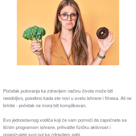
Početak putovanja ka zdravijem načinu života može biti
neodoljivo, posebno kada ste novi u svetu ishrane i fitnesa. Ali ne
brinite - početak ne mora biti komplikovan.
Evo jednostavnog vodiča koji će vam pomoći da započnete sa
ličnim programom ishrane, prihvatite fizičku aktivnost i
organizujete svoj put ka zdravijem sebi.