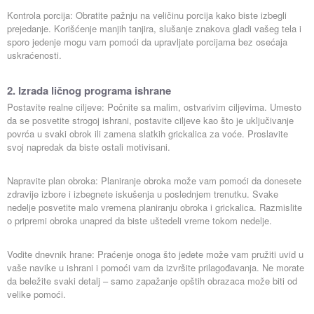
Kontrola porcija: Obratite pažnju na veličinu porcija kako biste izbegli
prejedanje. Korišćenje manjih tanjira, slušanje znakova gladi vašeg tela i
sporo jedenje mogu vam pomoći da upravljate porcijama bez osećaja
uskraćenosti.
2. Izrada ličnog programa ishrane
Postavite realne ciljeve: Počnite sa malim, ostvarivim ciljevima. Umesto
da se posvetite strogoj ishrani, postavite ciljeve kao što je uključivanje
povrća u svaki obrok ili zamena slatkih grickalica za voće. Proslavite
svoj napredak da biste ostali motivisani.
Napravite plan obroka: Planiranje obroka može vam pomoći da donesete
zdravije izbore i izbegnete iskušenja u poslednjem trenutku. Svake
nedelje posvetite malo vremena planiranju obroka i grickalica. Razmislite
o pripremi obroka unapred da biste uštedeli vreme tokom nedelje.
Vodite dnevnik hrane: Praćenje onoga što jedete može vam pružiti uvid u
vaše navike u ishrani i pomoći vam da izvršite prilagođavanja. Ne morate
da beležite svaki detalj – samo zapažanje opštih obrazaca može biti od
velike pomoći.