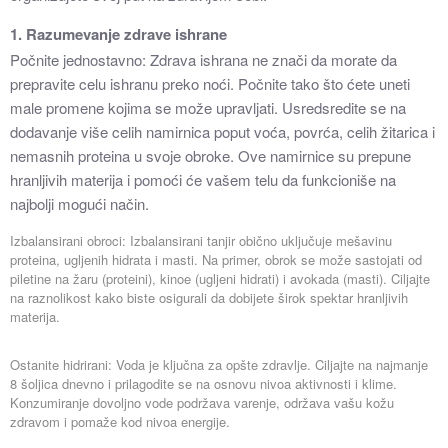
1. Razumevanje zdrave ishrane
Počnite jednostavno: Zdrava ishrana ne znači da morate da
prepravite celu ishranu preko noći. Počnite tako što ćete uneti
male promene kojima se može upravljati. Usredsredite se na
dodavanje više celih namirnica poput voća, povrća, celih žitarica i
nemasnih proteina u svoje obroke. Ove namirnice su prepune
hranljivih materija i pomoći će vašem telu da funkcioniše na
najbolji mogući način.
Izbalansirani obroci: Izbalansirani tanjir obično uključuje mešavinu
proteina, ugljenih hidrata i masti. Na primer, obrok se može sastojati od
piletine na žaru (proteini), kinoe (ugljeni hidrati) i avokada (masti). Ciljajte
na raznolikost kako biste osigurali da dobijete širok spektar hranljivih
materija.
Ostanite hidrirani: Voda je ključna za opšte zdravlje. Ciljajte na najmanje
8 šoljica dnevno i prilagodite se na osnovu nivoa aktivnosti i klime.
Konzumiranje dovoljno vode podržava varenje, održava vašu kožu
zdravom i pomaže kod nivoa energije.