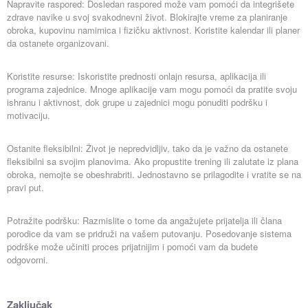
Napravite raspored: Dosledan raspored može vam pomoći da integrišete
zdrave navike u svoj svakodnevni život. Blokirajte vreme za planiranje
obroka, kupovinu namirnica i fizičku aktivnost. Koristite kalendar ili planer
da ostanete organizovani.
Koristite resurse: Iskoristite prednosti onlajn resursa, aplikacija ili
programa zajednice. Mnoge aplikacije vam mogu pomoći da pratite svoju
ishranu i aktivnost, dok grupe u zajednici mogu ponuditi podršku i
motivaciju.
Ostanite fleksibilni: Život je nepredvidljiv, tako da je važno da ostanete
fleksibilni sa svojim planovima. Ako propustite trening ili zalutate iz plana
obroka, nemojte se obeshrabriti. Jednostavno se prilagodite i vratite se na
pravi put.
Potražite podršku: Razmislite o tome da angažujete prijatelja ili člana
porodice da vam se pridruži na vašem putovanju. Posedovanje sistema
podrške može učiniti proces prijatnijim i pomoći vam da budete
odgovorni.
Zaključak