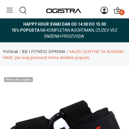
0
HAPPY HOUR SVAKI DAN OD 14:00 DO 15:00
15% POPUSTA
NA KOMPLETAN ASORTIMAN, IZUZEV VEĆ
SNIŽENIH PROIZVODA.
Početak
BB I FITNESS OPREMA
VALEO GURTNE SA KUKAMA -
HARC (na ovaj proizvod nema dodatni popust)
Nema Na Lageru