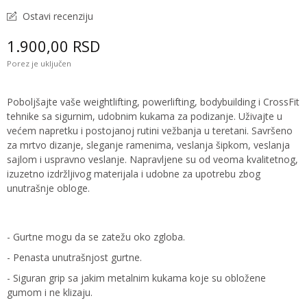
Ostavi recenziju
1.900,00 RSD
Porez je uključen
Poboljšajte vaše weightlifting, powerlifting, bodybuilding i CrossFit
tehnike sa sigurnim, udobnim kukama za podizanje. Uživajte u
većem napretku i postojanoj rutini vežbanja u teretani. Savršeno
za mrtvo dizanje, sleganje ramenima, veslanja šipkom, veslanja
sajlom i uspravno veslanje. Napravljene su od veoma kvalitetnog,
izuzetno izdržljivog materijala i udobne za upotrebu zbog
unutrašnje obloge.
- Gurtne mogu da se zatežu oko zgloba.
- Penasta unutrašnjost gurtne.
- Siguran grip sa jakim metalnim kukama koje su obložene
gumom i ne klizaju.