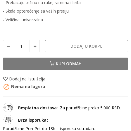
- Prebacuju težinu na ruke, ramena i leđa.
- Skida opterećenje sa vaših prstiju.
- Veličina: univerzalna.
DODAJ U KORPU
KUPI ODMAH
Dodaj na listu želja

Nema na lageru
Besplatna dostava
Za porudžbine preko 5.000 RSD.
Brza isporuka
Porudžbine Pon-Pet do 13h – isporuka sutradan.