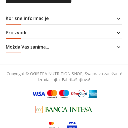
Korisne informacije

Proizvodi

Možda Vas zanima...

Copyright © OGISTRA NUTRITION SHOP, Sva prava zadržana!
Izrada sajta:
FabrikaSajtova!