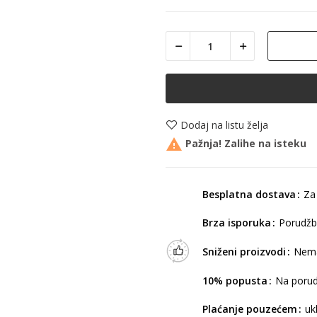
Dodaj na listu želja

Pažnja! Zalihe na isteku
Besplatna dostava
Za
Brza isporuka
Porudžb
Sniženi proizvodi
Nema
10% popusta
Na porud
Plaćanje pouzećem
uk