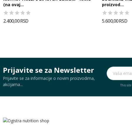
(na ovaj...
proizvod...
2.400,00 RSD
5.600,00 RSD
Prijavite se za Newsletter
Prijavite se za informacije o novim proizvodima,
akcijama...
This sit