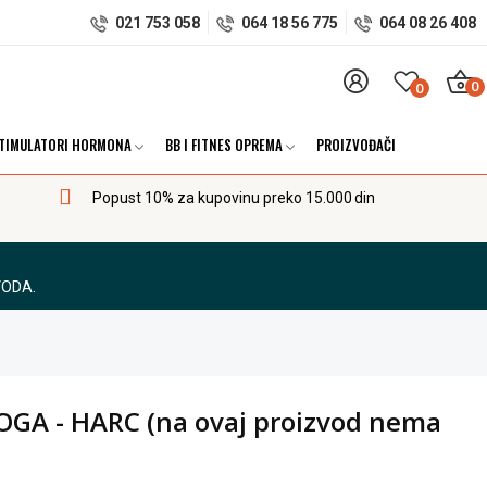
021 753 058
064 18 56 775
064 08 26 408
0
0
TIMULATORI HORMONA
BB I FITNES OPREMA
PROIZVOĐAČI
Popust 10% za kupovinu preko 15.000 din
VODA.
GA - HARC (na ovaj proizvod nema