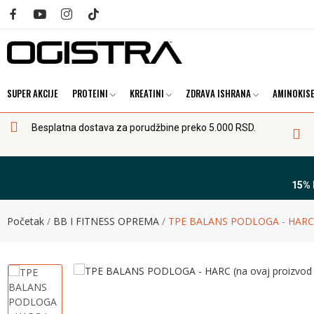
SUPER AKCIJE
PROTEINI
KREATINI
ZDRAVA ISHRANA
AMINOKISE
Besplatna dostava za porudžbine preko 5.000 RSD.
15%
Početak
BB I FITNESS OPREMA
TPE BALANS PODLOGA - HARC (n