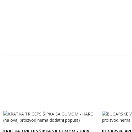
KRATKA TRICEPS ŠIPKA SA GUMOM - HARC
BUGARSKE VREĆE - HAR