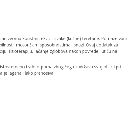
edan veoma koristan rekvizit svake (kućne) teretane. Pomaže vam
abilnosti, motoričkim sposobnostima i snazi. Ovaj dodatak za
aciju, fizioterapiju, jačanje zglobova nakon povrede i utiču na
i istovremeno i vrlo otporna zbog čega zadržava svoj oblik i pri
enju. Podloga je lagana i lako prenosiva.