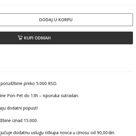
DODAJ U KORPU
KUPI ODMAH
 porudžbine preko 5.000 RSD.
ine Pon-Pet do 13h – isporuka sutradan.
ju dodatni popust!
žbine iznad 15.000.
ljučuje dodatnu uslugu otkupa novca u iznosu od 90,00 din.