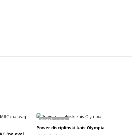
Nema Na Lageru
Power disciplinski kais Olympia
RC (na ovaj