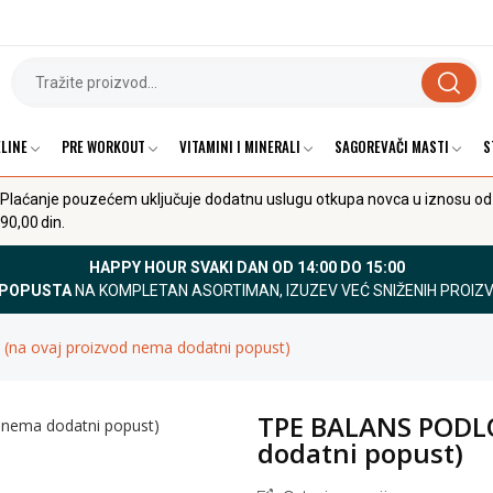
LINE
PRE WORKOUT
VITAMINI I MINERALI
SAGOREVAČI MASTI
S
Plaćanje pouzećem uključuje dodatnu uslugu otkupa novca u iznosu od
90,00 din.
HAPPY HOUR SVAKI DAN OD 14:00 DO 15:00
 POPUSTA
NA KOMPLETAN ASORTIMAN, IZUZEV VEĆ SNIŽENIH PROIZ
a ovaj proizvod nema dodatni popust)
TPE BALANS PODLO
dodatni popust)