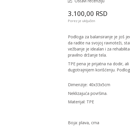
Ostavi recenziju
3.100,00 RSD
Porez je uključen
Podloga za balansiranje je još j
da radite na svojoj ravnoteži, st
vežbanje je idealan i za rehabilit
pravilno držanje tela.
TPE pena je prijatna na dodir, al
dugotrajnijem korišć
Dimenzije: 40x33x5cm
Neklizajuća površina.
Materijal: TPE
Boja: plava, crna