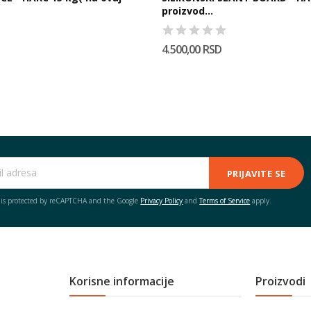
proizvod...
4.500,00 RSD
PRIJAVITE SE
e is protected by reCAPTCHA and the Google
Privacy Policy
and
Terms of Service
apply.
Korisne informacije
Proizvodi