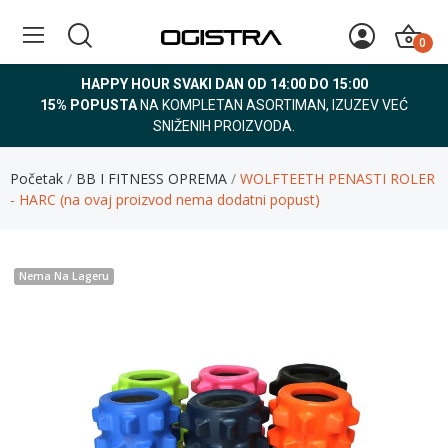
0
HAPPY HOUR SVAKI DAN OD 14:00 DO 15:00
15% POPUSTA
NA KOMPLETAN ASORTIMAN, IZUZEV VEĆ
SNIŽENIH PROIZVODA.
Početak
BB I FITNESS OPREMA
WOLFTEETH PENASTI ROLER
- HARC (na ovaj proizvod nema dodatni popust)
Nema Na Lageru