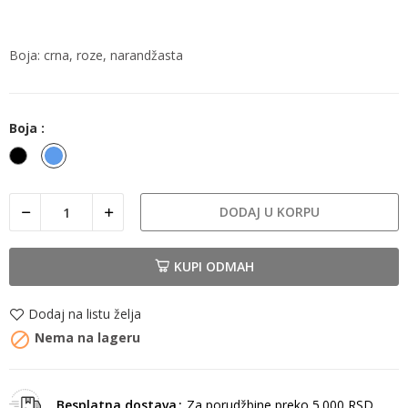
Boja: crna, roze, narandžasta
Boja :
Crna
Plava
DODAJ U KORPU
KUPI ODMAH
Dodaj na listu želja

Nema na lageru
Besplatna dostava
Za porudžbine preko 5.000 RSD.