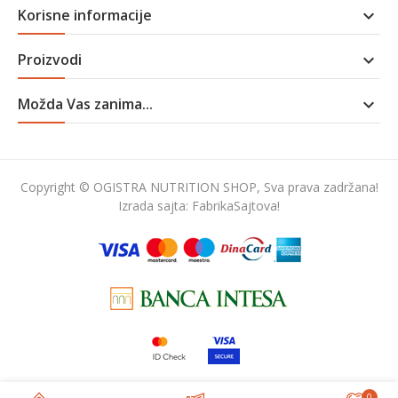
Korisne informacije

Proizvodi

Možda Vas zanima...

Copyright © OGISTRA NUTRITION SHOP, Sva prava zadržana!
Izrada sajta:
FabrikaSajtova!
0