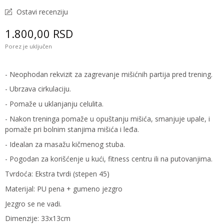
Ostavi recenziju
1.800,00 RSD
Porez je uključen
- Neophodan rekvizit za zagrevanje mišićnih partija pred trening.
- Ubrzava cirkulaciju.
- Pomaže u uklanjanju celulita.
- Nakon treninga pomaže u opuštanju mišića, smanjuje upale, i
pomaže pri bolnim stanjima mišića i leđa.
- Idealan za masažu kičmenog stuba.
- Pogodan za korišćenje u kući, fitness centru ili na putovanjima.
Tvrdoća: Ekstra tvrdi (stepen 45)
Materijal: PU pena + gumeno jezgro
Jezgro se ne vadi.
Dimenzije: 33x13cm