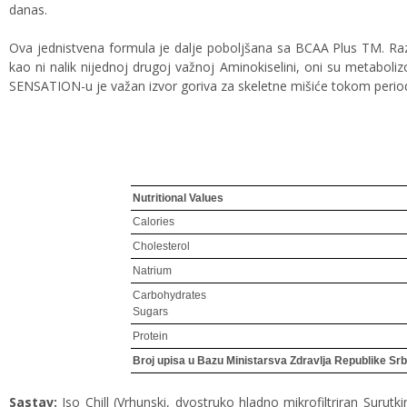
danas.
Ova jednistvena formula je dalje poboljšana sa BCAA Plus TM. Razgra
kao ni nalik nijednoj drugoj važnoj Aminokiselini, oni su metabolizo
SENSATION-u je važan izvor goriva za skeletne mišiće tokom period
Nutritional Values
Calories
Cholesterol
Natrium
Carbohydrates
Sugars
Protein
Broj upisa u Bazu Ministarsva Zdravlja Republike Srb
Sastav:
Iso Chill (Vrhunski, dvostruko hladno mikrofiltriran Suru