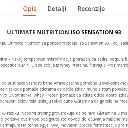
Opis
Detalji
Recenzije
ULTIMATE NUTRITION
ISO SENSATION 93
ja, Ultimate Nutrition sa ponosom izdaje Iso Sensation 93 - koji sadr
ultra - niskoj temperaturi mikrofiltracije prerađen da sadrži potpuni
ropeptide (GMP). On se dobija iz Whey Proteina, filtrirajući kroz mem
ve od suštinske važnosti bitne Aminokiseline potrebne u svakodnevno
otein takođe pomaže atletama da održe zdrav imuno sistem povećavaju
i nivo Glutathion-a. Whey Protein pomaže da atlete održe dobro zdravl
dređeni delovi tela iziskuju toliko puno Glutamina da ga telo ne može
liku razliku. Naporni trening prouzrokuje da se nivo Glutamina u mi
to održava ove nivoe podignute što dovodi do očuvanja mišićne mas
FermapureTM tehnologije. Ovaj inovativni proces fermentacije proizv