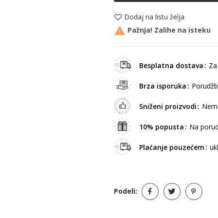
Dodaj na listu želja

Pažnja! Zalihe na isteku
Besplatna dostava
Za
Brza isporuka
Porudžb
Sniženi proizvodi
Nema
10% popusta
Na porud
Plaćanje pouzećem
uk
Podeli: