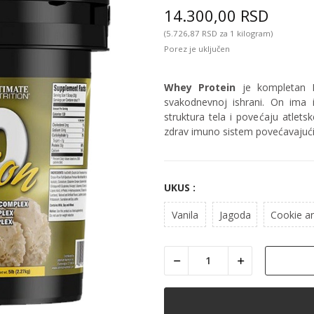
14.300,00 RSD
(5.726,87 RSD za 1 kilogram)
Porez je uključen
Whey Protein
je kompletan Pr
svakodnevnoj ishrani. On ima 
struktura tela i povećaju atlet
zdrav imuno sistem povećavajući 
UKUS :
Vanila
Jagoda
Cookie a