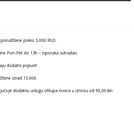
 porudžbine preko 5.000 RSD.
ine Pon-Pet do 13h – isporuka sutradan.
ju dodatni popust!
žbine iznad 15.000.
ljučuje dodatnu uslugu otkupa novca u iznosu od 90,00 din.