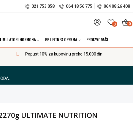
021 753 058
064 18 56 775
064 08 26 408
0
0
TIMULATORI HORMONA
BB I FITNES OPREMA
PROIZVOĐAČI
Popust 10% za kupovinu preko 15.000 din
VODA.
 - 2270g ULTIMATE NUTRITION