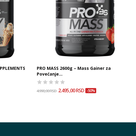
SUPPLEMENTS
PRO MASS 2600g – Mass Gainer za
Povećanje...
2.495,00 RSD
4.990,00 RSD
-50%