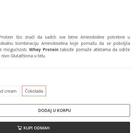
otein što znači da sadrži sve bitne Aminokisline potrebne u
idealnu kombinaciju Aminokiselina koje pomažu da se poboljša
ske mogućnosti.
Whey Protein
takođe pomaže atletama da održe
nivo Glutathiona u telu.
nd cream
Čokolada
DODAJ U KORPU
KUPI ODMAH