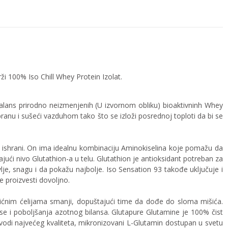
ži 100% Iso Chill Whey Protein Izolat.
 balans prirodno neizmenjenih (U izvornom obliku) bioaktivninh Whey
branu i sušeći vazduhom tako što se izloži posrednoj toploti da bi se
j ishrani. On ima idealnu kombinaciju Aminokiselina koje pomažu da
ći nivo Glutathion-a u telu. Glutathion je antioksidant potreban za
je, snagu i da pokažu najbolje. Iso Sensation 93 takođe uključuje i
 proizvesti dovoljno.
šićnim ćelijama smanji, dopuštajući time da dođe do sloma mišića.
e i poboljšanja azotnog bilansa. Glutapure Glutamine je 100% čist
odi najvećeg kvaliteta, mikronizovani L-Glutamin dostupan u svetu