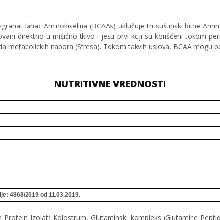
nat lanac Aminokiselina (BCAAs) uklučuje tri suštinski bitne Aminoki
vani direktno u mišićno tkivo i jesu prvi koji su korišćeni tokom peri
a metabolickih napora (Stresa). Tokom takvih uslova, BCAA mogu pokr
NUTRITIVNE VREDNOSTI
ije: 4868/2019 od 11.03.2019.
tkin Protein Izolat) Kolostrum, Glutaminski kompleks (Glutamine Pepti