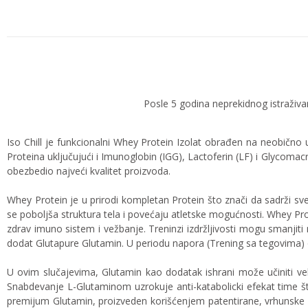
Posle 5 godina neprekidnog istraživan
Iso Chill je funkcionalni Whey Protein Izolat obrađen na neobično 
Proteina uključujući i Imunoglobin (IGG), Lactoferin (LF) i Glycomac
obezbedio najveći kvalitet proizvoda.
Whey Protein je u prirodi kompletan Protein što znači da sadrži s
se poboljša struktura tela i povećaju atletske mogućnosti. Whey Pr
zdrav imuno sistem i vežbanje. Treninzi izdržljivosti mogu smanjit
dodat Glutapure Glutamin. U periodu napora (Trening sa tegovima) o
U ovim slučajevima, Glutamin kao dodatak ishrani može učiniti ve
Snabdevanje L-Glutaminom uzrokuje anti-katabolicki efekat time š
premijum Glutamin, proizveden korišćenjem patentirane, vrhunske 