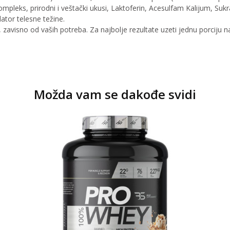
ompleks, prirodni i veštački ukusi, Laktoferin, Acesulfam Kalijum, Sukr
ator telesne težine.
n, zavisno od vaših potreba. Za najbolje rezultate uzeti jednu porciju 
Možda vam se dakođe svidi