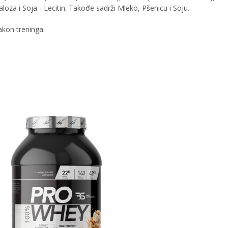
aloza i Soja - Lecitin. Takođe sadrži Mleko, Pšenicu i Soju.
nakon treninga.