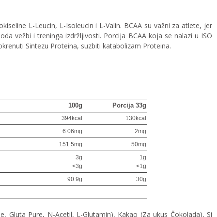
seline L-Leucin, L-Isoleucin i L-Valin. BCAA su važni za atlete, jer
oda vežbi i treninga izdržljivosti. Porcija BCAA koja se nalazi u ISO
enuti Sintezu Proteina, suzbiti katabolizam Proteina.
100g
Porcija 33g
394kcal
130kcal
6.06mg
2mg
151.5mg
50mg
3g
1g
<3g
<1g
90.9g
30g
de, Gluta Pure, N-Acetil, L-Glutamin), Kakao (Za ukus Čokolada), Si