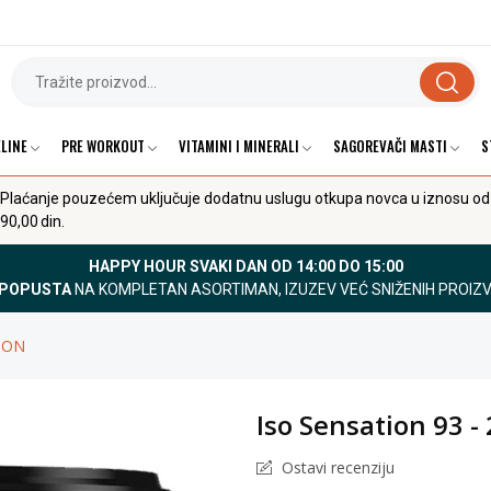
LINE
PRE WORKOUT
VITAMINI I MINERALI
SAGOREVAČI MASTI
S
Plaćanje pouzećem uključuje dodatnu uslugu otkupa novca u iznosu od
90,00 din.
HAPPY HOUR SVAKI DAN OD 14:00 DO 15:00
 POPUSTA
NA KOMPLETAN ASORTIMAN, IZUZEV VEĆ SNIŽENIH PROIZ
TION
Iso Sensation 93
Ostavi recenziju