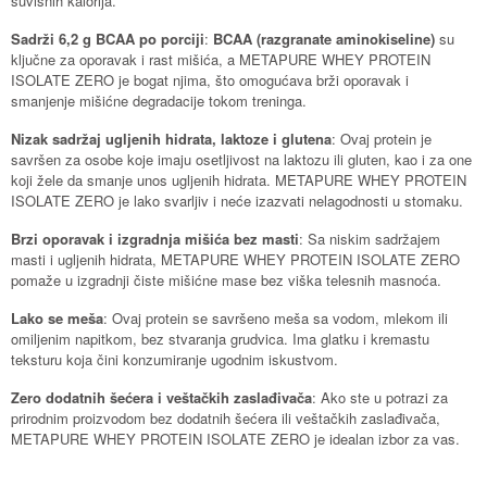
suvišnih kalorija.
Sadrži 6,2 g BCAA po porciji
:
BCAA (razgranate aminokiseline)
su
ključne za oporavak i rast mišića, a METAPURE WHEY PROTEIN
ISOLATE ZERO je bogat njima, što omogućava brži oporavak i
smanjenje mišićne degradacije tokom treninga.
Nizak sadržaj ugljenih hidrata, laktoze i glutena
: Ovaj protein je
savršen za osobe koje imaju osetljivost na laktozu ili gluten, kao i za one
koji žele da smanje unos ugljenih hidrata. METAPURE WHEY PROTEIN
ISOLATE ZERO je lako svarljiv i neće izazvati nelagodnosti u stomaku.
Brzi oporavak i izgradnja mišića bez masti
: Sa niskim sadržajem
masti i ugljenih hidrata, METAPURE WHEY PROTEIN ISOLATE ZERO
pomaže u izgradnji čiste mišićne mase bez viška telesnih masnoća.
Lako se meša
: Ovaj protein se savršeno meša sa vodom, mlekom ili
omiljenim napitkom, bez stvaranja grudvica. Ima glatku i kremastu
teksturu koja čini konzumiranje ugodnim iskustvom.
Zero dodatnih šećera i veštačkih zaslađivača
: Ako ste u potrazi za
prirodnim proizvodom bez dodatnih šećera ili veštačkih zaslađivača,
METAPURE WHEY PROTEIN ISOLATE ZERO je idealan izbor za vas.