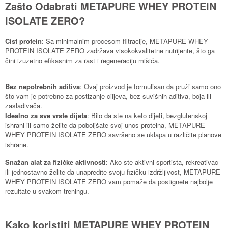
Zašto Odabrati METAPURE WHEY PROTEIN
ISOLATE ZERO?
Čist protein
: Sa minimalnim procesom filtracije, METAPURE WHEY
PROTEIN ISOLATE ZERO zadržava visokokvalitetne nutrijente, što ga
čini izuzetno efikasnim za rast i regeneraciju mišića.
Bez nepotrebnih aditiva
: Ovaj proizvod je formulisan da pruži samo ono
što vam je potrebno za postizanje ciljeva, bez suvišnih aditiva, boja ili
zaslađivača.
Idealno za sve vrste dijeta
: Bilo da ste na keto dijeti, bezglutenskoj
ishrani ili samo želite da poboljšate svoj unos proteina, METAPURE
WHEY PROTEIN ISOLATE ZERO savršeno se uklapa u različite planove
ishrane.
Snažan alat za fizičke aktivnosti
: Ako ste aktivni sportista, rekreativac
ili jednostavno želite da unapredite svoju fizičku izdržljivost, METAPURE
WHEY PROTEIN ISOLATE ZERO vam pomaže da postignete najbolje
rezultate u svakom treningu.
Kako koristiti METAPURE WHEY PROTEIN