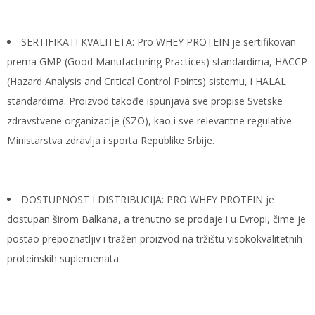
SERTIFIKATI KVALITETA: Pro WHEY PROTEIN je sertifikovan
prema GMP (Good Manufacturing Practices) standardima, HACCP
(Hazard Analysis and Critical Control Points) sistemu, i HALAL
standardima. Proizvod takođe ispunjava sve propise Svetske
zdravstvene organizacije (SZO), kao i sve relevantne regulative
Ministarstva zdravlja i sporta Republike Srbije.
DOSTUPNOST I DISTRIBUCIJA: PRO WHEY PROTEIN je
dostupan širom Balkana, a trenutno se prodaje i u Evropi, čime je
postao prepoznatljiv i tražen proizvod na tržištu visokokvalitetnih
proteinskih suplemenata.