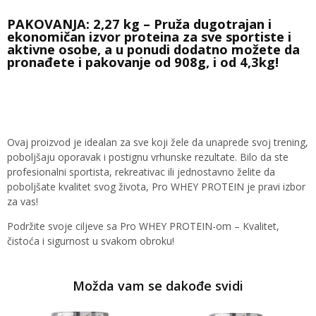
PAKOVANJA: 2,27 kg – Pruža dugotrajan i
ekonomičan izvor proteina za sve sportiste i
aktivne osobe, a u ponudi dodatno možete da
pronađete i pakovanje od 908g, i od 4,3kg!
Ovaj proizvod je idealan za sve koji žele da unaprede svoj trening,
poboljšaju oporavak i postignu vrhunske rezultate. Bilo da ste
profesionalni sportista, rekreativac ili jednostavno želite da
poboljšate kvalitet svog života, Pro WHEY PROTEIN je pravi izbor
za vas!
Podržite svoje ciljeve sa Pro WHEY PROTEIN-om – Kvalitet,
čistoća i sigurnost u svakom obroku!
Možda vam se dakođe svidi