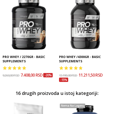
PRO WHEY / 2270GR - BASIC
PRO WHEY /4300GR - BASIC
SUPPLEMENTS
SUPPLEMENTS
7.408,00 RSD
11.211,50 RSD
9.260,00 RSD
-20%
13.190,00 RSD
-15%
16 drugih proizvoda u istoj kategoriji:
Nema Na Lageru