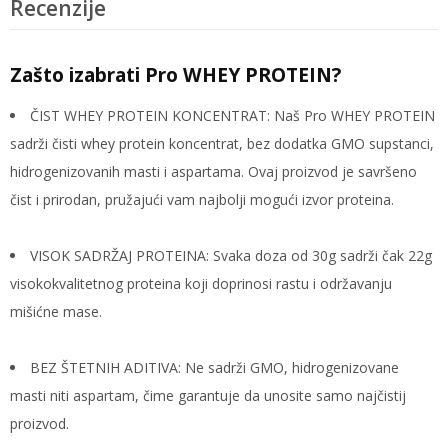
Recenzije
Zašto izabrati Pro WHEY PROTEIN?
ČIST WHEY PROTEIN KONCENTRAT: Naš Pro WHEY PROTEIN
sadrži čisti whey protein koncentrat, bez dodatka GMO supstanci,
hidrogenizovanih masti i aspartama. Ovaj proizvod je savršeno
čist i prirodan, pružajući vam najbolji mogući izvor proteina.
VISOK SADRŽAJ PROTEINA: Svaka doza od 30g sadrži čak 22g
visokokvalitetnog proteina koji doprinosi rastu i održavanju
mišićne mase.
BEZ ŠTETNIH ADITIVA: Ne sadrži GMO, hidrogenizovane
masti niti aspartam, čime garantuje da unosite samo najčistij
proizvod.