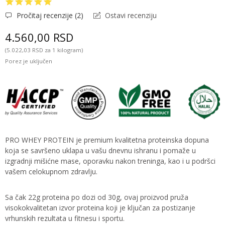
Pročitaj recenzije (
2
)
Ostavi recenziju
4.560,00 RSD
(5.022,03 RSD za 1 kilogram)
Porez je uključen
PRO WHEY PROTEIN je premium kvalitetna proteinska dopuna
koja se savršeno uklapa u vašu dnevnu ishranu i pomaže u
izgradnji mišićne mase, oporavku nakon treninga, kao i u podršci
vašem celokupnom zdravlju.
Sa čak 22g proteina po dozi od 30g, ovaj proizvod pruža
visokokvalitetan izvor proteina koji je ključan za postizanje
vrhunskih rezultata u fitnesu i sportu.