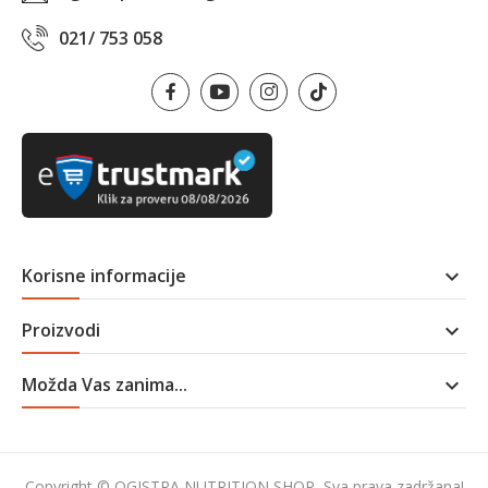
021/ 753 058
Korisne informacije

Proizvodi

Možda Vas zanima...

Copyright © OGISTRA NUTRITION SHOP, Sva prava zadržana!