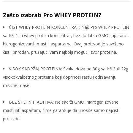
Zašto izabrati Pro WHEY PROTEIN?
ČIST WHEY PROTEIN KONCENTRAT: Naš Pro WHEY PROTEIN
sadrži čisti whey protein koncentrat, bez dodatka GMO supstanci,
hidrogenizovanih masti i aspartama. Ovaj proizvod je savršeno
čist i prirodan, pružajući vam najbolji mogući izvor proteina.
VISOK SADRŽAJ PROTEINA: Svaka doza od 30g sadrži čak 22g
visokokvalitetnog proteina koji doprinosi rastu i održavanju
mišićne mase.
BEZ ŠTETNIH ADITIVA: Ne sadrži GMO, hidrogenizovane
masti niti aspartam, čime garantuje da unosite samo najčistij
proizvod.