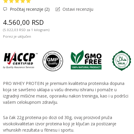
Pročitaj recenzije (
2
)
Ostavi recenziju
4.560,00 RSD
(5.022,03 RSD za 1 kilogram)
Porez je uključen
PRO WHEY PROTEIN je premium kvalitetna proteinska dopuna
koja se savršeno uklapa u vašu dnevnu ishranu i pomaže u
izgradnji mišićne mase, oporavku nakon treninga, kao i u podršci
vašem celokupnom zdravlju.
Sa čak 22g proteina po dozi od 30g, ovaj proizvod pruža
visokokvalitetan izvor proteina koji je ključan za postizanje
vrhunskih rezultata u fitnesu i sportu.