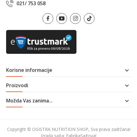
021/ 753 058
Korisne informacije

Proizvodi

Možda Vas zanima...

Copyright © OGISTRA NUTRITION SHOP, Sva prava zadržana!
Izrada sajta:
FabrikaSajtova!