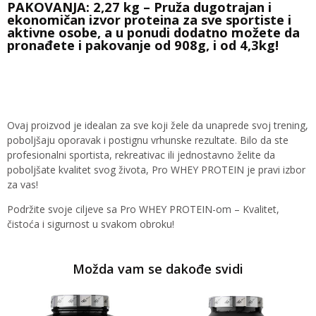
PAKOVANJA: 2,27 kg – Pruža dugotrajan i
ekonomičan izvor proteina za sve sportiste i
aktivne osobe, a u ponudi dodatno možete da
pronađete i pakovanje od 908g, i od 4,3kg!
Ovaj proizvod je idealan za sve koji žele da unaprede svoj trening,
poboljšaju oporavak i postignu vrhunske rezultate. Bilo da ste
profesionalni sportista, rekreativac ili jednostavno želite da
poboljšate kvalitet svog života, Pro WHEY PROTEIN je pravi izbor
za vas!
Podržite svoje ciljeve sa Pro WHEY PROTEIN-om – Kvalitet,
čistoća i sigurnost u svakom obroku!
Možda vam se dakođe svidi