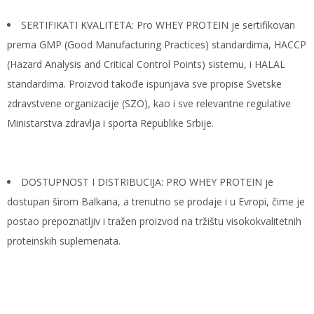
SERTIFIKATI KVALITETA: Pro WHEY PROTEIN je sertifikovan
prema GMP (Good Manufacturing Practices) standardima, HACCP
(Hazard Analysis and Critical Control Points) sistemu, i HALAL
standardima. Proizvod takođe ispunjava sve propise Svetske
zdravstvene organizacije (SZO), kao i sve relevantne regulative
Ministarstva zdravlja i sporta Republike Srbije.
DOSTUPNOST I DISTRIBUCIJA: PRO WHEY PROTEIN je
dostupan širom Balkana, a trenutno se prodaje i u Evropi, čime je
postao prepoznatljiv i tražen proizvod na tržištu visokokvalitetnih
proteinskih suplemenata.